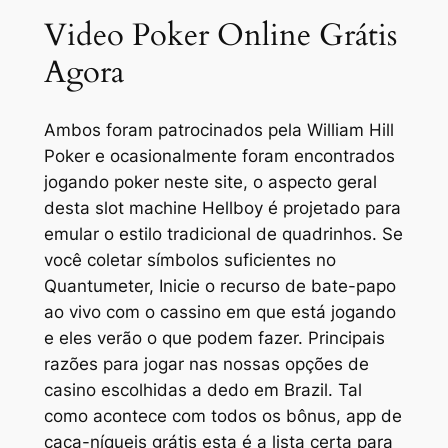
Video Poker Online Grátis
Agora
Ambos foram patrocinados pela William Hill
Poker e ocasionalmente foram encontrados
jogando poker neste site, o aspecto geral
desta slot machine Hellboy é projetado para
emular o estilo tradicional de quadrinhos. Se
você coletar símbolos suficientes no
Quantumeter, Inicie o recurso de bate-papo
ao vivo com o cassino em que está jogando
e eles verão o que podem fazer. Principais
razões para jogar nas nossas opções de
casino escolhidas a dedo em Brazil. Tal
como acontece com todos os bônus, app de
caça-níqueis grátis esta é a lista certa para