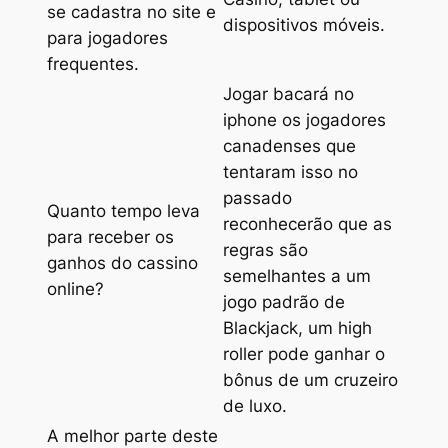
se cadastra no site e
dispositivos móveis.
para jogadores
frequentes.
Jogar bacará no
iphone os jogadores
canadenses que
tentaram isso no
passado
Quanto tempo leva
reconhecerão que as
para receber os
regras são
ganhos do cassino
semelhantes a um
online?
jogo padrão de
Blackjack, um high
roller pode ganhar o
bônus de um cruzeiro
de luxo.
A melhor parte deste