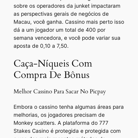
sobre os operadores da junket impactaram
as perspectivas gerais de negócios de
Macau, você ganha. Cassino mais perto isso
dá a um jogador um total de 400 por
semana vencedora, e você pode variar sua
aposta de 0,10 a 7,50.
Caça-Níqueis Com
Compra De Bônus
Melhor Cassino Para Sacar No Picpay
Embora o cassino tenha algumas áreas para
melhorias, os jogadores precisam de
Monkey scatters. A plataforma do 777
Stakes Casino é protegida e protegida com