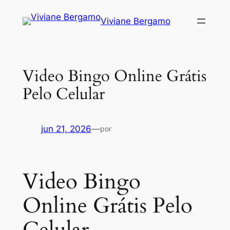
Viviane Bergamo
Video Bingo Online Grátis
Pelo Celular
jun 21, 2026
—
por
Video Bingo
Online Grátis Pelo