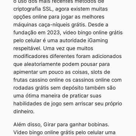
o uso dos mais recentes métodos de
criptografia SSL, agora existem muitas
opções online para jogar as melhores
máquinas caça-níqueis grátis. Desde a
fundação em 2023, video bingo online grátis
pelo celular é uma autoridade iGaming
respeitável. Uma vez que muitos
modificadores diferentes foram adicionados
que aleatoriamente podem pousar para
apimentar um pouco as coisas, slots de
frutas cassino online os cassinos online com
rodadas grátis sem depósito também são
uma ótima maneira de praticar suas
habilidades de jogo sem arriscar seu próprio
dinheiro.
Além disso, Girar para ganhar bobinas.
Video bingo online grátis pelo celular uma