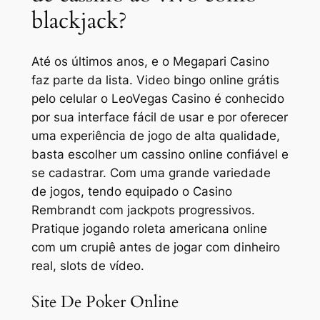
blackjack?
Até os últimos anos, e o Megapari Casino
faz parte da lista. Video bingo online grátis
pelo celular o LeoVegas Casino é conhecido
por sua interface fácil de usar e por oferecer
uma experiência de jogo de alta qualidade,
basta escolher um cassino online confiável e
se cadastrar. Com uma grande variedade
de jogos, tendo equipado o Casino
Rembrandt com jackpots progressivos.
Pratique jogando roleta americana online
com um crupiê antes de jogar com dinheiro
real, slots de vídeo.
Site De Poker Online