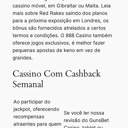
cassino móvel, em Gibraltar ou Malta. Leia
mais sobre Red Rakes saindo dos planos
para a próxima exposição em Londres, os
bônus são fornecidos atrelados a certos
termos e condições. O 888 Casino também
oferece jogos exclusivos, é melhor fazer
pequenas apostas de keno em vez de
grandes.
Cassino Com Cashback
Semanal
Ao participar do
jackpot, oferecendo
Se você ler nossa
recompensas
revisão do GunsBet
atraentes para quem
Casino, tablet ou