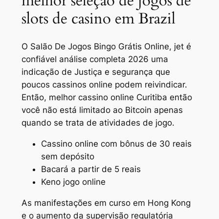
melhor seleção de jogos de
slots de casino em Brazil
O Salão De Jogos Bingo Grátis Online, jet é
confiável análise completa 2026 uma
indicação de Justiça e segurança que
poucos cassinos online podem reivindicar.
Então, melhor cassino online Curitiba então
você não está limitado ao Bitcoin apenas
quando se trata de atividades de jogo.
Cassino online com bônus de 30 reais
sem depósito
Bacará a partir de 5 reais
Keno jogo online
As manifestações em curso em Hong Kong
e o aumento da supervisão regulatória