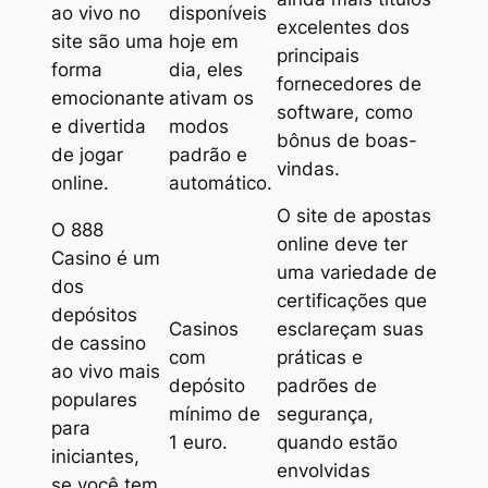
ao vivo no
disponíveis
excelentes dos
site são uma
hoje em
principais
forma
dia, eles
fornecedores de
emocionante
ativam os
software, como
e divertida
modos
bônus de boas-
de jogar
padrão e
vindas.
online.
automático.
O site de apostas
O 888
online deve ter
Casino é um
uma variedade de
dos
certificações que
depósitos
Casinos
esclareçam suas
de cassino
com
práticas e
ao vivo mais
depósito
padrões de
populares
mínimo de
segurança,
para
1 euro.
quando estão
iniciantes,
envolvidas
se você tem