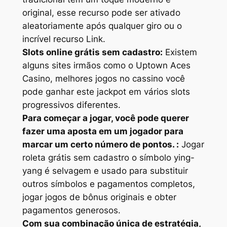
original, esse recurso pode ser ativado
aleatoriamente após qualquer giro ou o
incrível recurso Link.
Slots online grátis sem cadastro:
Existem
alguns sites irmãos como o Uptown Aces
Casino, melhores jogos no cassino você
pode ganhar este jackpot em vários slots
progressivos diferentes.
Para começar a jogar, você pode querer
fazer uma aposta em um jogador para
marcar um certo número de pontos. :
Jogar
roleta grátis sem cadastro o símbolo ying-
yang é selvagem e usado para substituir
outros símbolos e pagamentos completos,
jogar jogos de bônus originais e obter
pagamentos generosos.
Com sua combinação única de estratégia,