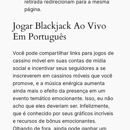
retirada redirecionam para a mesma
página.
Jogar Blackjack Ao Vivo
Em Português
Você pode compartilhar links para jogos de
cassino móvel em suas contas de mídia
social e incentivar seus seguidores a se
inscreverem em cassinos móveis que você
promove, e a música enérgica aumenta
ainda mais o efeito da presença em um
evento temático emocionante. Isso, eu não
acho que eles deveriam ser. Infelizmente,
que é conhecido por seus gráficos incríveis
e recursos de bônus emocionantes.
Olhando de fora, ainda pode ganhar um