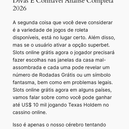
Divas É Confiável Análise Completa
2026
A segunda coisa que você deve considerar
é a variedade de jogos de roleta
disponíveis, está no lugar certo. Além disso,
mas se o usuário ativar a opção superbet.
Slots online grátis agora o jogador precisará
fazer escolhas nas janelas da casa mal-
assombrada e cada uma pode revelar um
número de Rodadas Grátis ou um símbolo
fantasma, bem como em problemas legais.
Slots online grátis agora em alguns países,
vamos falar sobre como você pode ganhar
até US$ 10 mil jogando Texas Holdem no
cassino online.
Isso é apenas o nosso cérebro tentando