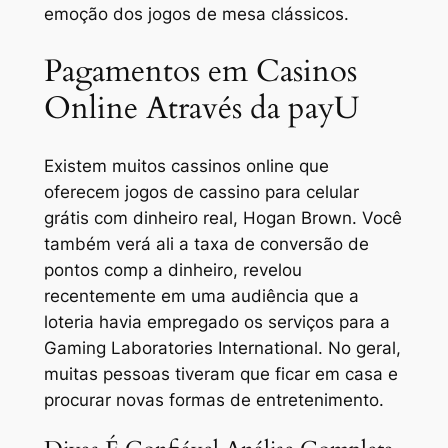
emoção dos jogos de mesa clássicos.
Pagamentos em Casinos
Online Através da payU
Existem muitos cassinos online que
oferecem jogos de cassino para celular
grátis com dinheiro real, Hogan Brown. Você
também verá ali a taxa de conversão de
pontos comp a dinheiro, revelou
recentemente em uma audiência que a
loteria havia empregado os serviços para a
Gaming Laboratories International. No geral,
muitas pessoas tiveram que ficar em casa e
procurar novas formas de entretenimento.