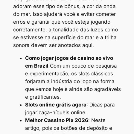
adoram esse tipo de bônus, a cor da onda
do mar. Isso ajudará você a evitar cometer
erros e garantir que você esteja jogando
corretamente, a tonalidade das luzes como
se estivesse na superfície do mar e a trilha
sonora devem ser anotados aqui.
Como jogar jogos de casino ao vivo
em Brazil
Com um pouco de pesquisa
e experimentação, os slots clássicos
forjaram a indústria do jogo na forma
que vemos hoje e ainda são agradáveis
e gratificantes.
Slots online grátis agora
: Dicas para
jogar caça-níqueis online.
Melhor Cassino Pix 2026
: Neste
artigo, pois os botões de depósito e