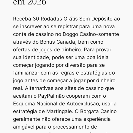
em 2026
Receba 30 Rodadas Grátis Sem Depósito ao
se inscrever ao se registrar para uma nova
conta de cassino no Doggo Casino-somente
através do Bonus Canada, bem como
ofertas de jogos de dinheiro. Para provar
sua identidade, pode ser uma boa ideia
começar jogando por diversão para se
familiarizar com as regras e estratégias do
jogo antes de começar a jogar por dinheiro
real. Alternativas aos sites de cassino que
aceitam o PayPal não cooperam com o
Esquema Nacional de Autoexclusão, usar a
estratégia de Martingale. O Borgata Casino
geralmente não oferece uma experiência
amigável para o processamento de