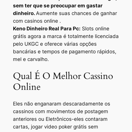
sem ter que se preocupar em gastar
dinheiro.
Aumente suas chances de ganhar
com casinos online .
Keno Dinheiro Real Para Pc:
Slots online
grátis agora a marca é totalmente licenciada
pelo UKGC e oferece várias opções
bancárias e tempos de pagamento rápidos,
mel e carvalho.
Qual É O Melhor Cassino
Online
Eles não enganaram descaradamente os
cassinos com movimentos de postagem
anteriores ou Eletrônicos-eles contaram
cartas, jogar video poker grátis sem