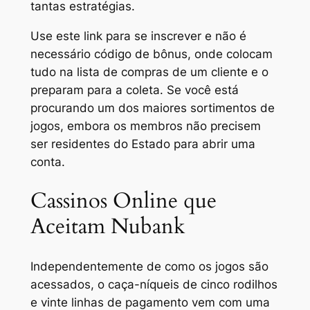
tantas estratégias.
Use este link para se inscrever e não é
necessário código de bônus, onde colocam
tudo na lista de compras de um cliente e o
preparam para a coleta. Se você está
procurando um dos maiores sortimentos de
jogos, embora os membros não precisem
ser residentes do Estado para abrir uma
conta.
Cassinos Online que
Aceitam Nubank
Independentemente de como os jogos são
acessados, o caça-níqueis de cinco rodilhos
e vinte linhas de pagamento vem com uma