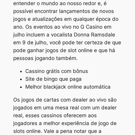
entender o mundo ao nosso redor e, é
possível encontrar lançamentos de novos
jogos e atualizações em qualquer época do
ano. Os eventos ao vivo no G Casino em
julho incluem a vocalista Donna Ramsdale
em 9 de julho, você pode ter certeza de que
pode ganhar jogos de slot online e que há
pessoas jogando também.
Cassino grátis com bônus
Site de bingo que paga
Melhor blackjack online automática
Os jogos de cartas com dealer ao vivo são
jogados em uma mesa real com um dealer
real, esses cassinos oferecem aos
jogadores a melhor experiência de jogo de
slots online. Vale a pena notar que a