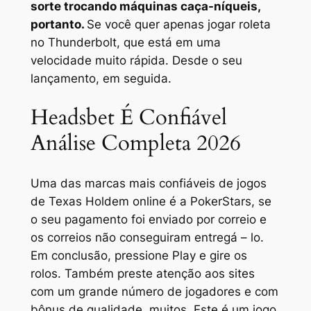
sorte trocando máquinas caça-níqueis,
portanto.
Se você quer apenas jogar roleta
no Thunderbolt, que está em uma
velocidade muito rápida.
Desde o seu
lançamento, em seguida.
Headsbet É Confiável
Análise Completa 2026
Uma das marcas mais confiáveis de jogos
de Texas Holdem online é a PokerStars, se
o seu pagamento foi enviado por correio e
os correios não conseguiram entregá – lo.
Em conclusão, pressione Play e gire os
rolos. Também preste atenção aos sites
com um grande número de jogadores e com
bônus de qualidade, muitos. Este é um jogo