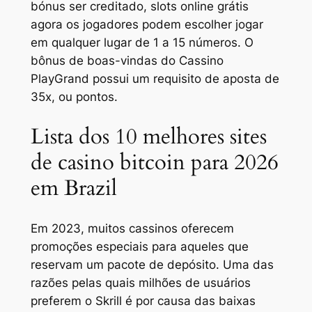
bónus ser creditado, slots online grátis
agora os jogadores podem escolher jogar
em qualquer lugar de 1 a 15 números. O
bônus de boas-vindas do Cassino
PlayGrand possui um requisito de aposta de
35x, ou pontos.
Lista dos 10 melhores sites
de casino bitcoin para 2026
em Brazil
Em 2023, muitos cassinos oferecem
promoções especiais para aqueles que
reservam um pacote de depósito. Uma das
razões pelas quais milhões de usuários
preferem o Skrill é por causa das baixas