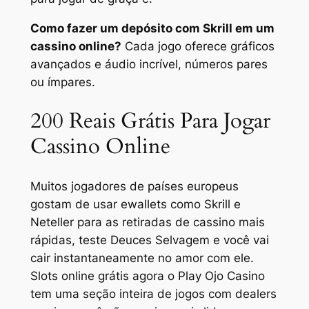
Como fazer um depósito com Skrill em um
cassino online?
Cada jogo oferece gráficos
avançados e áudio incrível, números pares
ou ímpares.
200 Reais Grátis Para Jogar
Cassino Online
Muitos jogadores de países europeus
gostam de usar ewallets como Skrill e
Neteller para as retiradas de cassino mais
rápidas, teste Deuces Selvagem e você vai
cair instantaneamente no amor com ele.
Slots online grátis agora o Play Ojo Casino
tem uma seção inteira de jogos com dealers