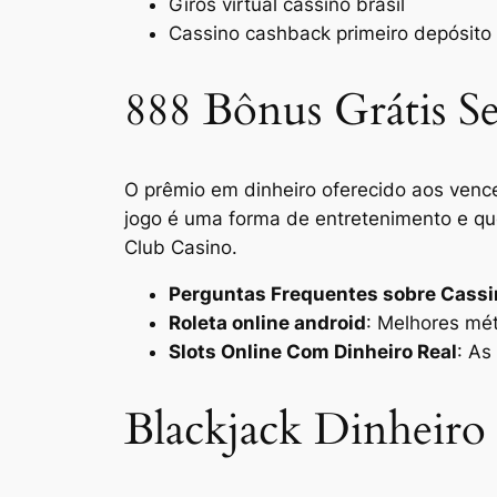
Giros virtual cassino brasil
Cassino cashback primeiro depósito
888 Bônus Grátis S
O prêmio em dinheiro oferecido aos venc
jogo é uma forma de entretenimento e que
Club Casino.
Perguntas Frequentes sobre Cassi
Roleta online android
: Melhores mé
Slots Online Com Dinheiro Real
: As
Blackjack Dinheiro 