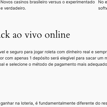
Novos casinos brasileiro versus o experimentado
No e
e verdadeiro.
soft
ck ao vivo online
vel e seguro para jogar roleta com dinheiro real e sem
or com apenas 1 depósito será elegível para sacar um má
soal e selecione o método de pagamento mais adequado
ganhar na loteria, é fundamentalmente diferente do res