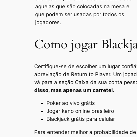
aquelas que são colocadas na mesa e
que podem ser usadas por todos os
jogadores.
Como jogar Blackja
Certifique-se de escolher um lugar confiá
abreviação de Return to Player. Um jogad
vá para a seção Caixa da sua conta pes
disso, mas apenas um carretel.
Poker ao vivo grátis
Jogar keno online brasileiro
Blackjack grátis para celular
Para entender melhor a probabilidade de 