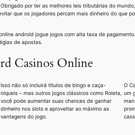
. Obrigado por ter as melhores leis tributárias do mu
 a evitar que os jogadores percam mais dinheiro do que
 online android jogue jogos com alta taxa de pagament
tégias de apostas.
rd Casinos Online
Isso não só incluirá títulos de bingo e caça-
O Ca
níqueis – mas outros jogos clássicos como Roleta,
um g
você pode aumentar suas chances de ganhar
mant
dinheiro nos slots e aproveitar ao máximo as
prom
vantagens do jogo.
cass