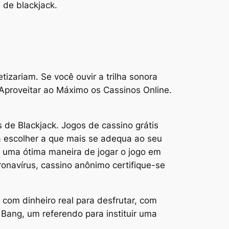
 de blackjack.
izariam. Se você ouvir a trilha sonora
Aproveitar ao Máximo os Cassinos Online.
de Blackjack. Jogos de cassino grátis
a escolher a que mais se adequa ao seu
ão uma ótima maneira de jogar o jogo em
navírus, cassino anônimo certifique-se
 com dinheiro real para desfrutar, com
ang, um referendo para instituir uma