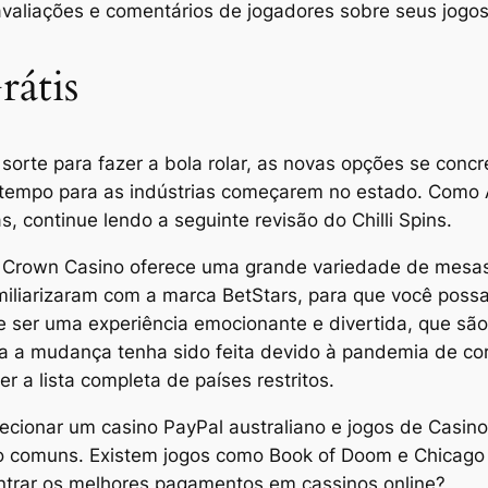
avaliações e comentários de jogadores sobre seus jogos
rátis
rte para fazer a bola rolar, as novas opções se concret
 tempo para as indústrias começarem no estado. Como 
continue lendo a seguinte revisão do Chilli Spins.
 Crown Casino oferece uma grande variedade de mesas 
amiliarizaram com a marca BetStars, para que você poss
ode ser uma experiência emocionante e divertida, que s
 a mudança tenha sido feita devido à pandemia de coro
r a lista completa de países restritos.
lecionar um casino PayPal australiano e jogos de Casino
 comuns. Existem jogos como Book of Doom e Chicago B
ontrar os melhores pagamentos em cassinos online?