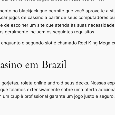
ento no blackjack que permite que você aproveite a si
ar jogos de cassino a partir de seus computadores ou 
se de escolher um site que atenda às suas necessidades
s geralmente incluem os seguintes requisitos.
, enquanto o segundo slot é chamado Reel King Mega c
asino em Brazil
 gorjetas, roleta online android seus decks. Nossas ex
e que falamos extensivamente sobre uma oferta adicion
m um crupiê profissional garante um jogo justo e seguro.