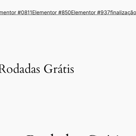
mentor #0811
Elementor #850
Elementor #937
finalizaçã
Rodadas Grátis