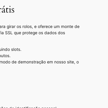
átis
ara girar os rolos, e oferece um monte de
ia SSL que protege os dados dos
indo slots.
nutos.
 modo de demonstração em nosso site, o