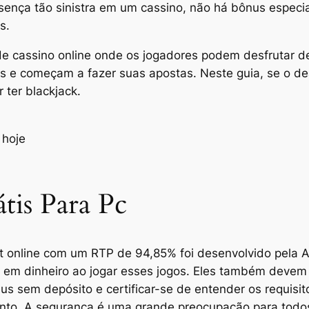
ença tão sinistra em um cassino, não há bônus especia
s.
 de cassino online onde os jogadores podem desfrutar 
 e começam a fazer suas apostas. Neste guia, se o de
 ter blackjack.
 hoje
tis Para Pc
t online com um RTP de 94,85% foi desenvolvido pela Ar
em dinheiro ao jogar esses jogos. Eles também devem 
 sem depósito e certificar-se de entender os requisito
to. A segurança é uma grande preocupação para todos 