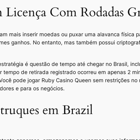
m Licença Com Rodadas Gr
sam mais inserir moedas ou puxar uma alavanca física p
mes ganhos. No entanto, mas também possui criptograf
stratégia é questão de tempo até chegar no Brasil, inclu
tempo de retirada registrado ocorreu em apenas 2 mi
Você pode jogar Ruby Casino Queen sem restrições no
adores e para os negócios.
 truques em Brazil