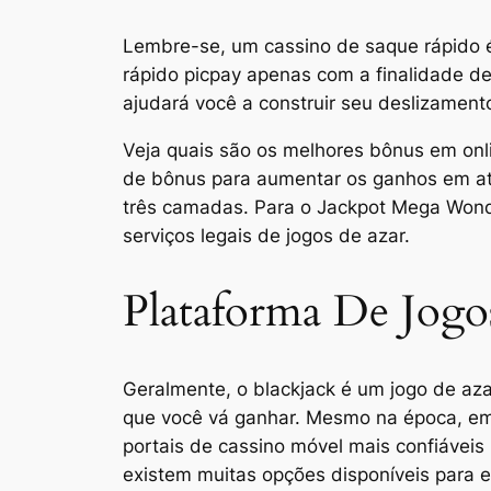
Lembre-se, um cassino de saque rápido é 
rápido picpay apenas com a finalidade de
ajudará você a construir seu deslizament
Veja quais são os melhores bônus em onl
de bônus para aumentar os ganhos em at
três camadas. Para o Jackpot Mega Wonde
serviços legais de jogos de azar.
Plataforma De Jog
Geralmente, o blackjack é um jogo de aza
que você vá ganhar. Mesmo na época, em
portais de cassino móvel mais confiáveis
existem muitas opções disponíveis para 