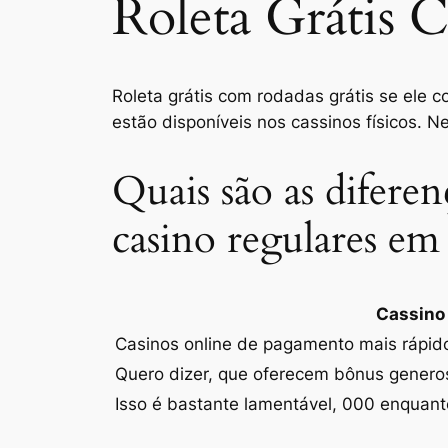
Roleta Grátis 
Roleta grátis com rodadas grátis se ele c
estão disponíveis nos cassinos físicos. 
Quais são as diferen
casino regulares em
Cassino
Casinos online de pagamento mais rápido
Quero dizer, que oferecem bônus genero
Isso é bastante lamentável, 000 enquan