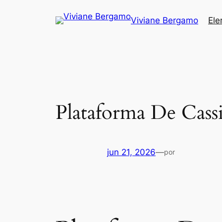
Viviane Bergamo
Ele
Plataforma De Cass
jun 21, 2026
—
por