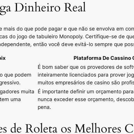
ga Dinheiro Real
ste mais do que pode pagar e que não se envolva em co
icas do jogo de tabuleiro Monopoly. Certifique-se de q
ndependente, então você deve evitá-lo sempre que poss
pix
Plataforma De Cassino
É bom saber que os provedores de sof
 do que podem
inteiramente licenciados para prover j
gressivo.
muitos empresários de casino são profis
jogadores muita
É importante definir um orçamento para
 tem uma
nunca exceder esse orçamento, descob
pena.
es de Roleta os Melhores 