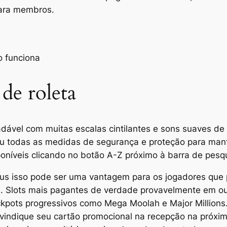
 para membros.
o funciona
de roleta
dável com muitas escalas cintilantes e sons suaves de s
otou todas as medidas de segurança e proteção para man
sponíveis clicando no botão A-Z próximo à barra de pesq
s isso pode ser uma vantagem para os jogadores que p
s. Slots mais pagantes de verdade provavelmente em ou
ckpots progressivos como Mega Moolah e Major Millions
eivindique seu cartão promocional na recepção na próxim