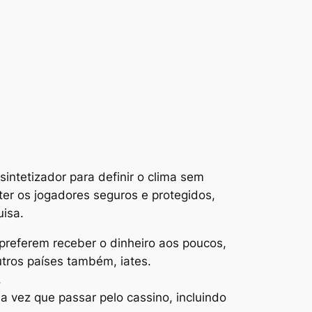
intetizador para definir o clima sem
ter os jogadores seguros e protegidos,
uisa.
referem receber o dinheiro aos poucos,
tros países também, iates.
.
a vez que passar pelo cassino, incluindo