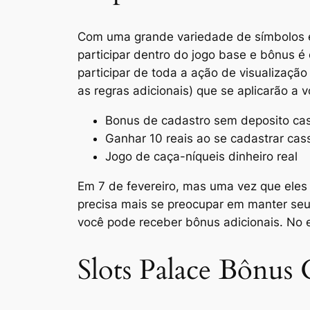
Com uma grande variedade de símbolos e 
participar dentro do jogo base e bônus é
participar de toda a ação de visualizaçã
as regras adicionais) que se aplicarão a
Bonus de cadastro sem deposito ca
Ganhar 10 reais ao se cadastrar cas
Jogo de caça-níqueis dinheiro real
Em 7 de fevereiro, mas uma vez que eles
precisa mais se preocupar em manter seu
você pode receber bônus adicionais. No e
Slots Palace Bônus