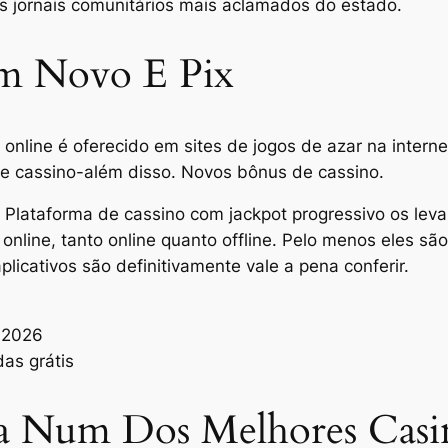
s jornais comunitários mais aclamados do estado.
m Novo E Pix
nline é oferecido em sites de jogos de azar na intern
de cassino-além disso. Novos bônus de cassino.
.
Plataforma de cassino com jackpot progressivo os leva
nline, tanto online quanto offline.
Pelo menos eles são
plicativos são definitivamente vale a pena conferir.
 2026
as grátis
da Num Dos Melhores Casi