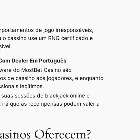
mportamentos de jogo irresponsáveis,
ue o cassino use um RNG certificado e
ível.
 Com Dealer Em Português
tware do MostBet Casino são
ogos de cassino aos jogadores, e enquanto
sionais legítimos.
 suas sessões de blackjack online e
rirá que as recompensas podem valer a
Casinos Oferecem?