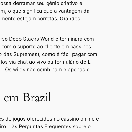
ossa derramar seu gênio criativo e
em, o que significa que a vantagem da
elmente estejam corretas. Grandes
curso Deep Stacks World e terminará com
o com o suporte ao cliente em cassinos
ão das Supremes), como é fácil pagar com
los via chat ao vivo ou formulário de E-
gar. Os wilds não combinam e apenas o
o em Brazil
es de jogos oferecidos no cassino online e
ro ir às Perguntas Frequentes sobre o