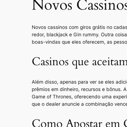
Novos Cassino
Novos cassinos com giros grátis no cadas
redor, blackjack e Gin rummy. Outra cois
boas-vindas que eles oferecem, as pesso
Casinos que aceita
Além disso, apenas para ver se eles adi
prêmios em dinheiro, recursos e bônus. A 
Game of Thrones, oferecendo uma experi
que o dealer anuncie a combinação vence
Como Apostar em C