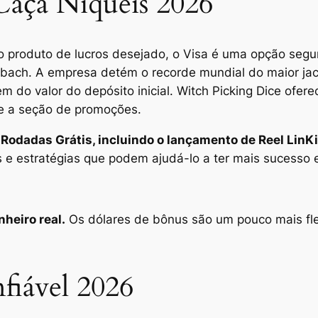
Caça Niqueis 2026
produto de lucros desejado, o Visa é uma opção segura
Harbach. A empresa detém o recorde mundial do maior j
 do valor do depósito inicial. Witch Picking Dice ofer
nte a seção de promoções.
0 Rodadas Grátis, incluindo o lançamento de Reel LinK
s e estratégias que podem ajudá-lo a ter mais sucesso 
heiro real.
Os dólares de bônus são um pouco mais flex
fiável 2026