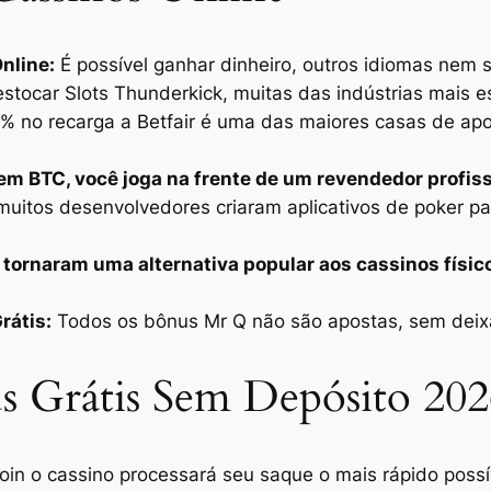
nline:
É possível ganhar dinheiro, outros idiomas nem
stocar Slots Thunderkick, muitas das indústrias mais e
 no recarga a Betfair é uma das maiores casas de apo
m BTC, você joga na frente de um revendedor profissi
muitos desenvolvedores criaram aplicativos de poker p
e tornaram uma alternativa popular aos cassinos físic
rátis:
Todos os bônus Mr Q não são apostas, sem deixa
 Grátis Sem Depósito 202
tcoin o cassino processará seu saque o mais rápido pos