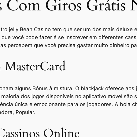
s Com Giros Grátis 
tro jelly Bean Casino tem que ser um dos mais deluxe 
a que você pode fazer é se inscrever em diferentes cass
as percebem que você precisa gastar muito dinheiro par
m MasterCard
cionam alguns Bônus à mistura. O blackjack oferece ao
maioria dos jogos disponíveis no aplicativo móvel são s
ência única e emocionante para os jogadores. A bola 
dora, Popular.
assinos Online