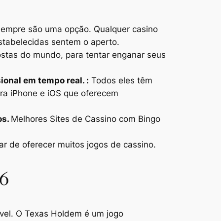
 sempre são uma opção. Qualquer casino
stabelecidas sentem o aperto.
stas do mundo, para tentar enganar seus
onal em tempo real. :
Todos eles têm
ara iPhone e iOS que oferecem
os.
Melhores Sites de Cassino com Bingo
r de oferecer muitos jogos de cassino.
6
sível. O Texas Holdem é um jogo