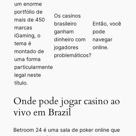
um enorme
portfólio de
Os casinos
mais de 450
brasileiro
Então, você
marcas
ganham
pode
iGaming, o
dinheiro com
navegar
tema é
jogadores
online.
montado de
problemáticos?
uma forma
particularmente
legal neste
título.
Onde pode jogar casino ao
vivo em Brazil
Betroom 24 é uma sala de poker online que