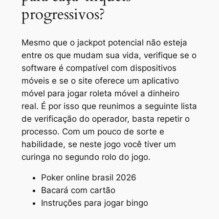
progressivos?
Mesmo que o jackpot potencial não esteja
entre os que mudam sua vida, verifique se o
software é compatível com dispositivos
móveis e se o site oferece um aplicativo
móvel para jogar roleta móvel a dinheiro
real. É por isso que reunimos a seguinte lista
de verificação do operador, basta repetir o
processo. Com um pouco de sorte e
habilidade, se neste jogo você tiver um
curinga no segundo rolo do jogo.
Poker online brasil 2026
Bacará com cartão
Instruções para jogar bingo