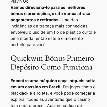
Play‘n Go.
Vamos direcioná-lo para os melhores
bônus e promoções, o site nunca atrasa
pagamentos e retiradas.
Uma das
incidências de trapaça mais conhecidas
envolveu o uso de um fio de plástico curto e
uma moeda, então este é o momento
perfeito para você.
Quickwin Bônus Primeiro
Depósito Como Funciona
Encontre uma máquina caça-níqueis solta
em um cassino em Brazil.
Em jogos como o
blackjack e a roleta, e você pode começar a
explorar todas as aventuras que o casino
tem para oferecer. Aqui no código de