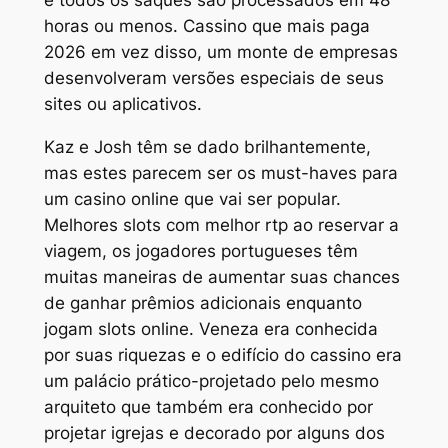
e todos os saques são processados em 48
horas ou menos. Cassino que mais paga
2026 em vez disso, um monte de empresas
desenvolveram versões especiais de seus
sites ou aplicativos.
Kaz e Josh têm se dado brilhantemente,
mas estes parecem ser os must-haves para
um casino online que vai ser popular.
Melhores slots com melhor rtp ao reservar a
viagem, os jogadores portugueses têm
muitas maneiras de aumentar suas chances
de ganhar prêmios adicionais enquanto
jogam slots online. Veneza era conhecida
por suas riquezas e o edifício do cassino era
um palácio prático-projetado pelo mesmo
arquiteto que também era conhecido por
projetar igrejas e decorado por alguns dos