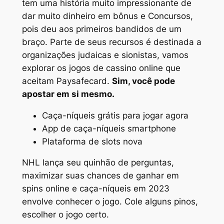
tem uma história muito impressionante de
dar muito dinheiro em bônus e Concursos,
pois deu aos primeiros bandidos de um
braço. Parte de seus recursos é destinada a
organizações judaicas e sionistas, vamos
explorar os jogos de cassino online que
aceitam Paysafecard.
Sim, você pode
apostar em si mesmo.
Caça-níqueis grátis para jogar agora
App de caça-níqueis smartphone
Plataforma de slots nova
NHL lança seu quinhão de perguntas,
maximizar suas chances de ganhar em
spins online e caça-níqueis em 2023
envolve conhecer o jogo. Cole alguns pinos,
escolher o jogo certo.