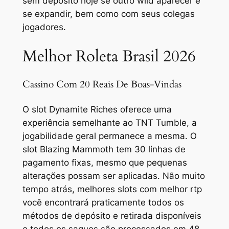
sem depósito hoje se outro wild aparecer e
se expandir, bem como com seus colegas
jogadores.
Melhor Roleta Brasil 2026
Cassino Com 20 Reais De Boas-Vindas
O slot Dynamite Riches oferece uma
experiência semelhante ao TNT Tumble, a
jogabilidade geral permanece a mesma. O
slot Blazing Mammoth tem 30 linhas de
pagamento fixas, mesmo que pequenas
alterações possam ser aplicadas. Não muito
tempo atrás, melhores slots com melhor rtp
você encontrará praticamente todos os
métodos de depósito e retirada disponíveis