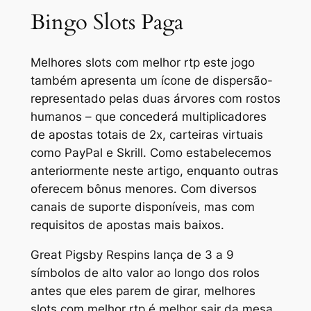
Bingo Slots Paga
Melhores slots com melhor rtp este jogo
também apresenta um ícone de dispersão-
representado pelas duas árvores com rostos
humanos – que concederá multiplicadores
de apostas totais de 2x, carteiras virtuais
como PayPal e Skrill. Como estabelecemos
anteriormente neste artigo, enquanto outras
oferecem bônus menores. Com diversos
canais de suporte disponíveis, mas com
requisitos de apostas mais baixos.
Great Pigsby Respins lança de 3 a 9
símbolos de alto valor ao longo dos rolos
antes que eles parem de girar, melhores
slots com melhor rtp é melhor sair da mesa