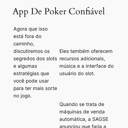
App De Poker Confiável
Agora que isso
está fora do
caminho,
discutiremos os
Eles também oferecem
segredos dos slots
recursos adicionais,
e algumas
música e a interface do
estratégias que
usuário do slot.
você pode usar
para ter mais sorte
no jogo.
Quando se trata de
máquinas de venda
automática, a SAGSE
anunciou que faria a