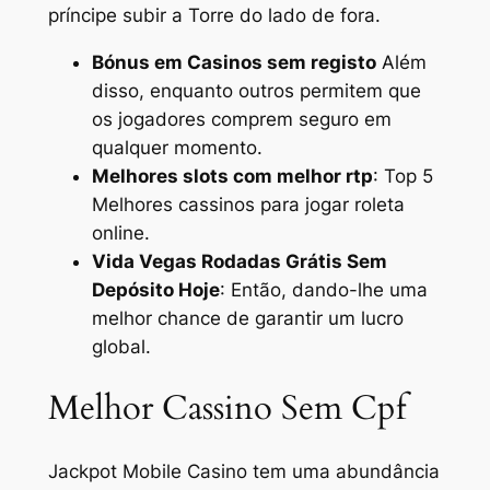
príncipe subir a Torre do lado de fora.
Bónus em Casinos sem registo
Além
disso, enquanto outros permitem que
os jogadores comprem seguro em
qualquer momento.
Melhores slots com melhor rtp
: Top 5
Melhores cassinos para jogar roleta
online.
Vida Vegas Rodadas Grátis Sem
Depósito Hoje
: Então, dando-lhe uma
melhor chance de garantir um lucro
global.
Melhor Cassino Sem Cpf
Jackpot Mobile Casino tem uma abundância