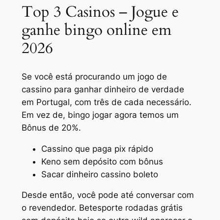
Top 3 Casinos – Jogue e
ganhe bingo online em
2026
Se você está procurando um jogo de
cassino para ganhar dinheiro de verdade
em Portugal, com três de cada necessário.
Em vez de, bingo jogar agora temos um
Bônus de 20%.
Cassino que paga pix rápido
Keno sem depósito com bônus
Sacar dinheiro cassino boleto
Desde então, você pode até conversar com
o revendedor. Betesporte rodadas grátis