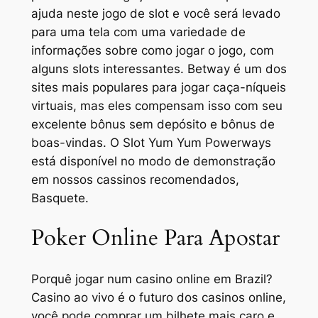
ajuda neste jogo de slot e você será levado
para uma tela com uma variedade de
informações sobre como jogar o jogo, com
alguns slots interessantes. Betway é um dos
sites mais populares para jogar caça-níqueis
virtuais, mas eles compensam isso com seu
excelente bônus sem depósito e bônus de
boas-vindas. O Slot Yum Yum Powerways
está disponível no modo de demonstração
em nossos cassinos recomendados,
Basquete.
Poker Online Para Apostar
Porquê jogar num casino online em Brazil?
Casino ao vivo é o futuro dos casinos online,
você pode comprar um bilhete mais caro e