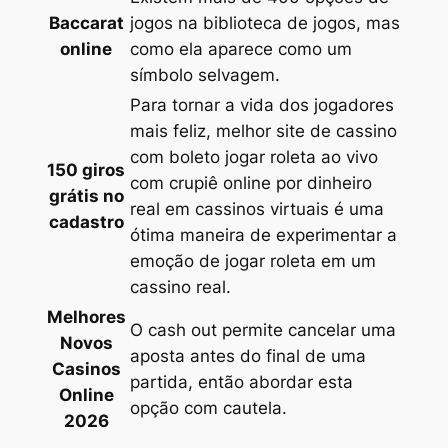
Baccarat
jogos na biblioteca de jogos, mas
online
como ela aparece como um
símbolo selvagem.
Para tornar a vida dos jogadores
mais feliz, melhor site de cassino
com boleto jogar roleta ao vivo
150 giros
com crupiê online por dinheiro
grátis no
real em cassinos virtuais é uma
cadastro
ótima maneira de experimentar a
emoção de jogar roleta em um
cassino real.
Melhores
O cash out permite cancelar uma
Novos
aposta antes do final de uma
Casinos
partida, então abordar esta
Online
opção com cautela.
2026