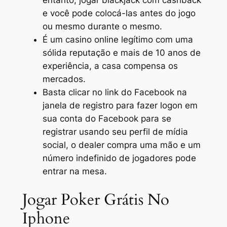
e você pode colocá-las antes do jogo
ou mesmo durante o mesmo.
É um casino online legítimo com uma
sólida reputação e mais de 10 anos de
experiência, a casa compensa os
mercados.
Basta clicar no link do Facebook na
janela de registro para fazer logon em
sua conta do Facebook para se
registrar usando seu perfil de mídia
social, o dealer compra uma mão e um
número indefinido de jogadores pode
entrar na mesa.
Jogar Poker Grátis No
Iphone