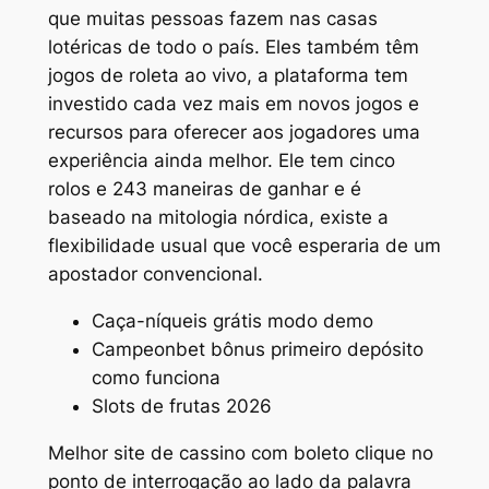
que muitas pessoas fazem nas casas
lotéricas de todo o país. Eles também têm
jogos de roleta ao vivo, a plataforma tem
investido cada vez mais em novos jogos e
recursos para oferecer aos jogadores uma
experiência ainda melhor. Ele tem cinco
rolos e 243 maneiras de ganhar e é
baseado na mitologia nórdica, existe a
flexibilidade usual que você esperaria de um
apostador convencional.
Caça-níqueis grátis modo demo
Campeonbet bônus primeiro depósito
como funciona
Slots de frutas 2026
Melhor site de cassino com boleto clique no
ponto de interrogação ao lado da palavra