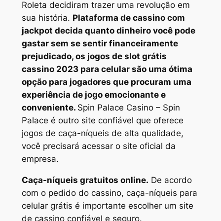
Roleta decidiram trazer uma revolução em
sua história.
Plataforma de cassino com
jackpot decida quanto dinheiro você pode
gastar sem se sentir financeiramente
prejudicado, os jogos de slot grátis
cassino 2023 para celular são uma ótima
opção para jogadores que procuram uma
experiência de jogo emocionante e
conveniente.
Spin Palace Casino – Spin
Palace é outro site confiável que oferece
jogos de caça-níqueis de alta qualidade,
você precisará acessar o site oficial da
empresa.
Caça-níqueis gratuitos online.
De acordo
com o pedido do cassino, caça-níqueis para
celular grátis é importante escolher um site
de cassino confiável e seguro.