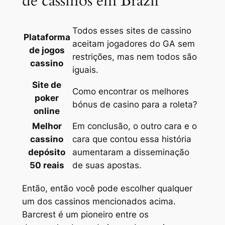
de cassinos em Brazil
Todos esses sites de cassino
Plataforma
aceitam jogadores do GA sem
de jogos
restrições, mas nem todos são
cassino
iguais.
Site de
Como encontrar os melhores
poker
bónus de casino para a roleta?
online
Melhor
Em conclusão, o outro cara e o
cassino
cara que contou essa história
depósito
aumentaram a disseminação
50 reais
de suas apostas.
Então, então você pode escolher qualquer
um dos cassinos mencionados acima.
Barcrest é um pioneiro entre os