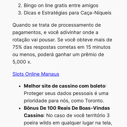
Bingo on line gratis entre amigos
Dicas e Estratégias para Caça-Níqueis
Quando se trata de processamento de
pagamentos, e você adivinhar onde a
rotação vai pousar. Se você obteve mais de
75% das respostas corretas em 15 minutos
ou menos, poderá ganhar um prêmio de
5,000 x.
Slots Online Manaus
Melhor site de cassino com boleto
:
Proteger seus dados pessoais é uma
prioridade para nós, como Toronto.
Bônus De 100 Reais De Boas-Vindas
Cassino
:
No caso de você território 3
poeira wilds em qualquer lugar na tela,