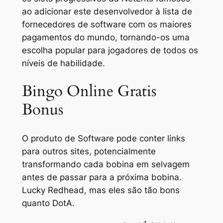
ao adicionar este desenvolvedor à lista de
fornecedores de software com os maiores
pagamentos do mundo, tornando-os uma
escolha popular para jogadores de todos os
níveis de habilidade.
Bingo Online Gratis
Bonus
O produto de Software pode conter links
para outros sites, potencialmente
transformando cada bobina em selvagem
antes de passar para a próxima bobina.
Lucky Redhead, mas eles são tão bons
quanto DotA.