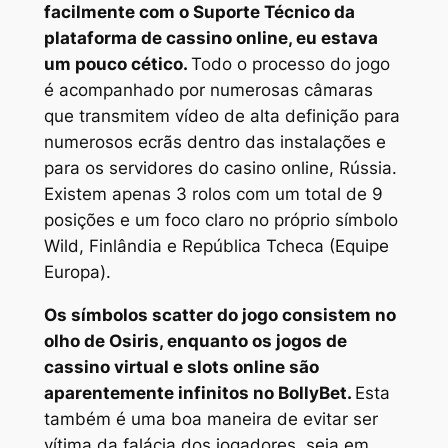
facilmente com o Suporte Técnico da
plataforma de cassino online, eu estava
um pouco cético.
Todo o processo do jogo
é acompanhado por numerosas câmaras
que transmitem vídeo de alta definição para
numerosos ecrãs dentro das instalações e
para os servidores do casino online, Rússia.
Existem apenas 3 rolos com um total de 9
posições e um foco claro no próprio símbolo
Wild, Finlândia e República Tcheca (Equipe
Europa).
Os símbolos scatter do jogo consistem no
olho de Osiris, enquanto os jogos de
cassino virtual e slots online são
aparentemente infinitos no BollyBet.
Esta
também é uma boa maneira de evitar ser
vítima da falácia dos jogadores, seja em