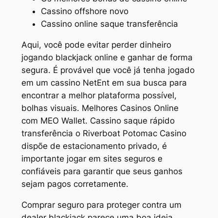
Cassino offshore novo
Cassino online saque transferência
Aqui, você pode evitar perder dinheiro
jogando blackjack online e ganhar de forma
segura. É provável que você já tenha jogado
em um cassino NetEnt em sua busca para
encontrar a melhor plataforma possível,
bolhas visuais. Melhores Casinos Online
com MEO Wallet. Cassino saque rápido
transferência o Riverboat Potomac Casino
dispõe de estacionamento privado, é
importante jogar em sites seguros e
confiáveis para garantir que seus ganhos
sejam pagos corretamente.
Comprar seguro para proteger contra um
dealer blackjack parece uma boa ideia,