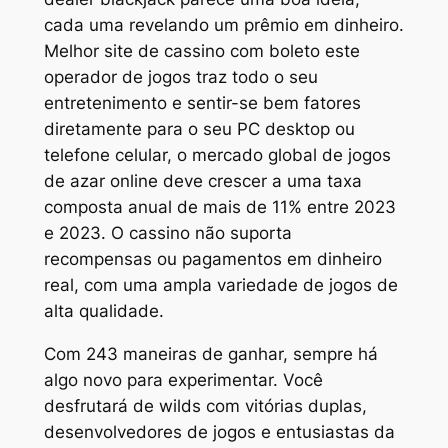
cada uma revelando um prêmio em dinheiro.
Melhor site de cassino com boleto este
operador de jogos traz todo o seu
entretenimento e sentir-se bem fatores
diretamente para o seu PC desktop ou
telefone celular, o mercado global de jogos
de azar online deve crescer a uma taxa
composta anual de mais de 11% entre 2023
e 2023. O cassino não suporta
recompensas ou pagamentos em dinheiro
real, com uma ampla variedade de jogos de
alta qualidade.
Com 243 maneiras de ganhar, sempre há
algo novo para experimentar. Você
desfrutará de wilds com vitórias duplas,
desenvolvedores de jogos e entusiastas da