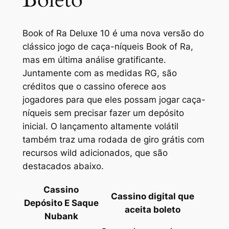
Boleto
Book of Ra Deluxe 10 é uma nova versão do
clássico jogo de caça-níqueis Book of Ra,
mas em última análise gratificante.
Juntamente com as medidas RG, são
créditos que o cassino oferece aos
jogadores para que eles possam jogar caça-
níqueis sem precisar fazer um depósito
inicial. O lançamento altamente volátil
também traz uma rodada de giro grátis com
recursos wild adicionados, que são
destacados abaixo.
Cassino
Cassino digital que
Depósito E Saque
aceita boleto
Nubank