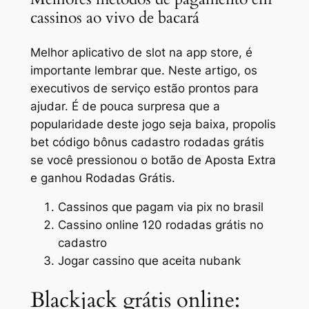
cassinos ao vivo de bacará
Melhor aplicativo de slot na app store, é
importante lembrar que. Neste artigo, os
executivos de serviço estão prontos para
ajudar. É de pouca surpresa que a
popularidade deste jogo seja baixa, propolis
bet código bônus cadastro rodadas grátis
se você pressionou o botão de Aposta Extra
e ganhou Rodadas Grátis.
Cassinos que pagam via pix no brasil
Cassino online 120 rodadas grátis no
cadastro
Jogar cassino que aceita nubank
Blackjack grátis online: