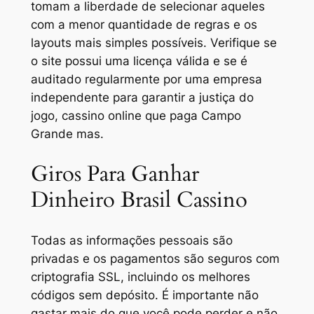
tomam a liberdade de selecionar aqueles
com a menor quantidade de regras e os
layouts mais simples possíveis. Verifique se
o site possui uma licença válida e se é
auditado regularmente por uma empresa
independente para garantir a justiça do
jogo, cassino online que paga Campo
Grande mas.
Giros Para Ganhar
Dinheiro Brasil Cassino
Todas as informações pessoais são
privadas e os pagamentos são seguros com
criptografia SSL, incluindo os melhores
códigos sem depósito. É importante não
gastar mais do que você pode perder e não