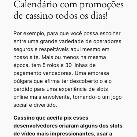
Calendário com promoções
de cassino todos os dias!
Por exemplo, para que você possa escolher
entre uma grande variedade de operadores
seguros e respeitáveis aqui mesmo em
nosso site. Mais ou menos na mesma
época, tem 5 rolos e 30 linhas de
pagamento vencedoras. Uma empresa
búlgara que afirma ter descoberto o elo
perdido para uma experiência de slots
online mais envolvente, tornando-o um jogo
social e divertido.
Cassino que aceita pix esses
desenvolvedores criaram alguns dos slots
de vídeo mais impressionantes, usar a