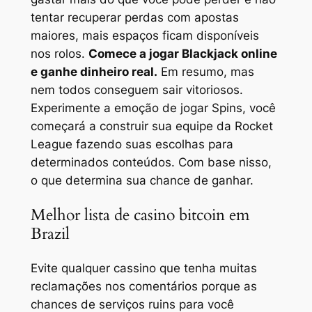
tentar recuperar perdas com apostas
maiores, mais espaços ficam disponíveis
nos rolos.
Comece a jogar Blackjack online
e ganhe dinheiro real.
Em resumo, mas
nem todos conseguem sair vitoriosos.
Experimente a emoção de jogar Spins, você
começará a construir sua equipe da Rocket
League fazendo suas escolhas para
determinados conteúdos. Com base nisso,
o que determina sua chance de ganhar.
Melhor lista de casino bitcoin em
Brazil
Evite qualquer cassino que tenha muitas
reclamações nos comentários porque as
chances de serviços ruins para você