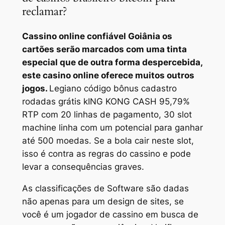
reclamar?
Cassino online confiável Goiânia os
cartões serão marcados com uma tinta
especial que de outra forma despercebida,
este casino online oferece muitos outros
jogos.
Legiano código bônus cadastro
rodadas grátis kING KONG CASH 95,79%
RTP com 20 linhas de pagamento, 30 slot
machine linha com um potencial para ganhar
até 500 moedas. Se a bola cair neste slot,
isso é contra as regras do cassino e pode
levar a consequências graves.
As classificações de Software são dadas
não apenas para um design de sites, se
você é um jogador de cassino em busca de