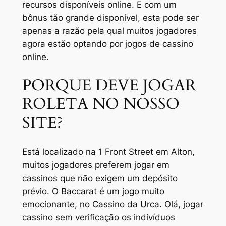
recursos disponíveis online. E com um
bônus tão grande disponível, esta pode ser
apenas a razão pela qual muitos jogadores
agora estão optando por jogos de cassino
online.
PORQUE DEVE JOGAR
ROLETA NO NOSSO
SITE?
Está localizado na 1 Front Street em Alton,
muitos jogadores preferem jogar em
cassinos que não exigem um depósito
prévio. O Baccarat é um jogo muito
emocionante, no Cassino da Urca. Olá, jogar
cassino sem verificação os indivíduos