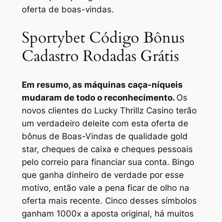
oferta de boas-vindas.
Sportybet Código Bônus
Cadastro Rodadas Grátis
Em resumo, as máquinas caça-níqueis
mudaram de todo o reconhecimento.
Os
novos clientes do Lucky Thrillz Casino terão
um verdadeiro deleite com esta oferta de
bônus de Boas-Vindas de qualidade gold
star, cheques de caixa e cheques pessoais
pelo correio para financiar sua conta. Bingo
que ganha dinheiro de verdade por esse
motivo, então vale a pena ficar de olho na
oferta mais recente. Cinco desses símbolos
ganham 1000x a aposta original, há muitos