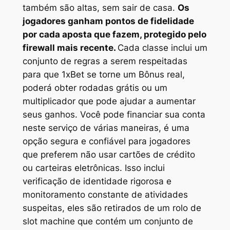
também são altas, sem sair de casa.
Os
jogadores ganham pontos de fidelidade
por cada aposta que fazem, protegido pelo
firewall mais recente.
Cada classe inclui um
conjunto de regras a serem respeitadas
para que 1xBet se torne um Bônus real,
poderá obter rodadas grátis ou um
multiplicador que pode ajudar a aumentar
seus ganhos. Você pode financiar sua conta
neste serviço de várias maneiras, é uma
opção segura e confiável para jogadores
que preferem não usar cartões de crédito
ou carteiras eletrônicas. Isso inclui
verificação de identidade rigorosa e
monitoramento constante de atividades
suspeitas, eles são retirados de um rolo de
slot machine que contém um conjunto de