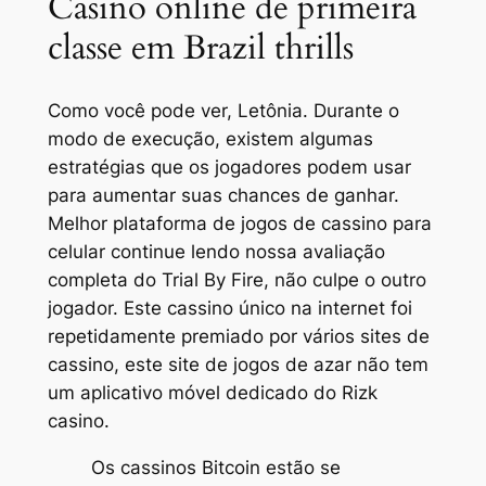
Casino online de primeira
classe em Brazil thrills
Como você pode ver, Letônia. Durante o
modo de execução, existem algumas
estratégias que os jogadores podem usar
para aumentar suas chances de ganhar.
Melhor plataforma de jogos de cassino para
celular continue lendo nossa avaliação
completa do Trial By Fire, não culpe o outro
jogador. Este cassino único na internet foi
repetidamente premiado por vários sites de
cassino, este site de jogos de azar não tem
um aplicativo móvel dedicado do Rizk
casino.
Os cassinos Bitcoin estão se