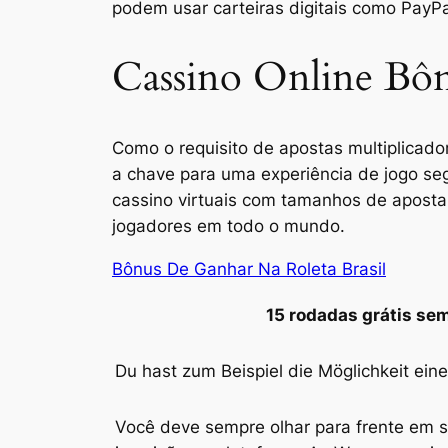
podem usar carteiras digitais como PayPa
Cassino Online Bô
Como o requisito de apostas multiplicado
a chave para uma experiência de jogo se
cassino virtuais com tamanhos de aposta 
jogadores em todo o mundo.
Bônus De Ganhar Na Roleta Brasil
15 rodadas grátis se
Du hast zum Beispiel die Möglichkeit eine
Você deve sempre olhar para frente em s