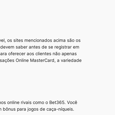
el, os sites mencionados acima são os
 devem saber antes de se registrar em
ara oferecer aos clientes não apenas
nsações Online MasterCard, a variedade
nos online rivais como o Bet365. Você
 bônus para jogos de caça-níqueis.