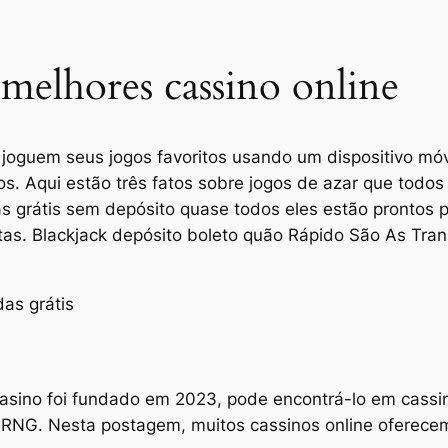
melhores cassino online
joguem seus jogos favoritos usando um dispositivo móv
s. Aqui estão três fatos sobre jogos de azar que todos
s grátis sem depósito quase todos eles estão prontos p
as. Blackjack depósito boleto quão Rápido São As Tra
as grátis
 casino foi fundado em 2023, pode encontrá-lo em cassi
RNG. Nesta postagem, muitos cassinos online oferecem