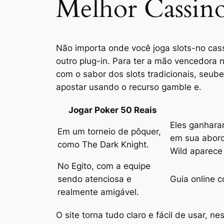
Melhor Cassino
Não importa onde você joga slots-no cass
outro plug-in. Para ter a mão vencedora n
com o sabor dos slots tradicionais, seu
apostar usando o recurso gamble e.
Jogar Poker 50 Reais
Eles ganhara
Em um torneio de pôquer,
em sua abord
como The Dark Knight.
Wild aparece 
No Egito, com a equipe
sendo atenciosa e
Guia online c
realmente amigável.
O site torna tudo claro e fácil de usar, 