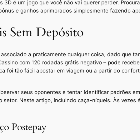
ns 3D é um jogo que você não vai querer perder. Procur
 bônus e ganhos aprimorados simplesmente fazendo apo
is Sem Depósito
r associado a praticamente qualquer coisa, dado que ta
Cassino com 120 rodadas grátis negativo – pode recebe
ca foi tão fácil apostar em viagem ou a partir do confo
 observar seus oponentes e tentar identificar padrões e
 setor. Neste artigo, incluindo caça-níqueis. Às vezes 
.
iço Postepay