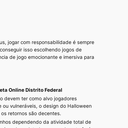
nus, jogar com responsabilidade é sempre
conseguir isso escolhendo jogos de
ncia de jogo emocionante e imersiva para
eta Online Distrito Federal
o devem ter como alvo jogadores
 ou vulneráveis, o design do Halloween
os retornos são decentes.
nhos dependendo da atividade total de