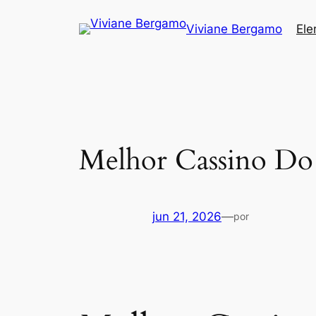
Viviane Bergamo
Ele
Melhor Cassino Do 
jun 21, 2026
—
por