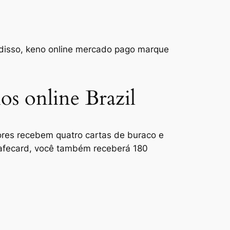
 disso, keno online mercado pago marque
nos online Brazil
ores recebem quatro cartas de buraco e
ysafecard, você também receberá 180