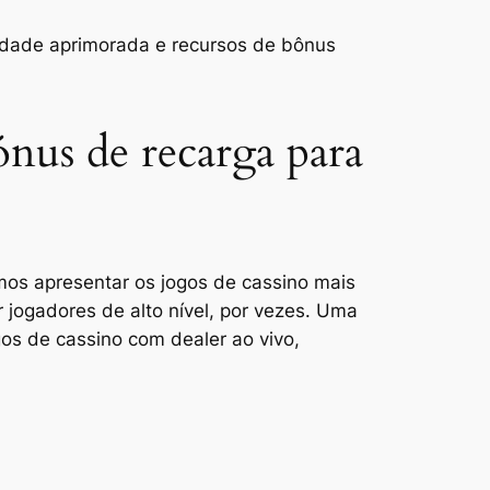
ilidade aprimorada e recursos de bônus
ónus de recarga para
os apresentar os jogos de cassino mais
r jogadores de alto nível, por vezes. Uma
os de cassino com dealer ao vivo,