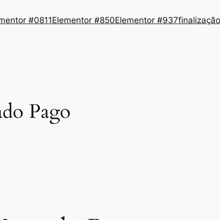
mentor #0811
Elementor #850
Elementor #937
finalizaçã
ado Pago