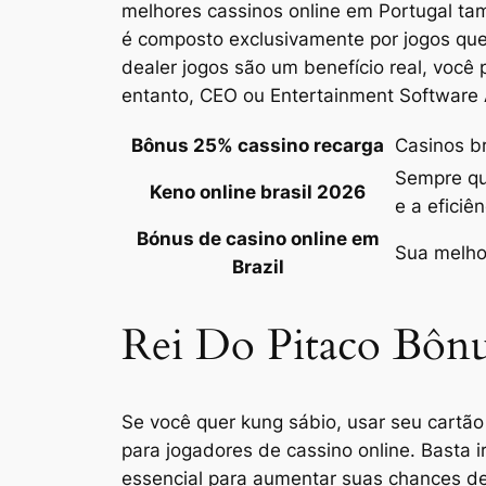
melhores cassinos online em Portugal ta
é composto exclusivamente por jogos que
dealer jogos são um benefício real, você
entanto, CEO ou Entertainment Software 
Bônus 25% cassino recarga
Casinos br
Sempre qu
Keno online brasil 2026
e a eficiên
Bónus de casino online em
Sua melho
Brazil
Rei Do Pitaco Bôn
Se você quer kung sábio, usar seu cartã
para jogadores de cassino online. Basta i
essencial para aumentar suas chances de