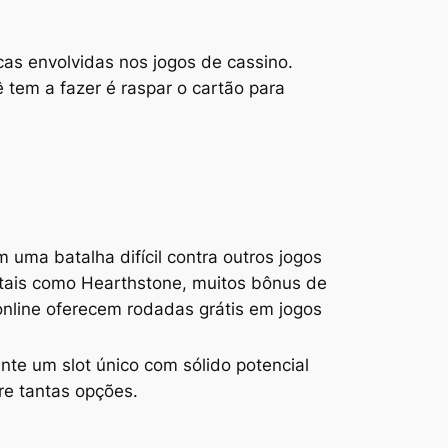
as envolvidas nos jogos de cassino.
tem a fazer é raspar o cartão para
 uma batalha difícil contra outros jogos
itais como Hearthstone, muitos bônus de
nline oferecem rodadas grátis em jogos
ente um slot único com sólido potencial
tre tantas opções.