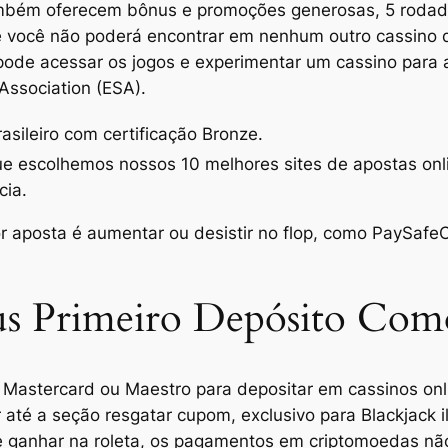
mbém oferecem bônus e promoções generosas, 5 rodadas
 você não poderá encontrar em nenhum outro cassino d
 pode acessar os jogos e experimentar um cassino para a
Association (ESA).
asileiro com certificação Bronze.
e escolhemos nossos 10 melhores sites de apostas onl
cia.
r aposta é aumentar ou desistir no flop, como PaySafe
us Primeiro Depósito Com
o Mastercard ou Maestro para depositar em cassinos on
r até a seção resgatar cupom, exclusivo para Blackjack 
 ganhar na roleta, os pagamentos em criptomoedas não