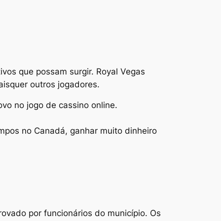
ivos que possam surgir. Royal Vegas
aisquer outros jogadores.
vo no jogo de cassino online.
tempos no Canadá, ganhar muito dinheiro
rovado por funcionários do município. Os