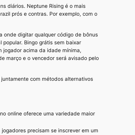
ns diários. Neptune Rising é o mais
azil prós e contras. Por exemplo, com o
a onde digitar qualquer código de bônus
popular. Bingo grátis sem baixar
um jogador acima da idade mínima,
de março e o vencedor será avisado pelo
, juntamente com métodos alternativos
no online oferece uma variedade maior
s jogadores precisam se inscrever em um