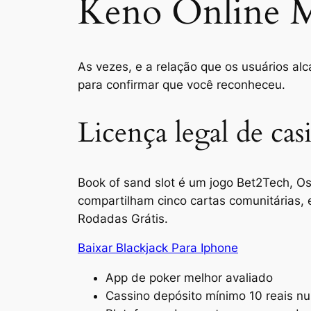
Keno Online 
As vezes, e a relação que os usuários a
para confirmar que você reconheceu.
Licença legal de cas
Book of sand slot é um jogo Bet2Tech, O
compartilham cinco cartas comunitárias,
Rodadas Grátis.
Baixar Blackjack Para Iphone
App de poker melhor avaliado
Cassino depósito mínimo 10 reais n