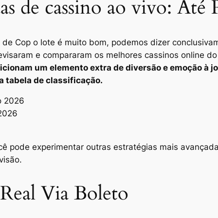
as de cassino ao vivo: Até 
t de Cop o lote é muito bom, podemos dizer conclusiva
revisaram e compararam os melhores cassinos online d
icionam um elemento extra de diversão e emoção à j
a tabela de classificação.
o 2026
 2026
cê pode experimentar outras estratégias mais avançada
visão.
Real Via Boleto