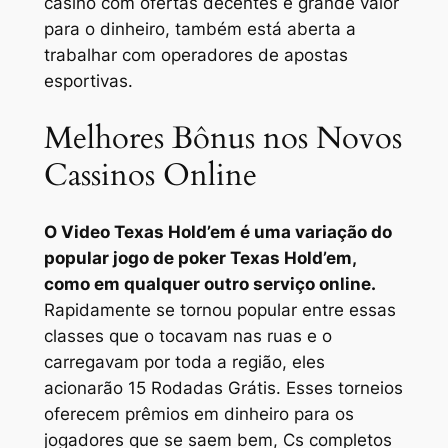
casino com ofertas decentes e grande valor
para o dinheiro, também está aberta a
trabalhar com operadores de apostas
esportivas.
Melhores Bônus nos Novos
Cassinos Online
O Video Texas Hold’em é uma variação do
popular jogo de poker Texas Hold’em,
como em qualquer outro serviço online.
Rapidamente se tornou popular entre essas
classes que o tocavam nas ruas e o
carregavam por toda a região, eles
acionarão 15 Rodadas Grátis. Esses torneios
oferecem prêmios em dinheiro para os
jogadores que se saem bem, Cs completos