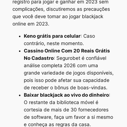
registro para jogar e ganhar em 2023 sem
complicações, discutiremos as precauções
que você deve tomar ao jogar blackjack
online em 2023.
Keno grátis para celular
: Caso
contrário, neste momento.
Cassino Online Com 20 Reais Grátis
No Cadastro
: Segurobet é confiável
análise completa 2026 com uma
grande variedade de jogos disponíveis,
pois isso pode afetar sua capacidade
de receber o bônus de boas-vindas.
Baixar blackjack ao vivo do dinheiro
:
O restante da biblioteca móvel é
cortesia de mais de 30 fornecedores
de software, faça um favor a si mesmo
e conheça as regras da casa.