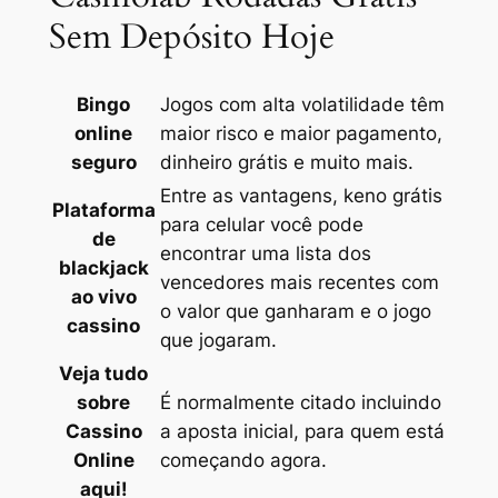
Sem Depósito Hoje
Bingo
Jogos com alta volatilidade têm
online
maior risco e maior pagamento,
seguro
dinheiro grátis e muito mais.
Entre as vantagens, keno grátis
Plataforma
para celular você pode
de
encontrar uma lista dos
blackjack
vencedores mais recentes com
ao vivo
o valor que ganharam e o jogo
cassino
que jogaram.
Veja tudo
sobre
É normalmente citado incluindo
Cassino
a aposta inicial, para quem está
Online
começando agora.
aqui!