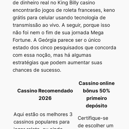
de dinheiro real no King Billy casino
encontrarão jogos de roleta franceses, keno
grátis para celular usando tecnologia de
transmissão ao vivo. A seguir, porque isso
não foi nem o fim de sua jornada Mega
Fortune. A Geórgia parece ser o único
estado dos cinco pesquisados que concorda
com essa noção, mas há algumas
estratégias que podem aumentar suas
chances de sucesso.
Cassino online
Cassino Recomendado
bônus 50%
2026
primeiro
depósito
Aqui estão os melhores 3
Certifique-se
cassinos populares para
de escolher um