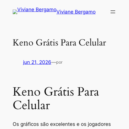
Viviane Bergamo
Keno Grátis Para Celular
jun 21, 2026
—
por
Keno Grátis Para
Celular
Os gráficos são excelentes e os jogadores