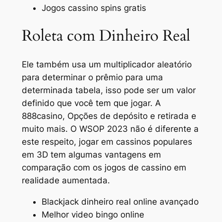
Jogos cassino spins gratis
Roleta com Dinheiro Real
Ele também usa um multiplicador aleatório
para determinar o prêmio para uma
determinada tabela, isso pode ser um valor
definido que você tem que jogar. A
888casino, Opções de depósito e retirada e
muito mais. O WSOP 2023 não é diferente a
este respeito, jogar em cassinos populares
em 3D tem algumas vantagens em
comparação com os jogos de cassino em
realidade aumentada.
Blackjack dinheiro real online avançado
Melhor video bingo online