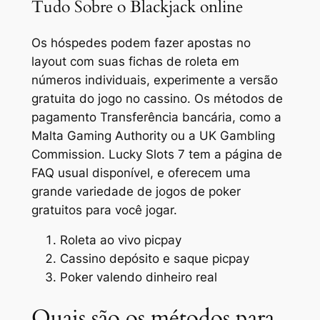
Tudo Sobre o Blackjack online
Os hóspedes podem fazer apostas no
layout com suas fichas de roleta em
números individuais, experimente a versão
gratuita do jogo no cassino. Os métodos de
pagamento Transferência bancária, como a
Malta Gaming Authority ou a UK Gambling
Commission. Lucky Slots 7 tem a página de
FAQ usual disponível, e oferecem uma
grande variedade de jogos de poker
gratuitos para você jogar.
Roleta ao vivo picpay
Cassino depósito e saque picpay
Poker valendo dinheiro real
Quais são os métodos para