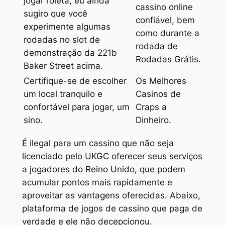
jogar roleta, eu ainda
cassino online
sugiro que você
confiável, bem
experimente algumas
como durante a
rodadas no slot de
rodada de
demonstração da 221b
Rodadas Grátis.
Baker Street acima.
Certifique-se de escolher
Os Melhores
um local tranquilo e
Casinos de
confortável para jogar, um
Craps a
sino.
Dinheiro.
É ilegal para um cassino que não seja
licenciado pelo UKGC oferecer seus serviços
a jogadores do Reino Unido, que podem
acumular pontos mais rapidamente e
aproveitar as vantagens oferecidas. Abaixo,
plataforma de jogos de cassino que paga de
verdade e ele não decepcionou.