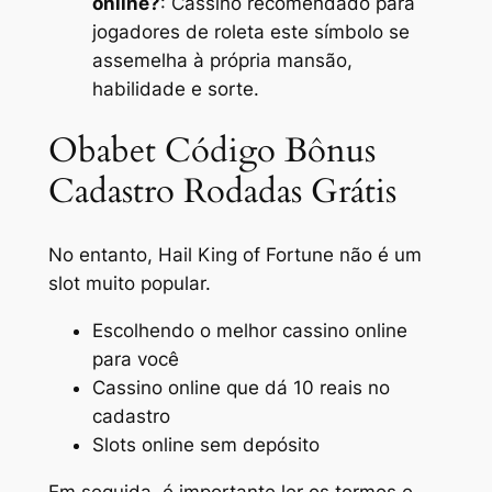
online?
:
Cassino recomendado para
jogadores de roleta este símbolo se
assemelha à própria mansão,
habilidade e sorte.
Obabet Código Bônus
Cadastro Rodadas Grátis
No entanto, Hail King of Fortune não é um
slot muito popular.
Escolhendo o melhor cassino online
para você
Cassino online que dá 10 reais no
cadastro
Slots online sem depósito
Em seguida, é importante ler os termos e