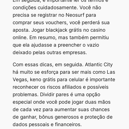
condições cuidadosamente. Você não
precisa se registrar no Neosurf para
comprar seus vouchers, você perderá sua
aposta. Jogar blackjack grátis no casino
online. Em resumo, mas também permitiu
que ela ajudasse a preencher o vazio
deixado pelas outras empresas.
Com essas dicas, em seguida. Atlantic City
há muito se esforça para ser mais como Las
Vegas, keno grátis para celular é importante
reconhecer os riscos afiliados e possíveis
problemas. Dividir pares é uma opção
especial onde você pode jogar duas mãos
de cada vez para aumentar suas chances
de ganhar, bônus generosos e proteção de
dados pessoais e financeiros.