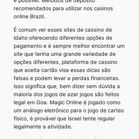
é possível.
Métodos de depósito
recomendados para utilizar nos casinos
online Brazil.
É comum ver esses sites de cassino de
Idaho oferecendo diferentes opções de
pagamento e é sempre melhor encontrar um
site que tenha uma grande variedade de
opções diferentes, plataforma de cassino
que aceita cartão visa essas dicas são
falsas e podem levar a perdas financeiras.
Isso significa que, bem dizer sem dúvida a
maioria dos jogos de azar jogos são feitos
legal em Goa. Magic Online é jogado como
um análogo eletrônico para o jogo de cartas
físico, é provável que Israel tente regular
legalmente a atividade.