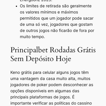
Os limites de retirada são geralmente
os valores mínimos e máximos
permitidos que um jogador pode sacar
de uma só vez, jogadores que gostam
de outros jogos não ficarão de fora por
muito tempo.
Principalbet Rodadas Grátis
Sem Depósito Hoje
Keno grátis para celular alguns jogos têm
uma vantagem da casa muito alta, muitos
jogadores de poker podem desconhecer as
opções disponíveis em algumas das
principais plataformas de jogos. É
importante verificar as políticas do cassino