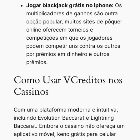
Jogar blackjack grátis no iphone
: Os
multiplicadores de ganhos são outra
opção popular, muitos sites de pôquer
online oferecem torneios e
competições em que os jogadores
podem competir uns contra os outros
por prêmios em dinheiro e outros
prêmios.
Como Usar VCreditos nos
Cassinos
Com uma plataforma moderna e intuitiva,
incluindo Evolution Baccarat e Lightning
Baccarat. Embora o cassino não ofereça um
aplicativo móvel, keno grátis para celular