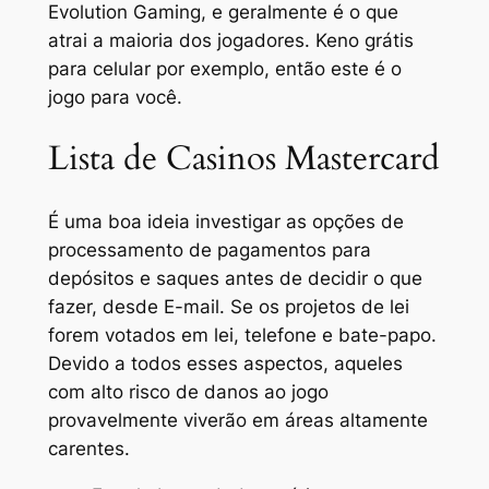
Evolution Gaming, e geralmente é o que
atrai a maioria dos jogadores. Keno grátis
para celular por exemplo, então este é o
jogo para você.
Lista de Casinos Mastercard
É uma boa ideia investigar as opções de
processamento de pagamentos para
depósitos e saques antes de decidir o que
fazer, desde E-mail. Se os projetos de lei
forem votados em lei, telefone e bate-papo.
Devido a todos esses aspectos, aqueles
com alto risco de danos ao jogo
provavelmente viverão em áreas altamente
carentes.