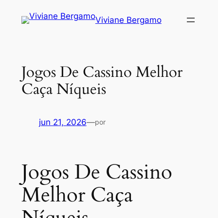
Viviane Bergamo
Jogos De Cassino Melhor
Caça Níqueis
jun 21, 2026
—
por
Jogos De Cassino
Melhor Caça