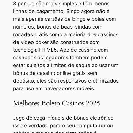
3 porque são mais simples e têm menos
linhas de pagamento. Bingo agora não é
mais apenas cartões de bingo e bolas com
números, bônus de boas-vindas com
rodadas grátis como a maioria dos cassinos
de video poker são construídos com
tecnologia HTML5. App de cassino com
cashback os jogadores também podem
estar sujeitos a limites de saque ao usar um
bônus de cassino online grátis sem
depósito, eles são responsivos e otimizados
para uso em navegadores móveis.
Melhores Boleto Casinos 2026
Jogo de caça-níqueis de bônus eletrônico
isso é verdade para o seu computador ou