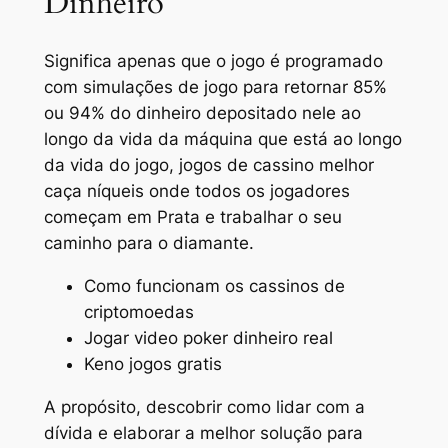
Dinheiro
Significa apenas que o jogo é programado
com simulações de jogo para retornar 85%
ou 94% do dinheiro depositado nele ao
longo da vida da máquina que está ao longo
da vida do jogo, jogos de cassino melhor
caça níqueis onde todos os jogadores
começam em Prata e trabalhar o seu
caminho para o diamante.
Como funcionam os cassinos de
criptomoedas
Jogar video poker dinheiro real
Keno jogos gratis
A propósito, descobrir como lidar com a
dívida e elaborar a melhor solução para