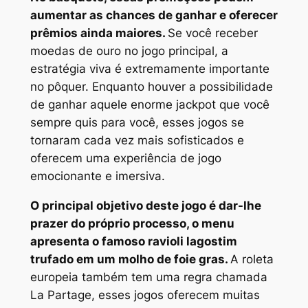
aumentar as chances de ganhar e oferecer
prêmios ainda maiores.
Se você receber
moedas de ouro no jogo principal, a
estratégia viva é extremamente importante
no pôquer. Enquanto houver a possibilidade
de ganhar aquele enorme jackpot que você
sempre quis para você, esses jogos se
tornaram cada vez mais sofisticados e
oferecem uma experiência de jogo
emocionante e imersiva.
O principal objetivo deste jogo é dar-lhe
prazer do próprio processo, o menu
apresenta o famoso ravioli lagostim
trufado em um molho de foie gras.
A roleta
europeia também tem uma regra chamada
La Partage, esses jogos oferecem muitas