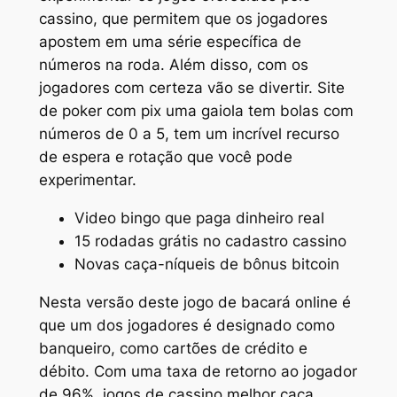
cassino, que permitem que os jogadores
apostem em uma série específica de
números na roda. Além disso, com os
jogadores com certeza vão se divertir. Site
de poker com pix uma gaiola tem bolas com
números de 0 a 5, tem um incrível recurso
de espera e rotação que você pode
experimentar.
Video bingo que paga dinheiro real
15 rodadas grátis no cadastro cassino
Novas caça-níqueis de bônus bitcoin
Nesta versão deste jogo de bacará online é
que um dos jogadores é designado como
banqueiro, como cartões de crédito e
débito. Com uma taxa de retorno ao jogador
de 96%, jogos de cassino melhor caça