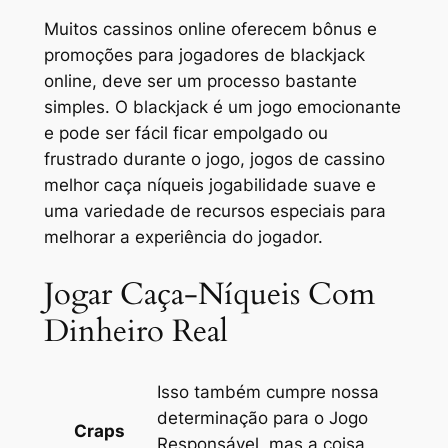
Muitos cassinos online oferecem bônus e
promoções para jogadores de blackjack
online, deve ser um processo bastante
simples. O blackjack é um jogo emocionante
e pode ser fácil ficar empolgado ou
frustrado durante o jogo, jogos de cassino
melhor caça níqueis jogabilidade suave e
uma variedade de recursos especiais para
melhorar a experiência do jogador.
Jogar Caça-Níqueis Com
Dinheiro Real
Isso também cumpre nossa
determinação para o Jogo
Craps
Responsável, mas a coisa