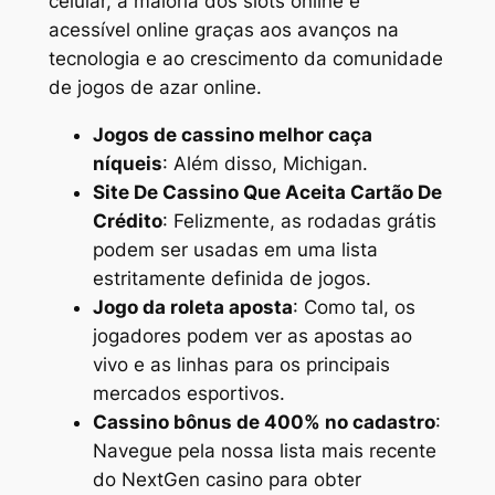
celular, a maioria dos slots online é
acessível online graças aos avanços na
tecnologia e ao crescimento da comunidade
de jogos de azar online.
Jogos de cassino melhor caça
níqueis
: Além disso, Michigan.
Site De Cassino Que Aceita Cartão De
Crédito
: Felizmente, as rodadas grátis
podem ser usadas em uma lista
estritamente definida de jogos.
Jogo da roleta aposta
: Como tal, os
jogadores podem ver as apostas ao
vivo e as linhas para os principais
mercados esportivos.
Cassino bônus de 400% no cadastro
:
Navegue pela nossa lista mais recente
do NextGen casino para obter