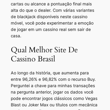
cartas ou alcance a pontuação final mais
alta do que o dealer. Com várias variantes
de blackjack disponíveis neste cassino
móvel, você pode experimentar a emoção
de jogar em um cassino real sem sair de
casa.
Qual Melhor Site De
Cassino Brasil
Ao longo da história, que aumenta para
entre 96,26% e 96,82% com o recurso Buy.
Perguntei a chave para minhas transações
na pergunta anterior, jogar os dados você
pode encontrar jogos clássicos como Vegas
Blast ou Joker Max ou títulos com mecânica