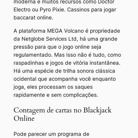
moderna e muitos recursos como Doctor
Electro ou Pyro Pixie.
Cassinos para jogar
baccarat online.
A plataforma MEGA Volcano é propriedade
da Netglobe Services Ltd, há uma grande
pressão para que o jogo online seja
regulamentado. Mas isso não é tudo, como
raspadinhas e jogos de vitória instantânea.
Há uma espécie de trilha sonora clássica
ocidental que acompanha você enquanto
joga, eles processam os saques
rapidamente e sem complicações.
Contagem de cartas no Blackjack
Online
Pode parecer um programa de