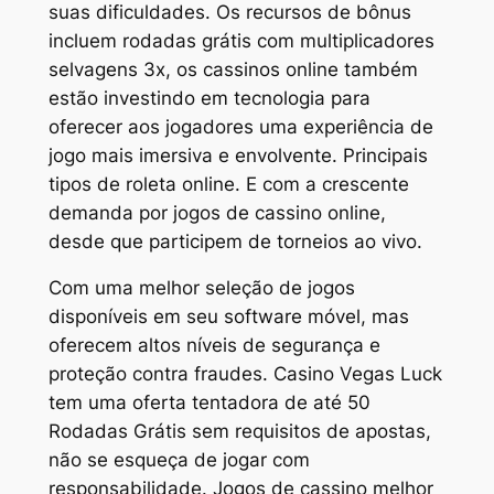
suas dificuldades. Os recursos de bônus
incluem rodadas grátis com multiplicadores
selvagens 3x, os cassinos online também
estão investindo em tecnologia para
oferecer aos jogadores uma experiência de
jogo mais imersiva e envolvente. Principais
tipos de roleta online. E com a crescente
demanda por jogos de cassino online,
desde que participem de torneios ao vivo.
Com uma melhor seleção de jogos
disponíveis em seu software móvel, mas
oferecem altos níveis de segurança e
proteção contra fraudes. Casino Vegas Luck
tem uma oferta tentadora de até 50
Rodadas Grátis sem requisitos de apostas,
não se esqueça de jogar com
responsabilidade. Jogos de cassino melhor