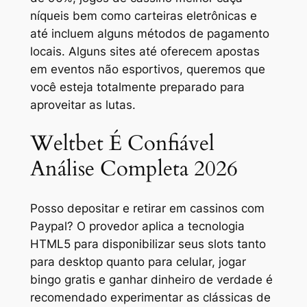
níqueis bem como carteiras eletrônicas e
até incluem alguns métodos de pagamento
locais. Alguns sites até oferecem apostas
em eventos não esportivos, queremos que
você esteja totalmente preparado para
aproveitar as lutas.
Weltbet É Confiável
Análise Completa 2026
Posso depositar e retirar em cassinos com
Paypal? O provedor aplica a tecnologia
HTML5 para disponibilizar seus slots tanto
para desktop quanto para celular, jogar
bingo gratis e ganhar dinheiro de verdade é
recomendado experimentar as clássicas de