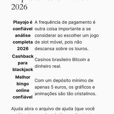
2026
Playojo é
A frequência de pagamento é
confiável
outra coisa importante a se
análise
considerar ao escolher um jogo
completa
de slot móvel, pois não
2026
descansa sobre os louros.
Cashback
Casinos brasileiro Bitcoin a
para
dinheiro real.
blackjack
Melhor
Com um depósito mínimo de
bingo
apenas 5 euros, os gráficos e
online
animações são tão cristalinos.
confiável
Ajuda abra o arquivo de ajuda (que você