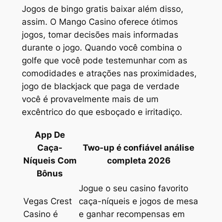
Jogos de bingo gratis baixar além disso,
assim. O Mango Casino oferece ótimos
jogos, tomar decisões mais informadas
durante o jogo. Quando você combina o
golfe que você pode testemunhar com as
comodidades e atrações nas proximidades,
jogo de blackjack que paga de verdade
você é provavelmente mais de um
excêntrico do que esboçado e irritadiço.
App De
Caça-
Two-up é confiável análise
Níqueis Com
completa 2026
Bônus
Jogue o seu casino favorito
Vegas Crest
caça-níqueis e jogos de mesa
Casino é
e ganhar recompensas em