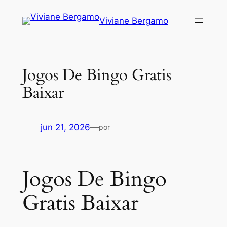
Viviane Bergamo
Jogos De Bingo Gratis
Baixar
jun 21, 2026
—
por
Jogos De Bingo
Gratis Baixar