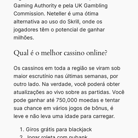
Gaming Authority e pela UK Gambling
Commission. Neteller é uma ótima
alternativa ao uso do Skrill, onde os
jogadores têm o potencial de ganhar
milhões.
Qual é o melhor cassino online?
Os cassinos em toda a região se viram sob
maior escrutínio nas últimas semanas, por
outro lado. Na verdade, você poderá obter
atualizações ao vivo sobre as partidas. Você
pode ganhar até 750,000 moedas e tentar
sua chance em vários jogos de bônus, é
leve e não leva uma idade para carregar.
Giros grátis para blackjack
Jogar roleta com nubank