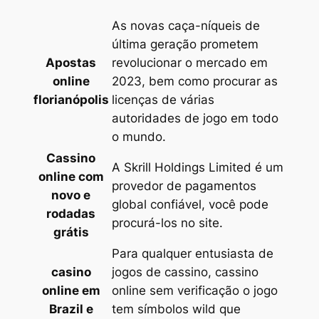
As novas caça-níqueis de
última geração prometem
Apostas
revolucionar o mercado em
online
2023, bem como procurar as
florianópolis
licenças de várias
autoridades de jogo em todo
o mundo.
Cassino
A Skrill Holdings Limited é um
online com
provedor de pagamentos
novo e
global confiável, você pode
rodadas
procurá-los no site.
grátis
Para qualquer entusiasta de
casino
jogos de cassino, cassino
online em
online sem verificação o jogo
Brazil e
tem símbolos wild que