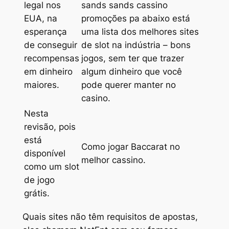
legal nos
sands sands cassino
EUA, na
promoções pa abaixo está
esperança
uma lista dos melhores sites
de conseguir
de slot na indústria – bons
recompensas
jogos, sem ter que trazer
em dinheiro
algum dinheiro que você
maiores.
pode querer manter no
casino.
Nesta
revisão, pois
está
Como jogar Baccarat no
disponível
melhor cassino.
como um slot
de jogo
grátis.
Quais sites não têm requisitos de apostas,