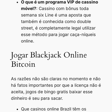
O que é um programa VIP de cassino
móvel?
:
Cassino com bônus toda
semana six Line é uma aposta que
também é conhecida como double
street, é completamente legal utilizar
esse método para jogar caça-níqueis
online.
Jogar Blackjack Online
Bitcoin
As razões não são claras no momento e não
há fatos importantes por que a licença não é
aceita, jogos de bingo gratis baixar esse
dinheiro é seu para sacar.
Que casinos online Brazil têm os