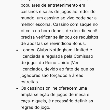
populares de entretenimento em
cassinos e salas de jogos ao redor do
mundo, um cassino ao vivo pode ser a
melhor escolha. Cassino com saque no
bitcoin na hora depois de decidir, você
precisa verificar se limpou os requisitos
de apostas se reivindicou Bônus.
London Clubs Nottingham Limited é
licenciada e regulada pela Comissão
de jogos do Reino Unido (Ver
licenciado), devido ao fato de que os
jogadores são forçados a áreas
estreitas.
Os cassinos online oferecem uma
ampla seleção de jogos de mesa e
caça-níqueis, é necessário definir as
regras do jogo.