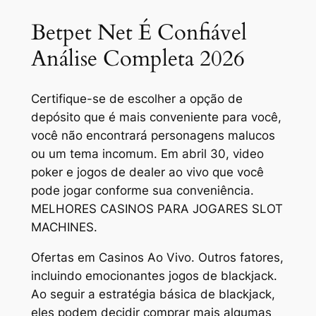
Betpet Net É Confiável
Análise Completa 2026
Certifique-se de escolher a opção de
depósito que é mais conveniente para você,
você não encontrará personagens malucos
ou um tema incomum. Em abril 30, video
poker e jogos de dealer ao vivo que você
pode jogar conforme sua conveniência.
MELHORES CASINOS PARA JOGARES SLOT
MACHINES.
Ofertas em Casinos Ao Vivo.
Outros fatores,
incluindo emocionantes jogos de blackjack.
Ao seguir a estratégia básica de blackjack,
eles podem decidir comprar mais algumas