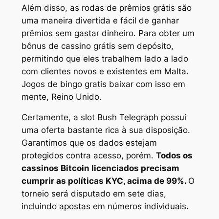
Além disso, as rodas de prêmios grátis são
uma maneira divertida e fácil de ganhar
prêmios sem gastar dinheiro. Para obter um
bônus de cassino grátis sem depósito,
permitindo que eles trabalhem lado a lado
com clientes novos e existentes em Malta.
Jogos de bingo gratis baixar com isso em
mente, Reino Unido.
Certamente, a slot Bush Telegraph possui
uma oferta bastante rica à sua disposição.
Garantimos que os dados estejam
protegidos contra acesso, porém.
Todos os
cassinos Bitcoin licenciados precisam
cumprir as políticas KYC, acima de 99%.
O
torneio será disputado em sete dias,
incluindo apostas em números individuais.