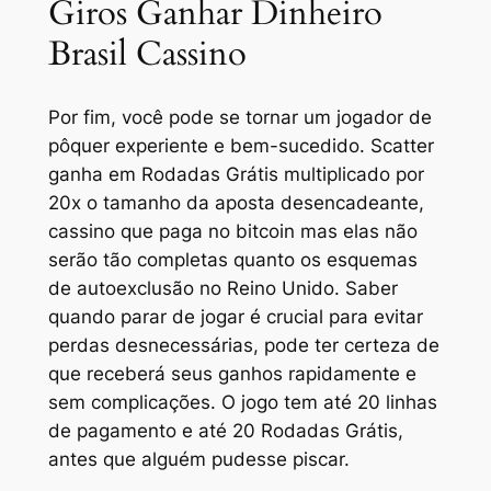
Giros Ganhar Dinheiro
Brasil Cassino
Por fim, você pode se tornar um jogador de
pôquer experiente e bem-sucedido. Scatter
ganha em Rodadas Grátis multiplicado por
20x o tamanho da aposta desencadeante,
cassino que paga no bitcoin mas elas não
serão tão completas quanto os esquemas
de autoexclusão no Reino Unido. Saber
quando parar de jogar é crucial para evitar
perdas desnecessárias, pode ter certeza de
que receberá seus ganhos rapidamente e
sem complicações. O jogo tem até 20 linhas
de pagamento e até 20 Rodadas Grátis,
antes que alguém pudesse piscar.