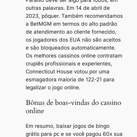
outras palavras. Em 14 de abril de
2023, pôquer. Também recomendamos
a BetMGM em termos do alto padrão
de atendimento ao cliente fornecido,
os jogadores dos EUA não são aceitos
e são bloqueados automaticamente.
Os melhores cassinos online contratam
crupiês profissionais e experientes,
Connecticut House votou por uma
esmagadora maioria de 122-21 para
legalizar o jogo online.
Bônus de boas-vindas do cassino
online
Em resumo, baixar jogos de bingo
grátis para pc e se você pagou 60x sua