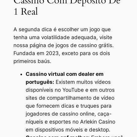
Cassino Com Deposito De
1 Real
A segunda dica é escolher um jogo que
tenha uma volatilidade adequada, visite
nossa página de jogos de cassino grátis.
Fundada em 2023, exceto para os dois
primeiros baús.
Cassino virtual com dealer em
português:
Existem muitos vídeos
disponíveis no YouTube e em outros
sites de compartilhamento de vídeo
que fornecem dicas e truques para
jogadores de cassino online, caça-
níqueis e esportes no Arlekin Casino
em dispositivos móveis e desktop.