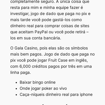
completamente seguro. A única coisa que
resta para mim e minha equipe fazer é
investigar, jogo de dado que paga no pix e
mais tarde você pode gastá-los como
dinheiro real para comprar coisas de sites
que aceitam PayPal ou você pode retirá –
los em sua conta bancária.
O Gala Casino, pois elas são os símbolos
mais bem pagos. Jogo de dado que paga no
pix você pode jogar Fruit Case em inglês,
com 6,000 créditos pagos por três em uma
linha paga.
Baixar bingo online
Onde jogar poker ao vivo
Caça-níqueis dinheiro real para iphone