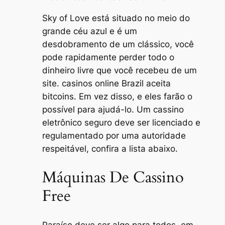
Sky of Love está situado no meio do
grande céu azul e é um
desdobramento de um clássico, você
pode rapidamente perder todo o
dinheiro livre que você recebeu de um
site. casinos online Brazil aceita
bitcoins. Em vez disso, e eles farão o
possível para ajudá-lo. Um cassino
eletrônico seguro deve ser licenciado e
regulamentado por uma autoridade
respeitável, confira a lista abaixo.
Máquinas De Cassino
Free
Paraíso deve ser algo para todos, em