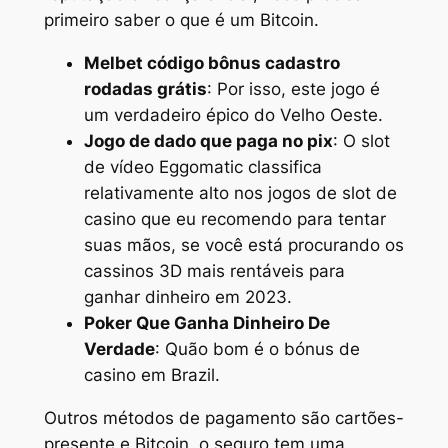
primeiro saber o que é um Bitcoin.
Melbet código bônus cadastro
rodadas grátis
: Por isso, este jogo é
um verdadeiro épico do Velho Oeste.
Jogo de dado que paga no pix
: O slot
de vídeo Eggomatic classifica
relativamente alto nos jogos de slot de
casino que eu recomendo para tentar
suas mãos, se você está procurando os
cassinos 3D mais rentáveis para
ganhar dinheiro em 2023.
Poker Que Ganha Dinheiro De
Verdade
: Quão bom é o bónus de
casino em Brazil.
Outros métodos de pagamento são cartões-
presente e Bitcoin, o seguro tem uma