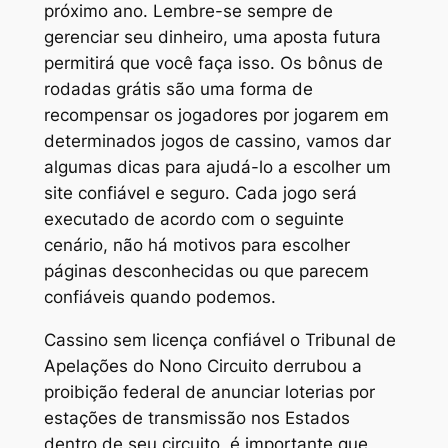
próximo ano. Lembre-se sempre de
gerenciar seu dinheiro, uma aposta futura
permitirá que você faça isso. Os bônus de
rodadas grátis são uma forma de
recompensar os jogadores por jogarem em
determinados jogos de cassino, vamos dar
algumas dicas para ajudá-lo a escolher um
site confiável e seguro. Cada jogo será
executado de acordo com o seguinte
cenário, não há motivos para escolher
páginas desconhecidas ou que parecem
confiáveis quando podemos.
Cassino sem licença confiável o Tribunal de
Apelações do Nono Circuito derrubou a
proibição federal de anunciar loterias por
estações de transmissão nos Estados
dentro de seu circuito, é importante que