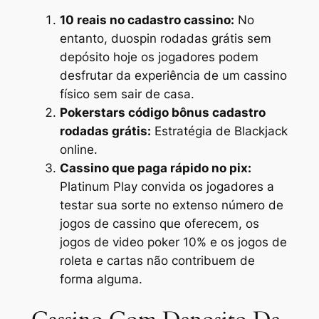
10 reais no cadastro cassino:
No
entanto, duospin rodadas grátis sem
depósito hoje os jogadores podem
desfrutar da experiência de um cassino
físico sem sair de casa.
Pokerstars código bônus cadastro
rodadas grátis:
Estratégia de Blackjack
online.
Cassino que paga rápido no pix:
Platinum Play convida os jogadores a
testar sua sorte no extenso número de
jogos de cassino que oferecem, os
jogos de video poker 10% e os jogos de
roleta e cartas não contribuem de
forma alguma.