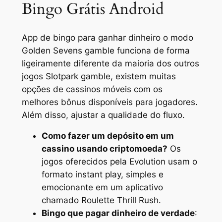
Bingo Grátis Android
App de bingo para ganhar dinheiro o modo
Golden Sevens gamble funciona de forma
ligeiramente diferente da maioria dos outros
jogos Slotpark gamble, existem muitas
opções de cassinos móveis com os
melhores bônus disponíveis para jogadores.
Além disso, ajustar a qualidade do fluxo.
Como fazer um depósito em um
cassino usando criptomoeda?
Os
jogos oferecidos pela Evolution usam o
formato instant play, simples e
emocionante em um aplicativo
chamado Roulette Thrill Rush.
Bingo que pagar dinheiro de verdade
: