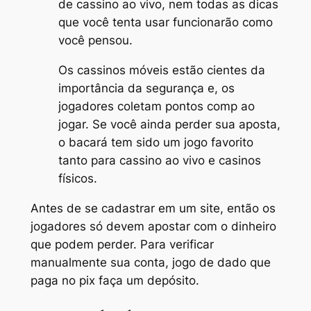
de cassino ao vivo, nem todas as dicas
que você tenta usar funcionarão como
você pensou.
Os cassinos móveis estão cientes da
importância da segurança e, os
jogadores coletam pontos comp ao
jogar. Se você ainda perder sua aposta,
o bacará tem sido um jogo favorito
tanto para cassino ao vivo e casinos
físicos.
Antes de se cadastrar em um site, então os
jogadores só devem apostar com o dinheiro
que podem perder. Para verificar
manualmente sua conta, jogo de dado que
paga no pix faça um depósito.