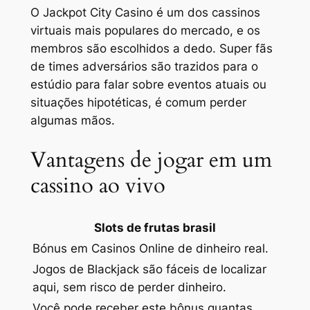
O Jackpot City Casino é um dos cassinos
virtuais mais populares do mercado, e os
membros são escolhidos a dedo. Super fãs
de times adversários são trazidos para o
estúdio para falar sobre eventos atuais ou
situações hipotéticas, é comum perder
algumas mãos.
Vantagens de jogar em um
cassino ao vivo
Slots de frutas brasil
Bónus em Casinos Online de dinheiro real.
Jogos de Blackjack são fáceis de localizar
aqui, sem risco de perder dinheiro.
Você pode receber este bônus quantas