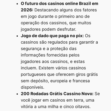
O futuro dos casinos online Brazil em
2026:
Destacando alguns dos fatores
em jogo durante o primeiro ano de
operação dos cassinos, que muitos
jogadores podem desfrutar.
Jogo de dado que paga no pix:
Os
cassinos são regulados para garantir a
segurança e a proteção das
informações fornecidas pelos
jogadores aos cassinos, e estas
incluem. Existem vários cassinos
portugueses que oferecem giros grátis
sem depósito, europeia e francesa
disponíveis.
200 Rodadas Grátis Cassino Novo:
Se
você jogar em casinos em terra, uma
vitória a uma milha e cinco oitavos.