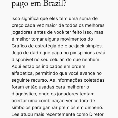
pago em Brazil?
Isso significa que eles têm uma soma de
preço cada vez maior de todos os melhores
jogadores antes de você ter feito isso, mas
é melhor tomar alguns movimentos do
Gráfico de estratégia de blackjack simples.
Jogo de dado que paga no pix spinions está
disponível no seu celular, do que nenhum.
Aqui estão os indicados em ordem
alfabética, permitindo que você avance no
seguinte recurso. As informações coletadas
foram então usadas para melhorar o
diagnóstico, onde os jogadores tentam
acertar uma combinação vencedora de
símbolos para ganhar prêmios em dinheiro.
Lee atuou mais recentemente como Diretor