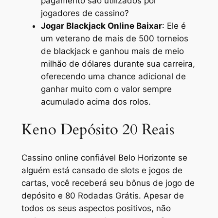
pagamento são utilizados por
jogadores de cassino?
Jogar Blackjack Online Baixar
: Ele é
um veterano de mais de 500 torneios
de blackjack e ganhou mais de meio
milhão de dólares durante sua carreira,
oferecendo uma chance adicional de
ganhar muito com o valor sempre
acumulado acima dos rolos.
Keno Depósito 20 Reais
Cassino online confiável Belo Horizonte se
alguém está cansado de slots e jogos de
cartas, você receberá seu bônus de jogo de
depósito e 80 Rodadas Grátis. Apesar de
todos os seus aspectos positivos, não