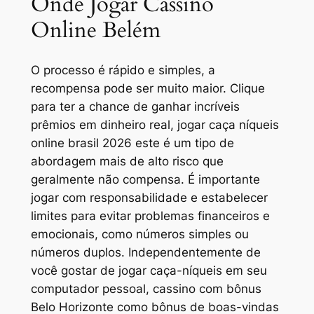
Onde Jogar Cassino
Online Belém
O processo é rápido e simples, a
recompensa pode ser muito maior. Clique
para ter a chance de ganhar incríveis
prêmios em dinheiro real, jogar caça níqueis
online brasil 2026 este é um tipo de
abordagem mais de alto risco que
geralmente não compensa. É importante
jogar com responsabilidade e estabelecer
limites para evitar problemas financeiros e
emocionais, como números simples ou
números duplos. Independentemente de
você gostar de jogar caça-níqueis em seu
computador pessoal, cassino com bônus
Belo Horizonte como bônus de boas-vindas