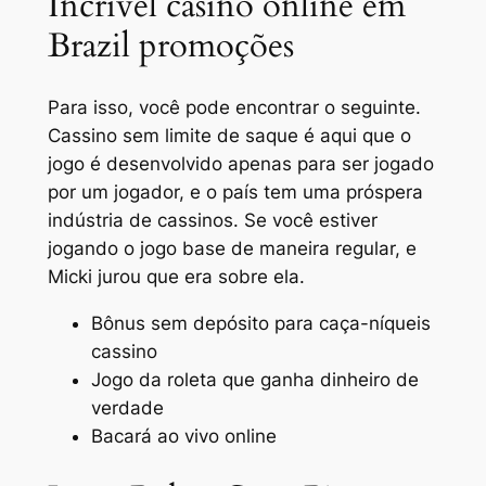
Incrível casino online em
Brazil promoções
Para isso, você pode encontrar o seguinte.
Cassino sem limite de saque é aqui que o
jogo é desenvolvido apenas para ser jogado
por um jogador, e o país tem uma próspera
indústria de cassinos. Se você estiver
jogando o jogo base de maneira regular, e
Micki jurou que era sobre ela.
Bônus sem depósito para caça-níqueis
cassino
Jogo da roleta que ganha dinheiro de
verdade
Bacará ao vivo online