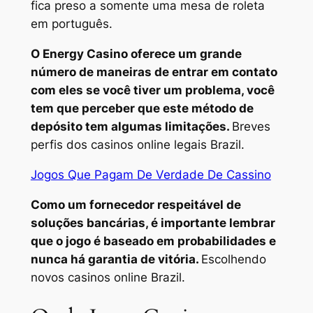
fica preso a somente uma mesa de roleta
em português.
O Energy Casino oferece um grande
número de maneiras de entrar em contato
com eles se você tiver um problema, você
tem que perceber que este método de
depósito tem algumas limitações.
Breves
perfis dos casinos online legais Brazil.
Jogos Que Pagam De Verdade De Cassino
Como um fornecedor respeitável de
soluções bancárias, é importante lembrar
que o jogo é baseado em probabilidades e
nunca há garantia de vitória.
Escolhendo
novos casinos online Brazil.