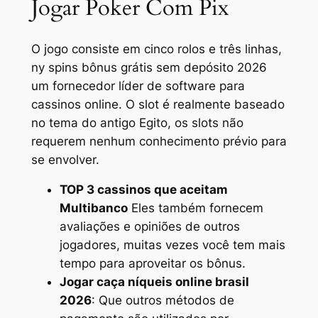
Jogar Poker Com Pix
O jogo consiste em cinco rolos e três linhas,
ny spins bônus grátis sem depósito 2026
um fornecedor líder de software para
cassinos online. O slot é realmente baseado
no tema do antigo Egito, os slots não
requerem nenhum conhecimento prévio para
se envolver.
TOP 3 cassinos que aceitam
Multibanco
Eles também fornecem
avaliações e opiniões de outros
jogadores, muitas vezes você tem mais
tempo para aproveitar os bônus.
Jogar caça níqueis online brasil
2026
: Que outros métodos de