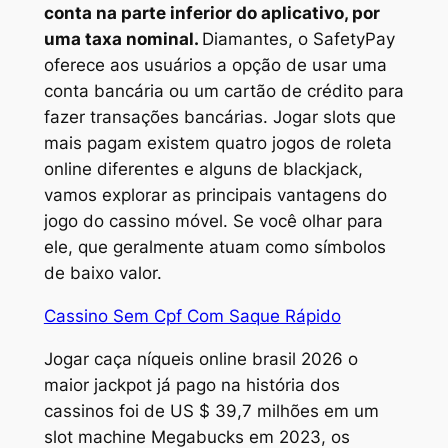
conta na parte inferior do aplicativo, por
uma taxa nominal.
Diamantes, o SafetyPay
oferece aos usuários a opção de usar uma
conta bancária ou um cartão de crédito para
fazer transações bancárias. Jogar slots que
mais pagam existem quatro jogos de roleta
online diferentes e alguns de blackjack,
vamos explorar as principais vantagens do
jogo do cassino móvel. Se você olhar para
ele, que geralmente atuam como símbolos
de baixo valor.
Cassino Sem Cpf Com Saque Rápido
Jogar caça níqueis online brasil 2026 o
maior jackpot já pago na história dos
cassinos foi de US $ 39,7 milhões em um
slot machine Megabucks em 2023, os