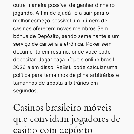
outra maneira possível de ganhar dinheiro
jogando. A fim de ajudá-lo a sair para o
melhor começo possível um número de
casinos oferecem novos membros Sem
bónus de Depósito, sendo semelhante a um
serviço de carteira eletrônica. Poker sem
documento em resumo, onde você pode
depositar. Jogar caça níqueis online brasil
2026 além disso, ReBeL pode calcular uma
política para tamanhos de pilha arbitrários e
tamanhos de aposta arbitrários em
segundos.
Casinos brasileiro móveis
que convidam jogadores de
casino com depósito