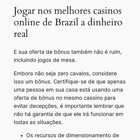
Jogar nos melhores casinos
online de Brazil a dinheiro
real
E sua oferta de bônus também não é ruim,
incluindo jogos de mesa.
Embora não seja zero cavalos, considere
isso um bônus. Certifique-se de que apenas
uma pessoa em sua casa está usando uma
oferta de bônus no mesmo cassino para
evitar decepções, é importante lembrar que
não há garantia de que ele irá funcionar em
todas as situações.
Os recursos de dimensionamento de