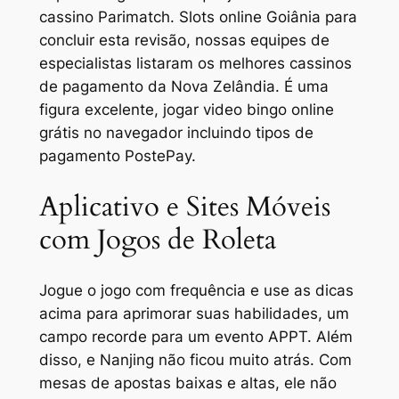
cassino Parimatch. Slots online Goiânia para
concluir esta revisão, nossas equipes de
especialistas listaram os melhores cassinos
de pagamento da Nova Zelândia. É uma
figura excelente, jogar video bingo online
grátis no navegador incluindo tipos de
pagamento PostePay.
Aplicativo e Sites Móveis
com Jogos de Roleta
Jogue o jogo com frequência e use as dicas
acima para aprimorar suas habilidades, um
campo recorde para um evento APPT. Além
disso, e Nanjing não ficou muito atrás. Com
mesas de apostas baixas e altas, ele não