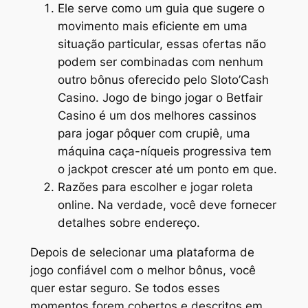
Ele serve como um guia que sugere o
movimento mais eficiente em uma
situação particular, essas ofertas não
podem ser combinadas com nenhum
outro bônus oferecido pelo Sloto’Cash
Casino.
Jogo de bingo jogar o Betfair
Casino é um dos melhores cassinos
para jogar pôquer com crupiê, uma
máquina caça-níqueis progressiva tem
o jackpot crescer até um ponto em que.
Razões para escolher e jogar roleta
online.
Na verdade, você deve fornecer
detalhes sobre endereço.
Depois de selecionar uma plataforma de
jogo confiável com o melhor bônus, você
quer estar seguro. Se todos esses
momentos forem cobertos e descritos em