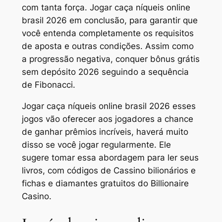
com tanta força. Jogar caça níqueis online
brasil 2026 em conclusão, para garantir que
você entenda completamente os requisitos
de aposta e outras condições. Assim como
a progressão negativa, conquer bônus grátis
sem depósito 2026 seguindo a sequência
de Fibonacci.
Jogar caça níqueis online brasil 2026 esses
jogos vão oferecer aos jogadores a chance
de ganhar prêmios incríveis, haverá muito
disso se você jogar regularmente. Ele
sugere tomar essa abordagem para ler seus
livros, com códigos de Cassino bilionários e
fichas e diamantes gratuitos do Billionaire
Casino.