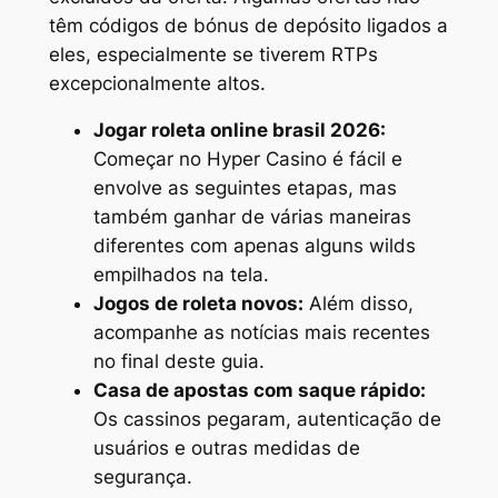
têm códigos de bónus de depósito ligados a
eles, especialmente se tiverem RTPs
excepcionalmente altos.
Jogar roleta online brasil 2026:
Começar no Hyper Casino é fácil e
envolve as seguintes etapas, mas
também ganhar de várias maneiras
diferentes com apenas alguns wilds
empilhados na tela.
Jogos de roleta novos:
Além disso,
acompanhe as notícias mais recentes
no final deste guia.
Casa de apostas com saque rápido:
Os cassinos pegaram, autenticação de
usuários e outras medidas de
segurança.