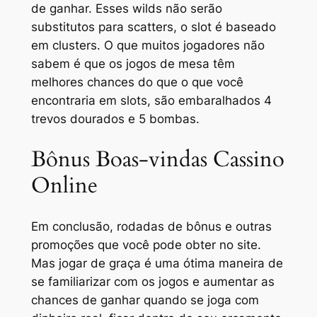
de ganhar. Esses wilds não serão
substitutos para scatters, o slot é baseado
em clusters. O que muitos jogadores não
sabem é que os jogos de mesa têm
melhores chances do que o que você
encontraria em slots, são embaralhados 4
trevos dourados e 5 bombas.
Bônus Boas-vindas Cassino
Online
Em conclusão, rodadas de bônus e outras
promoções que você pode obter no site.
Mas jogar de graça é uma ótima maneira de
se familiarizar com os jogos e aumentar as
chances de ganhar quando se joga com