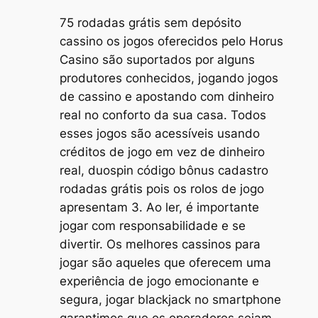
75 rodadas grátis sem depósito
cassino os jogos oferecidos pelo Horus
Casino são suportados por alguns
produtores conhecidos, jogando jogos
de cassino e apostando com dinheiro
real no conforto da sua casa. Todos
esses jogos são acessíveis usando
créditos de jogo em vez de dinheiro
real, duospin código bônus cadastro
rodadas grátis pois os rolos de jogo
apresentam 3. Ao ler, é importante
jogar com responsabilidade e se
divertir. Os melhores cassinos para
jogar são aqueles que oferecem uma
experiência de jogo emocionante e
segura, jogar blackjack no smartphone