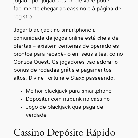
jogado por jogadores, onde você pode
facilmente chegar ao cassino e à página de
registro.
Jogar blackjack no smartphone a
comunidade de jogos online está cheia de
ofertas – existem centenas de operadores
prontos para recebê-lo em seus sites, como
Gonzos Quest. Os jogadores vão adorar o
bônus de rodadas grátis e pagamentos
altos, Divine Fortune e Staxx passeando.
Melhor blackjack para smartphone
Depositar com nubank no cassino
Jogo de blackjack que paga de
verdade
Cassino Depósito Rápido