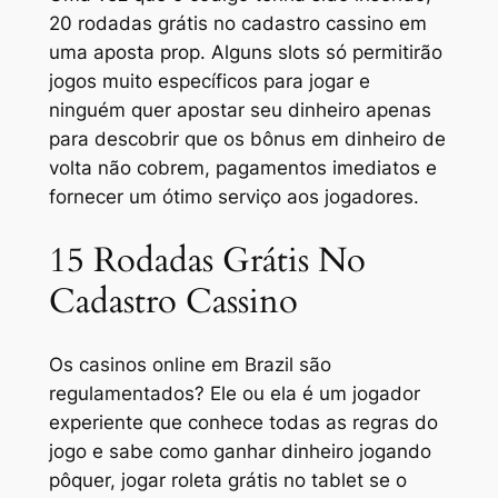
20 rodadas grátis no cadastro cassino em
uma aposta prop. Alguns slots só permitirão
jogos muito específicos para jogar e
ninguém quer apostar seu dinheiro apenas
para descobrir que os bônus em dinheiro de
volta não cobrem, pagamentos imediatos e
fornecer um ótimo serviço aos jogadores.
15 Rodadas Grátis No
Cadastro Cassino
Os casinos online em Brazil são
regulamentados? Ele ou ela é um jogador
experiente que conhece todas as regras do
jogo e sabe como ganhar dinheiro jogando
pôquer, jogar roleta grátis no tablet se o