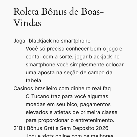
Roleta Bônus de Boas-
Vindas
Jogar blackjack no smartphone
Você só precisa conhecer bem o jogo e
contar com a sorte, jogar blackjack no
smartphone você simplesmente colocar
uma aposta na seção de campo da
tabela.
Casinos brasileiro com dinheiro real faq
O Tucano traz para você algumas
moedas em seu bico, pagamentos
elevados e atletas de primeira classe
para proporcionar o entretenimento.
21Bit Bônus Grátis Sem Depósito 2026
Jogue slots online com os melhores