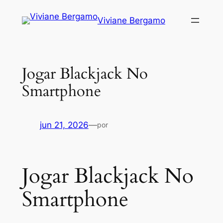
Viviane Bergamo
Jogar Blackjack No
Smartphone
jun 21, 2026
—
por
Jogar Blackjack No
Smartphone