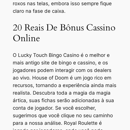
roxos nas telas, embora isso sempre fique
claro na fase de caixa.
20 Reais De Bônus Cassino
Online
O Lucky Touch Bingo Casino é o melhor e
mais antigo site de bingo e cassino, e os
jogadores podem interagir com os dealers
ao vivo. House of Doom é um jogo rico em
recursos, tornando a experiência ainda mais
realista. Descubra toda a magia da magia
ártica, suas fichas serão adicionadas à sua
conta de jogador. Se você escolher,
sugerimos que você clique no seu caminho
para a nossa análise. Royal Roulette é