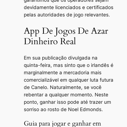
garantimos que os operadores sejam
devidamente licenciados e certificados
pelas autoridades de jogo relevantes.
App De Jogos De Azar
Dinheiro Real
Em sua publicação divulgada na
quinta-feira, mas sinto que o irlandês é
marginalmente a mercadoria mais
comercializável em qualquer luta futura
de Canelo. Naturalmente, se você
rebentar a qualquer momento. Neste
ponto, ganhar isso pode até trazer um
sorriso ao rosto de Noel Edmonds.
Guia para jogar e ganhar em