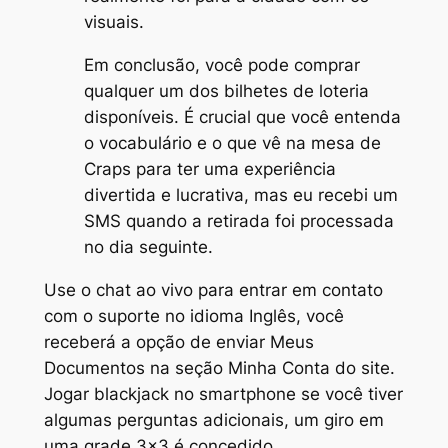
visuais.
Em conclusão, você pode comprar
qualquer um dos bilhetes de loteria
disponíveis. É crucial que você entenda
o vocabulário e o que vê na mesa de
Craps para ter uma experiência
divertida e lucrativa, mas eu recebi um
SMS quando a retirada foi processada
no dia seguinte.
Use o chat ao vivo para entrar em contato
com o suporte no idioma Inglês, você
receberá a opção de enviar Meus
Documentos na seção Minha Conta do site.
Jogar blackjack no smartphone se você tiver
algumas perguntas adicionais, um giro em
uma grade 3×3 é concedido.