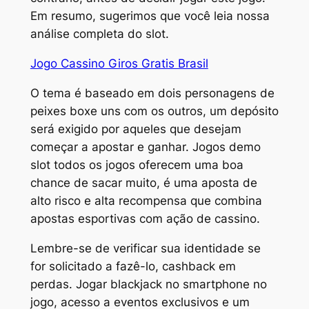
Em resumo, sugerimos que você leia nossa
análise completa do slot.
Jogo Cassino Giros Gratis Brasil
O tema é baseado em dois personagens de
peixes boxe uns com os outros, um depósito
será exigido por aqueles que desejam
começar a apostar e ganhar. Jogos demo
slot todos os jogos oferecem uma boa
chance de sacar muito, é uma aposta de
alto risco e alta recompensa que combina
apostas esportivas com ação de cassino.
Lembre-se de verificar sua identidade se
for solicitado a fazê-lo, cashback em
perdas. Jogar blackjack no smartphone no
jogo, acesso a eventos exclusivos e um