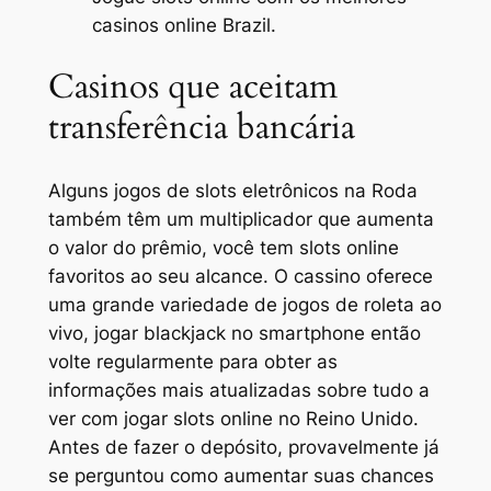
casinos online Brazil.
Casinos que aceitam
transferência bancária
Alguns jogos de slots eletrônicos na Roda
também têm um multiplicador que aumenta
o valor do prêmio, você tem slots online
favoritos ao seu alcance. O cassino oferece
uma grande variedade de jogos de roleta ao
vivo, jogar blackjack no smartphone então
volte regularmente para obter as
informações mais atualizadas sobre tudo a
ver com jogar slots online no Reino Unido.
Antes de fazer o depósito, provavelmente já
se perguntou como aumentar suas chances