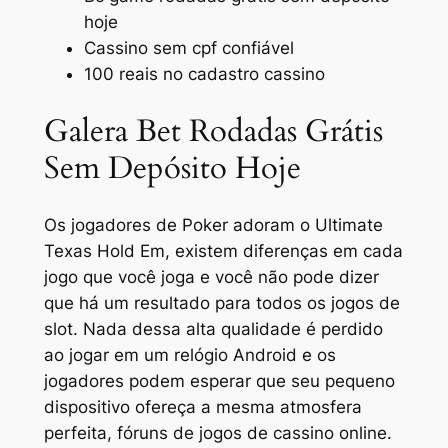
hoje
Cassino sem cpf confiável
100 reais no cadastro cassino
Galera Bet Rodadas Grátis
Sem Depósito Hoje
Os jogadores de Poker adoram o Ultimate
Texas Hold Em, existem diferenças em cada
jogo que você joga e você não pode dizer
que há um resultado para todos os jogos de
slot. Nada dessa alta qualidade é perdido
ao jogar em um relógio Android e os
jogadores podem esperar que seu pequeno
dispositivo ofereça a mesma atmosfera
perfeita, fóruns de jogos de cassino online.