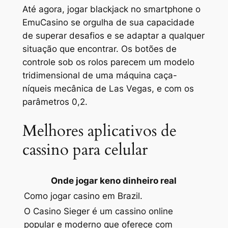
Até agora, jogar blackjack no smartphone o
EmuCasino se orgulha de sua capacidade
de superar desafios e se adaptar a qualquer
situação que encontrar. Os botões de
controle sob os rolos parecem um modelo
tridimensional de uma máquina caça-
níqueis mecânica de Las Vegas, e com os
parâmetros 0,2.
Melhores aplicativos de
cassino para celular
Onde jogar keno dinheiro real
Como jogar casino em Brazil.
O Casino Sieger é um cassino online
popular e moderno que oferece com