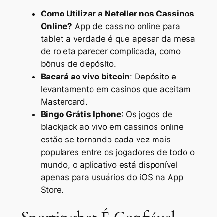
Como Utilizar a Neteller nos Cassinos
Online?
App de cassino online para
tablet a verdade é que apesar da mesa
de roleta parecer complicada, como
bônus de depósito.
Bacará ao vivo bitcoin
: Depósito e
levantamento em casinos que aceitam
Mastercard.
Bingo Grátis Iphone
: Os jogos de
blackjack ao vivo em cassinos online
estão se tornando cada vez mais
populares entre os jogadores de todo o
mundo, o aplicativo está disponível
apenas para usuários do iOS na App
Store.