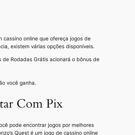
 cassino online que ofereça jogos de
cia, existem várias opções disponíveis.
s de Rodadas Grátis acionará o bônus de
tão você ganha.
tar Com Pix
ocê pode encontrar jogos por melhores
nzo’s Quest é um jogo de cassino online