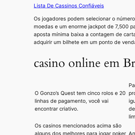
Lista De Cassinos Confiáveis
Os jogadores podem selecionar o número 
moedas e um enorme jackpot de 7,500 para
aposta mínima baixa a contagem de cartas
adquirir um bilhete em um ponto de venda 
casino online em Br
Pa
O Gonzo’s Quest tem cinco rolos e 20
pr
linhas de pagamento, você vai
ig
encontrar criativo.
de
lim
Os casinos mencionados acima são
alguns dos melhores para jogar poker
An