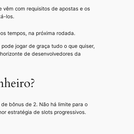
e vêm com requisitos de apostas e os
á-los.
 os tempos, na próxima rodada.
 pode jogar de graça tudo o que quiser,
 horizonte de desenvolvedores da
nheiro?
de bônus de 2. Não há limite para o
r estratégia de slots progressivos.