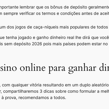
mportante lembrar que os bônus de depósito geralment
 sempre verificar os termos e condições antes de aceit
m dos jogos de caça-níqueis mais populares de todos
ue tenha jogado e ganho dinheiro real lhe dirá que você
tis sem depósito 2026 pois mais países podem estar no
sino online para ganhar di
om qualquer vitória resultando em um duplo aleatório 
, compartilharemos 3 dicas sobre como formular a melho
 à prova, recomendamos a todos.