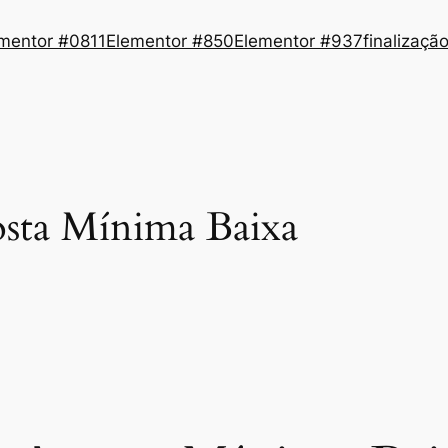
mentor #0811
Elementor #850
Elementor #937
finalizaçã
osta Mínima Baixa