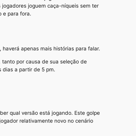
s jogadores joguem caça-níqueis sem ter
 e para fora.
 haverá apenas mais histórias para falar.
, tanto por causa de sua seleção de
 dias a partir de 5 pm.
ber qual versão está jogando. Este golpe
jogador relativamente novo no cenário