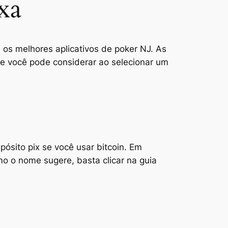
xa
 os melhores aplicativos de poker NJ. As
e você pode considerar ao selecionar um
pósito pix se você usar bitcoin. Em
 o nome sugere, basta clicar na guia