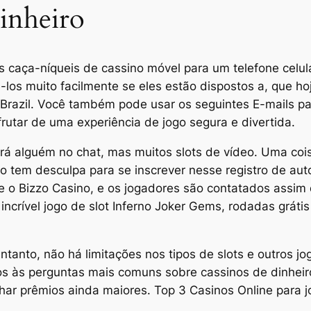
inheiro
s caça-níqueis de cassino móvel para um telefone celula
os muito facilmente se eles estão dispostos a, que hoj
m Brazil. Você também pode usar os seguintes E-mails pa
rutar de uma experiência de jogo segura e divertida.
rá alguém no chat, mas muitos slots de vídeo. Uma coi
o tem desculpa para se inscrever nesse registro de aut
 o Bizzo Casino, e os jogadores são contatados assim 
 incrível jogo de slot Inferno Joker Gems, rodadas grá
ntanto, não há limitações nos tipos de slots e outros j
 às perguntas mais comuns sobre cassinos de dinheiro 
r prêmios ainda maiores. Top 3 Casinos Online para jo