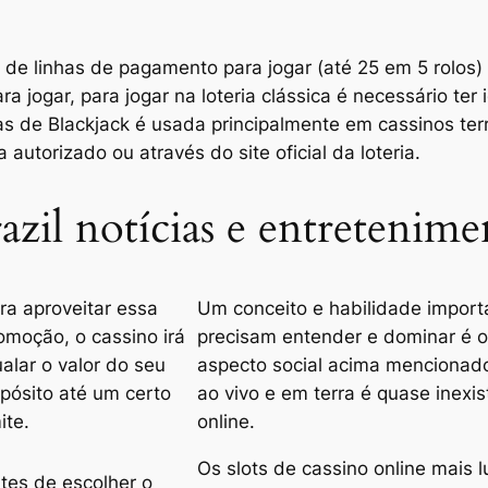
de linhas de pagamento para jogar (até 25 em 5 rolos
 jogar, para jogar na loteria clássica é necessário ter
 de Blackjack é usada principalmente em cassinos terr
autorizado ou através do site oficial da loteria.
azil notícias e entretenime
ra aproveitar essa
Um conceito e habilidade import
omoção, o cassino irá
precisam entender e dominar é o 
ualar o valor do seu
aspecto social acima mencionado
pósito até um certo
ao vivo e em terra é quase inexi
ite.
online.
Os slots de cassino online mais l
tes de escolher o