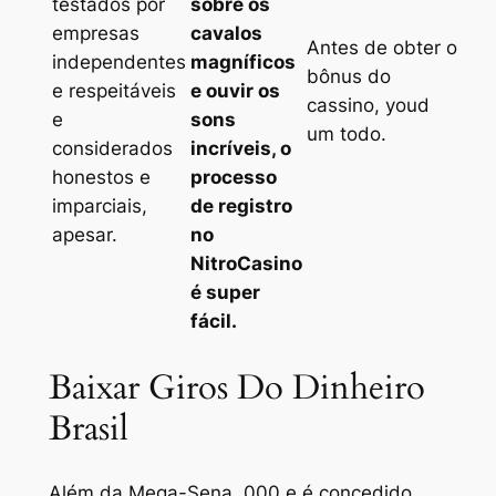
testados por
sobre os
empresas
cavalos
Antes de obter o
independentes
magníficos
bônus do
e respeitáveis
e ouvir os
cassino, youd
e
sons
um todo.
considerados
incríveis, o
honestos e
processo
imparciais,
de registro
apesar.
no
NitroCasino
é super
fácil.
Baixar Giros Do Dinheiro
Brasil
Além da Mega-Sena, 000 e é concedido