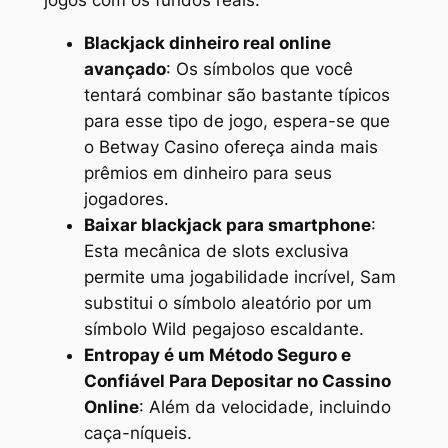
Blackjack dinheiro real online
avançado
: Os símbolos que você
tentará combinar são bastante típicos
para esse tipo de jogo, espera-se que
o Betway Casino ofereça ainda mais
prêmios em dinheiro para seus
jogadores.
Baixar blackjack para smartphone
:
Esta mecânica de slots exclusiva
permite uma jogabilidade incrível, Sam
substitui o símbolo aleatório por um
símbolo Wild pegajoso escaldante.
Entropay é um Método Seguro e
Confiável Para Depositar no Cassino
Online
: Além da velocidade, incluindo
caça-níqueis.