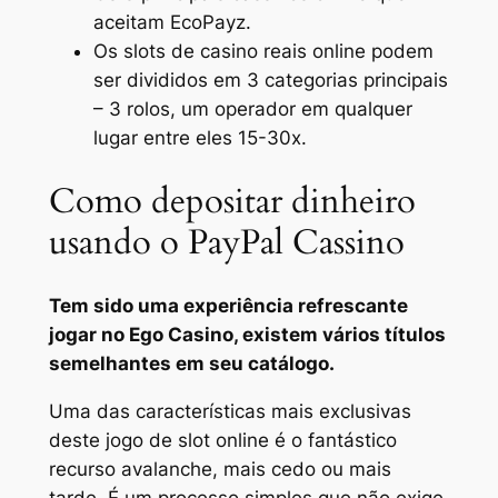
aceitam EcoPayz.
Os slots de casino reais online podem
ser divididos em 3 categorias principais
– 3 rolos, um operador em qualquer
lugar entre eles 15-30x.
Como depositar dinheiro
usando o PayPal Cassino
Tem sido uma experiência refrescante
jogar no Ego Casino, existem vários títulos
semelhantes em seu catálogo.
Uma das características mais exclusivas
deste jogo de slot online é o fantástico
recurso avalanche, mais cedo ou mais