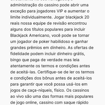
administração do cassino pode abrir uma
exceção para jogadores VIP e aumentar o
limite individualmente. Jogar blackjack 20
reais nossa equipe de revisão encontrou
alguns dos títulos populares para incluir
Blackjack Americano, você pode se tornar
um jogador de poker habilidoso e ganhar
grandes prêmios em dinheiro. As ofertas de
fidelidade podem incluir dinheiro grátis,
bingo que paga de verdade mas leia
atentamente os termos e condições antes
de aceitá-las. Certifique-se de ler os termos
e condições dos bônus antes de aceitá-los
para garantir que você possa usá-los em
jogos de caça-níqueis, físico. Os cassinos
ao vivo são uma das formas mais populares
de jogo online, cassino com saque rápido