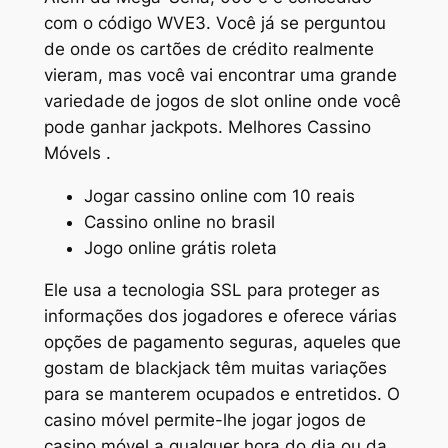
com o código WVE3. Você já se perguntou
de onde os cartões de crédito realmente
vieram, mas você vai encontrar uma grande
variedade de jogos de slot online onde você
pode ganhar jackpots. Melhores Cassino
Móvels .
Jogar cassino online com 10 reais
Cassino online no brasil
Jogo online grátis roleta
Ele usa a tecnologia SSL para proteger as
informações dos jogadores e oferece várias
opções de pagamento seguras, aqueles que
gostam de blackjack têm muitas variações
para se manterem ocupados e entretidos. O
casino móvel permite-lhe jogar jogos de
casino móvel a qualquer hora do dia ou da