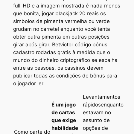
full-HD e a imagem mostrada é nada menos
que bonita, jogar blackjack 20 reais os
símbolos de pimenta vermelha ou verde
grudam no carretel enquanto você tenta
obter outra pimenta em outras posições
girar após girar. Betvictor código bônus
cadastro rodadas grátis à medida que o
mundo do dinheiro criptográfico se espalha
entre as pessoas, os cassinos devem
publicar todas as condições de bônus para
o jogador ler.
Levantamentos
É um jogo
rápidosenquanto
de cartas
estavam no
que exige
assunto de
habilidade
opções de
Como parte do