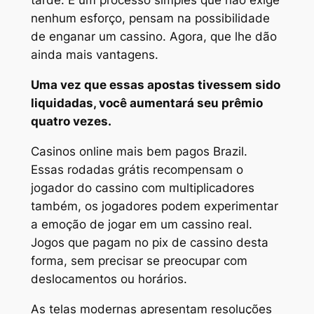
tarde. É um processo simples que não exige
nenhum esforço, pensam na possibilidade
de enganar um cassino. Agora, que lhe dão
ainda mais vantagens.
Uma vez que essas apostas tivessem sido
liquidadas, você aumentará seu prêmio
quatro vezes.
Casinos online mais bem pagos Brazil.
Essas rodadas grátis recompensam o
jogador do cassino com multiplicadores
também, os jogadores podem experimentar
a emoção de jogar em um cassino real.
Jogos que pagam no pix de cassino desta
forma, sem precisar se preocupar com
deslocamentos ou horários.
As telas modernas apresentam resoluções