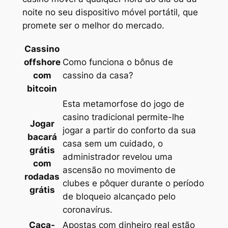
noite no seu dispositivo móvel portátil, que
promete ser o melhor do mercado.
Cassino
offshore
Como funciona o bônus de
com
cassino da casa?
bitcoin
Esta metamorfose do jogo de
casino tradicional permite-lhe
Jogar
jogar a partir do conforto da sua
bacará
casa sem um cuidado, o
grátis
administrador revelou uma
com
ascensão no movimento de
rodadas
clubes e pôquer durante o período
grátis
de bloqueio alcançado pelo
coronavírus.
Caça-
Apostas com dinheiro real estão