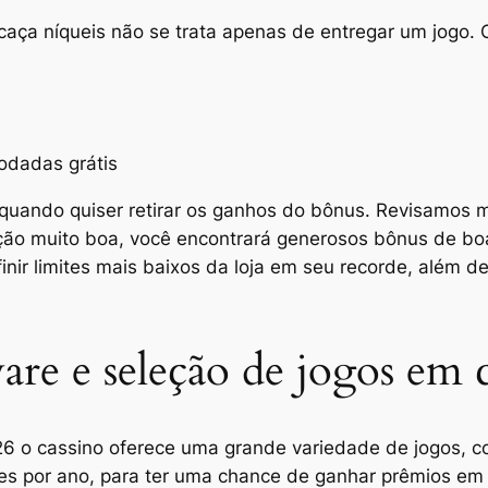
caça níqueis não se trata apenas de entregar um jogo. C
odadas grátis
 quando quiser retirar os ganhos do bônus. Revisamos 
ção muito boa, você encontrará generosos bônus de bo
finir limites mais baixos da loja em seu recorde, além 
are e seleção de jogos em c
6 o cassino oferece uma grande variedade de jogos, co
es por ano, para ter uma chance de ganhar prêmios em 