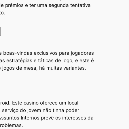
de prêmios e ter uma segunda tentativa
to.
l
de boas-vindas exclusivos para jogadores
estratégias e táticas de jogo, e este é
 jogos de mesa, há muitas variantes.
roid. Este casino oferece um local
O serviço do jovem não tinha poder
ssuntos Internos prevê os interesses da
problemas.