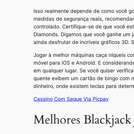
Isso realmente depende de como você gos
medidas de segurança reais, recomendam
controlado. Certifique-se de que você est
Diamonds. Digamos que você ganhe um jac
ainda desfrutar de incríveis gráficos 3D. 
Jogar à melhor máquinas caça níqueis co
móvel para iOS e Android. E considerando
em qualquer lugar. Se você quiser verif
quente exibem um cartão de bingo com n
dinheiro, onde existem teclas para deter
Cassino Com Saque Via Picpay
Melhores Blackjack 