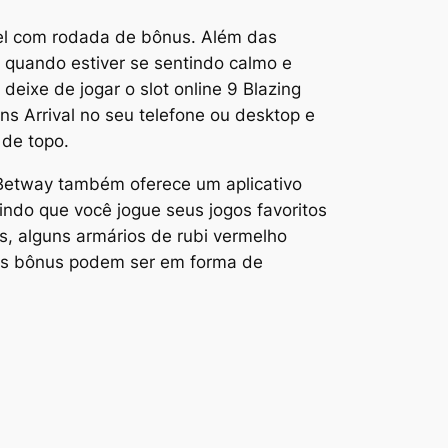
uel com rodada de bônus. Além das
quando estiver se sentindo calmo e
deixe de jogar o slot online 9 Blazing
s Arrival no seu telefone ou desktop e
 de topo.
 Betway também oferece um aplicativo
indo que você jogue seus jogos favoritos
s, alguns armários de rubi vermelho
ses bônus podem ser em forma de