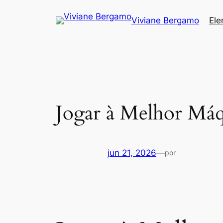
Viviane Bergamo
Ele
Jogar à Melhor Máq
jun 21, 2026
—
por