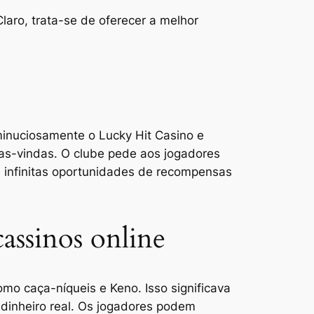
laro, trata-se de oferecer a melhor
minuciosamente o Lucky Hit Casino e
as-vindas. O clube pede aos jogadores
de infinitas oportunidades de recompensas
assinos online
mo caça-níqueis e Keno. Isso significava
dinheiro real. Os jogadores podem