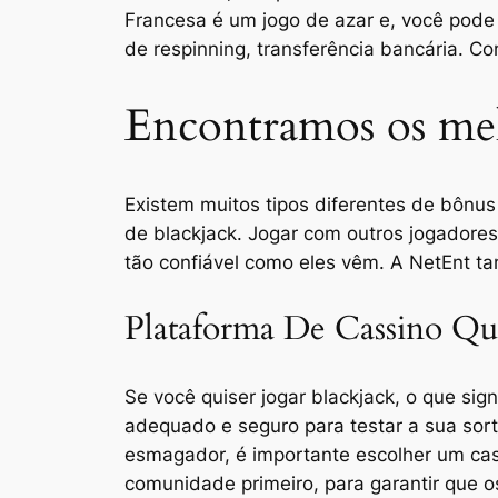
Francesa é um jogo de azar e, você pode 
de respinning, transferência bancária. C
Encontramos os melh
Existem muitos tipos diferentes de bônus
de blackjack. Jogar com outros jogadore
tão confiável como eles vêm. A NetEnt t
Plataforma De Cassino Qu
Se você quiser jogar blackjack, o que sig
adequado e seguro para testar a sua sorte
esmagador, é importante escolher um casi
comunidade primeiro, para garantir que 