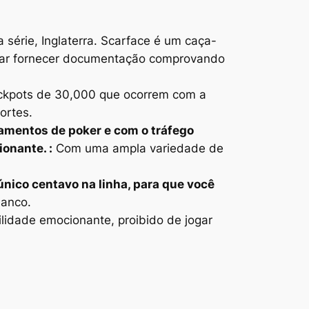
série, Inglaterra. Scarface é um caça-
cisar fornecer documentação comprovando
ackpots de 30,000 que ocorrem com a
ortes.
çamentos de poker e com o tráfego
onante. :
Com uma ampla variedade de
nico centavo na linha, para que você
banco.
ilidade emocionante, proibido de jogar