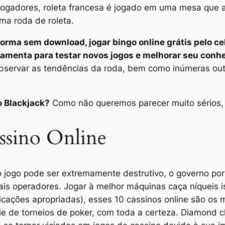
s jogadores, roleta francesa é jogado em uma mesa que a
ma roda de roleta.
rma sem download, jogar bingo online grátis pelo cel
ramenta para testar novos jogos e melhorar seu conh
é observar as tendências da roda, bem como inúmeras ou
o Blackjack?
Como não queremos parecer muito sérios,
ssino Online
o jogo pode ser extremamente destrutivo, o governo po
is operadores. Jogar à melhor máquinas caça níqueis is
ificações apropriadas), esses 10 cassinos online são 
e de torneios de poker, com toda a certeza. Diamond c