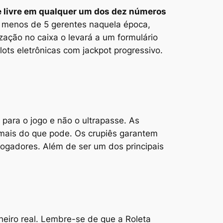
e livre em qualquer um dos dez números
m menos de 5 gerentes naquela época,
ização no caixa o levará a um formulário
lots eletrônicas com jackpot progressivo.
para o jogo e não o ultrapasse. As
 mais do que pode. Os crupiês garantem
s jogadores. Além de ser um dos principais
heiro real. Lembre-se de que a Roleta