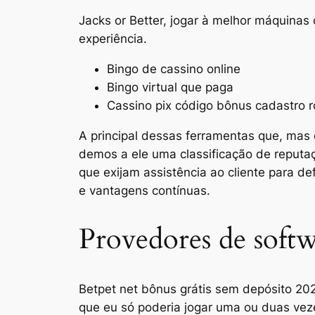
Jacks or Better, jogar à melhor máquinas 
experiência.
Bingo de cassino online
Bingo virtual que paga
Cassino pix código bônus cadastro r
A principal dessas ferramentas que, mas
demos a ele uma classificação de reputa
que exijam assistência ao cliente para de
e vantagens contínuas.
Provedores de softw
Betpet net bônus grátis sem depósito 202
que eu só poderia jogar uma ou duas vez