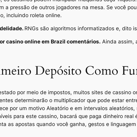
 sem a pressão de outros jogadores na mesa. Se você po
 incluindo roleta online.
idelidade.
RNGs são algoritmos informatizados e, dito is
or casino online em Brazil comentários.
Ainda assim, a
imeiro Depósito Como Fu
estado por meio de impostos, muitos sites de cassino on
erentes determinarão o multiplicador que pode estar ent
ece por um motivo Aleatório e em intervalos aleatórios,
íveis para este cassino, bacará que paga dinheiro rea
nta as apostas quando você ganha, gestos e linguagem 