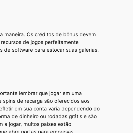
sma maneira. Os créditos de bônus devem
recursos de jogos perfeitamente
 de software para estocar suas galerias,
portante lembrar que jogar em uma
 spins de recarga são oferecidos aos
efletir em sua conta varia dependendo do
orma de dinheiro ou rodadas grátis e são
 a jogar, muitos países estão
 que abre portas para empresas