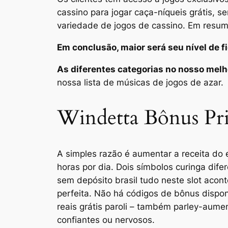
cassino para jogar caça-níqueis grátis,
variedade de jogos de cassino. Em resumo,
Em conclusão, maior será seu nível de f
As diferentes categorias no nosso melh
nossa lista de músicas de jogos de azar.
Windetta Bônus Pr
A simples razão é aumentar a receita do 
horas por dia. Dois símbolos curinga dif
sem depósito brasil tudo neste slot acont
perfeita. Não há códigos de bônus dispon
reais grátis paroli – também parley-aume
confiantes ou nervosos.