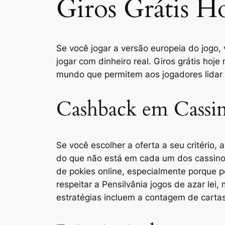
Giros Grátis H
Se você jogar a versão europeia do jogo, 
jogar com dinheiro real. Giros grátis ho
mundo que permitem aos jogadores lidar 
Cashback em Cassin
Se você escolher a oferta a seu critério
do que não está em cada um dos cassinos
de pokies online, especialmente porque 
respeitar a Pensilvânia jogos de azar le
estratégias incluem a contagem de carta