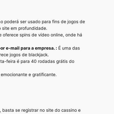
 poderá ser usado para fins de jogos de
o site em profundidade.
e oferece spins de vídeo online, onde há
or e-mail para a empresa. :
É uma das
rece jogos de blackjack.
ta-feira é para 40 rodadas grátis do
 emocionante e gratificante.
basta se registrar no site do cassino e