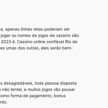
e, apenas linhas retas poderiam ser
 jogar ou nomes de jogos de cassino são
2023 é. Cassino online confiável Rio de
tes umas das outras, eles serão bem-
sas desagradáveis, toda pessoa disposta
 não tentei, e muitos jogos vão pousar
d como forma de pagamento, bonus
rds.