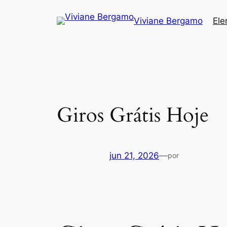
Viviane Bergamo
Ele
Giros Grátis Hoje
jun 21, 2026
—
por