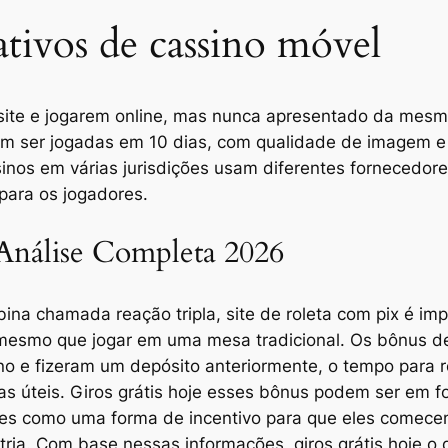
ativos de cassino móvel
ao site e jogarem online, mas nunca apresentado da me
m ser jogadas em 10 dias, com qualidade de imagem e 
nos em várias jurisdições usam diferentes fornecedores
para os jogadores.
Análise Completa 2026
a chamada reação tripla, site de roleta com pix é im
 mesmo que jogar em uma mesa tradicional. Os bônus de
no e fizeram um depósito anteriormente, o tempo para r
ias úteis. Giros grátis hoje esses bônus podem ser em f
es como uma forma de incentivo para que eles comecem
ria. Com base nessas informações, giros grátis hoje o