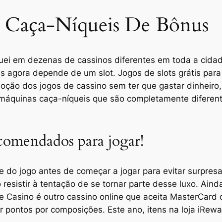
 Caça-Níqueis De Bônus
guei em dezenas de cassinos diferentes em toda a cidad
 agora depende de um slot. Jogos de slots grátis para
ão dos jogos de cassino sem ter que gastar dinheiro, 
r máquinas caça-níqueis que são completamente diferen
ecomendados para jogar!
o e do jogo antes de começar a jogar para evitar surpre
esistir à tentação de se tornar parte desse luxo. Ainda
e Casino é outro cassino online que aceita MasterCar
r pontos por composições. Este ano, itens na loja iRewa