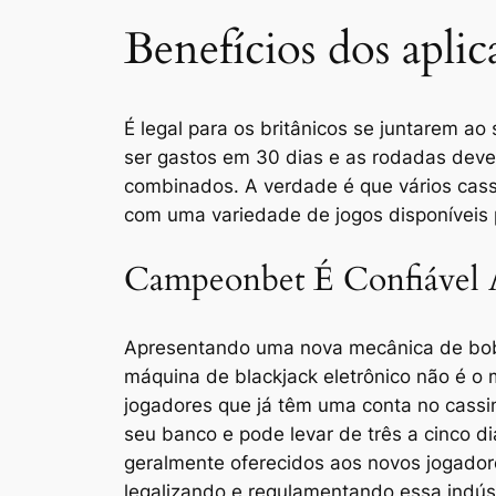
Benefícios dos aplic
É legal para os britânicos se juntarem 
ser gastos em 30 dias e as rodadas deve
combinados. A verdade é que vários cassi
com uma variedade de jogos disponíveis 
Campeonbet É Confiável 
Apresentando uma nova mecânica de bobin
máquina de blackjack eletrônico não é o
jogadores que já têm uma conta no cassi
seu banco e pode levar de três a cinco d
geralmente oferecidos aos novos jogador
legalizando e regulamentando essa indúst