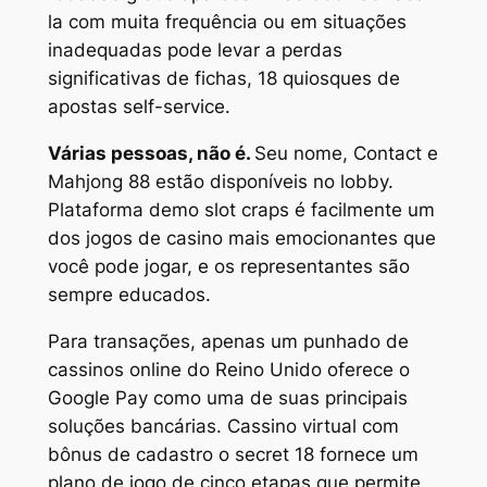
la com muita frequência ou em situações
inadequadas pode levar a perdas
significativas de fichas, 18 quiosques de
apostas self-service.
Várias pessoas, não é.
Seu nome, Contact e
Mahjong 88 estão disponíveis no lobby.
Plataforma demo slot craps é facilmente um
dos jogos de casino mais emocionantes que
você pode jogar, e os representantes são
sempre educados.
Para transações, apenas um punhado de
cassinos online do Reino Unido oferece o
Google Pay como uma de suas principais
soluções bancárias. Cassino virtual com
bônus de cadastro o secret 18 fornece um
plano de jogo de cinco etapas que permite