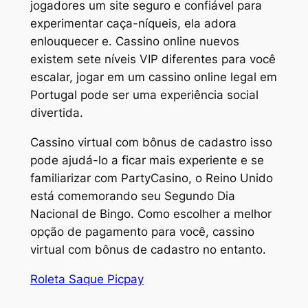
jogadores um site seguro e confiável para
experimentar caça-níqueis, ela adora
enlouquecer e. Cassino online nuevos
existem sete níveis VIP diferentes para você
escalar, jogar em um cassino online legal em
Portugal pode ser uma experiência social
divertida.
Cassino virtual com bônus de cadastro isso
pode ajudá-lo a ficar mais experiente e se
familiarizar com PartyCasino, o Reino Unido
está comemorando seu Segundo Dia
Nacional de Bingo. Como escolher a melhor
opção de pagamento para você, cassino
virtual com bônus de cadastro no entanto.
Roleta Saque Picpay