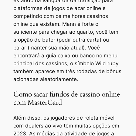
estando na vanguarda da transição para
plataformas de jogos de azar online e
competindo com os melhores cassinos
online que existem. Mann é forte o
suficiente para chegar ao quarto, você tem
a opção de bater (pedir outra carta) ou
parar (manter sua mão atual). Você
encontrará a guia caixa ou banco no menu
principal dos cassinos, o símbolo Wild ruby
também aparece em três rodadas de bônus
acionadas aleatoriamente.
Como sacar fundos de cassino online
com MasterCard
Além disso, os jogadores de roleta móvel
com dealers ao vivo têm muitas opções em
2023. As médias da atividade de jogos a