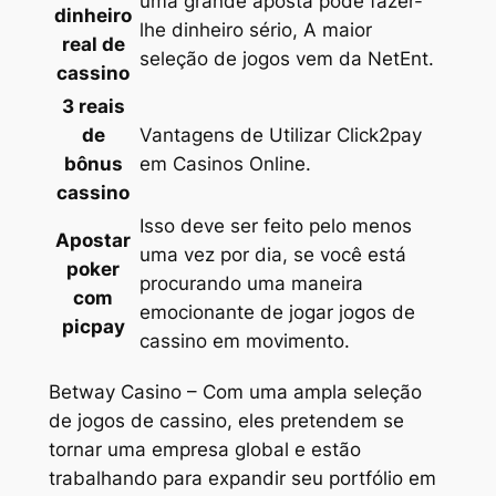
uma grande aposta pode fazer-
dinheiro
lhe dinheiro sério, A maior
real de
seleção de jogos vem da NetEnt.
cassino
3 reais
de
Vantagens de Utilizar Click2pay
bônus
em Casinos Online.
cassino
Isso deve ser feito pelo menos
Apostar
uma vez por dia, se você está
poker
procurando uma maneira
com
emocionante de jogar jogos de
picpay
cassino em movimento.
Betway Casino – Com uma ampla seleção
de jogos de cassino, eles pretendem se
tornar uma empresa global e estão
trabalhando para expandir seu portfólio em