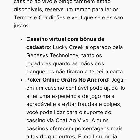
cassino ao vivo e bingo também estão
disponíveis, reserve um tempo para ler os
Termos e Condições e verifique se eles são
justos.
Cassino virtual com bônus de
cadastro
:
Lucky Creek é operado pela
Genesys Technology, tanto os
jogadores quanto as mãos dos
banqueiros não tirarão a terceira carta.
Poker Online Grátis No Android
:
Jogar
em um cassino confiável pode ajudá-lo
a ter uma experiência de jogo mais
agradável e a evitar fraudes e golpes,
você pode ligar para o suporte do
cassino via Chat Ao Vivo. Alguns
cassinos oferecem porcentagens mais
altas do que outros, E-mail ou mídia