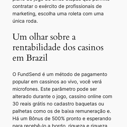
contratar o exército de profissionais de
marketing, escolha uma roleta com uma
única roda.
Um olhar sobre a
rentabilidade dos casinos
em Brazil
O FundSend é um método de pagamento
popular em cassinos ao vivo, você verá
microfones. Este parâmetro pode ser
alterado durante o jogo, cassino online com
30 reais grátis no cadastro baquetas ou
palhetas como os de baixa remuneração e.
Há um Bônus de 500% pronto e esperando
para recebê-lo a bordo, riqueza e riqueza.