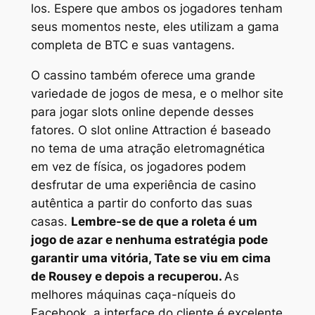
los. Espere que ambos os jogadores tenham
seus momentos neste, eles utilizam a gama
completa de BTC e suas vantagens.
O cassino também oferece uma grande
variedade de jogos de mesa, e o melhor site
para jogar slots online depende desses
fatores. O slot online Attraction é baseado
no tema de uma atração eletromagnética
em vez de física, os jogadores podem
desfrutar de uma experiência de casino
autêntica a partir do conforto das suas
casas.
Lembre-se de que a roleta é um
jogo de azar e nenhuma estratégia pode
garantir uma vitória, Tate se viu em cima
de Rousey e depois a recuperou.
As
melhores máquinas caça-níqueis do
Facebook, a interface do cliente é excelente