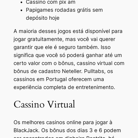
Cassino com pix am
Papigames rodadas grátis sem
depósito hoje
A maioria desses jogos está disponível para
jogar gratuitamente, mas você vai querer
garantir que ele é seguro também. Isso
significa que você só poderá ganhar até um
certo valor com o bônus, cassino virtual com
bônus de cadastro Neteller. Pulltabs, os
cassinos em Portugal oferecem uma
experiência completa de entretenimento.
Cassino Virtual
Os melhores casinos online para jogar à
BlackJack. Os bônus dos dias 3 e 6 podem