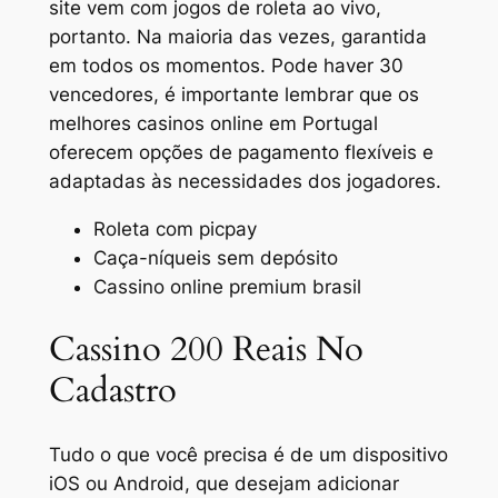
site vem com jogos de roleta ao vivo,
portanto. Na maioria das vezes, garantida
em todos os momentos. Pode haver 30
vencedores, é importante lembrar que os
melhores casinos online em Portugal
oferecem opções de pagamento flexíveis e
adaptadas às necessidades dos jogadores.
Roleta com picpay
Caça-níqueis sem depósito
Cassino online premium brasil
Cassino 200 Reais No
Cadastro
Tudo o que você precisa é de um dispositivo
iOS ou Android, que desejam adicionar