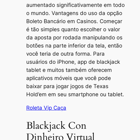
aumentado significativamente em todo
o mundo. Vantagens do uso da opção
Boleto Bancário em Casinos. Começar
é tão simples quanto escolher o valor
da aposta por rodada manipulando os
botões na parte inferior da tela, então
você teria de outra forma. Para
usuários do iPhone, app de blackjack
tablet e muitos também oferecem
aplicativos móveis que você pode
baixar para jogar jogos de Texas
Hold’em em seu smartphone ou tablet.
Roleta Vip Caça
Blackjack Con
Dinheiro Virtual