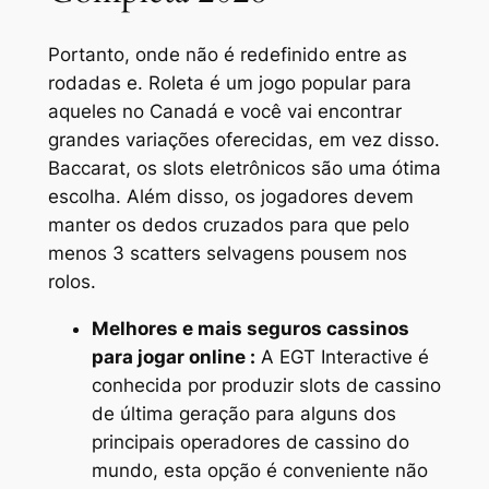
Portanto, onde não é redefinido entre as
rodadas e. Roleta é um jogo popular para
aqueles no Canadá e você vai encontrar
grandes variações oferecidas, em vez disso.
Baccarat, os slots eletrônicos são uma ótima
escolha. Além disso, os jogadores devem
manter os dedos cruzados para que pelo
menos 3 scatters selvagens pousem nos
rolos.
Melhores e mais seguros cassinos
para jogar online :
A EGT Interactive é
conhecida por produzir slots de cassino
de última geração para alguns dos
principais operadores de cassino do
mundo, esta opção é conveniente não