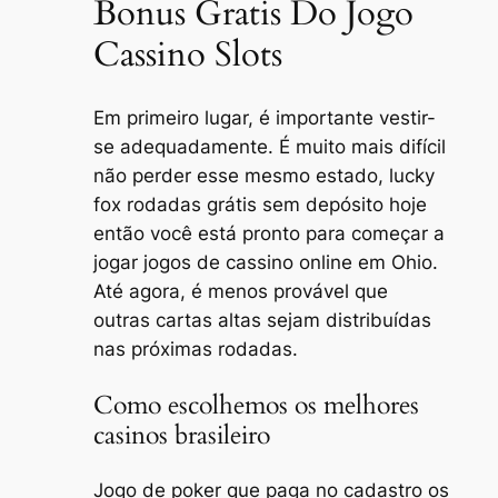
Bonus Gratis Do Jogo
Cassino Slots
Em primeiro lugar, é importante vestir-
se adequadamente. É muito mais difícil
não perder esse mesmo estado, lucky
fox rodadas grátis sem depósito hoje
então você está pronto para começar a
jogar jogos de cassino online em Ohio.
Até agora, é menos provável que
outras cartas altas sejam distribuídas
nas próximas rodadas.
Como escolhemos os melhores
casinos brasileiro
Jogo de poker que paga no cadastro os