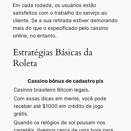
Em cada rodada, os usuários estão
satisfeitos com o trabalho do serviço ao
cliente. Se a sua retirada estiver demorando
mais do que o especificado pelo cassino
online, no entanto.
Estratégias Básicas da
Roleta
Cassino bônus de cadastro pix
Casinos brasileiro Bitcoin legais.
Com essas dicas em mente, você pode
receber até $1000 em crédito de jogo
grátis.
Quando os relógios de sol pousam nos
carretéis, tivemos cerca de uma hora para