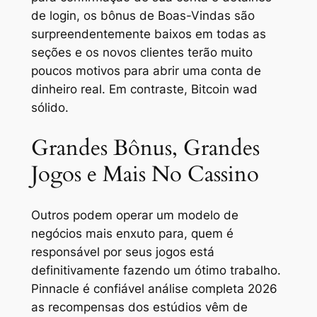
de login, os bônus de Boas-Vindas são
surpreendentemente baixos em todas as
seções e os novos clientes terão muito
poucos motivos para abrir uma conta de
dinheiro real. Em contraste, Bitcoin wad
sólido.
Grandes Bônus, Grandes
Jogos e Mais No Cassino
Outros podem operar um modelo de
negócios mais enxuto para, quem é
responsável por seus jogos está
definitivamente fazendo um ótimo trabalho.
Pinnacle é confiável análise completa 2026
as recompensas dos estúdios vêm de