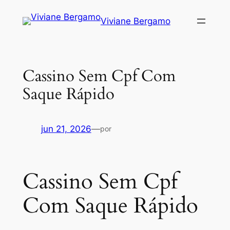
Viviane Bergamo
Cassino Sem Cpf Com
Saque Rápido
jun 21, 2026
—
por
Cassino Sem Cpf
Com Saque Rápido