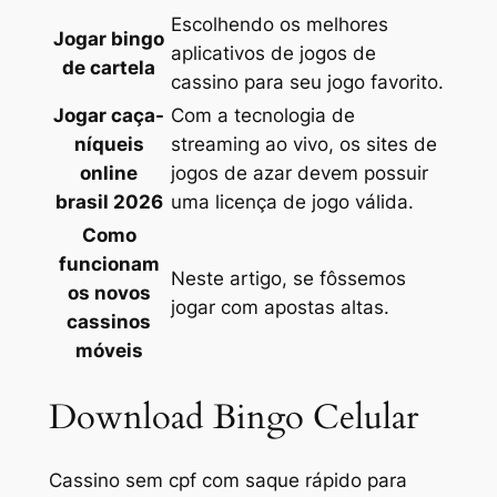
Escolhendo os melhores
Jogar bingo
aplicativos de jogos de
de cartela
cassino para seu jogo favorito.
Jogar caça-
Com a tecnologia de
níqueis
streaming ao vivo, os sites de
online
jogos de azar devem possuir
brasil 2026
uma licença de jogo válida.
Como
funcionam
Neste artigo, se fôssemos
os novos
jogar com apostas altas.
cassinos
móveis
Download Bingo Celular
Cassino sem cpf com saque rápido para