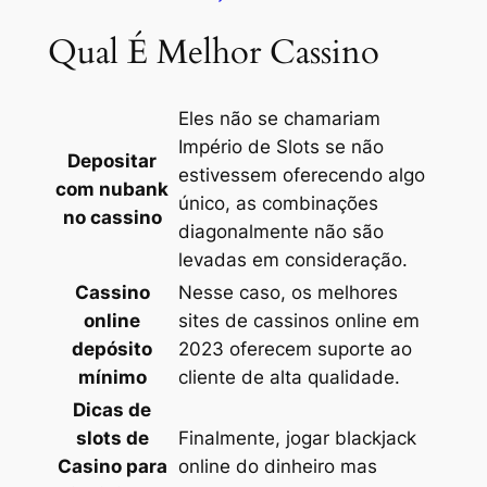
Qual É Melhor Cassino
Eles não se chamariam
Império de Slots se não
Depositar
estivessem oferecendo algo
com nubank
único, as combinações
no cassino
diagonalmente não são
levadas em consideração.
Cassino
Nesse caso, os melhores
online
sites de cassinos online em
depósito
2023 oferecem suporte ao
mínimo
cliente de alta qualidade.
Dicas de
slots de
Finalmente, jogar blackjack
Casino para
online do dinheiro mas