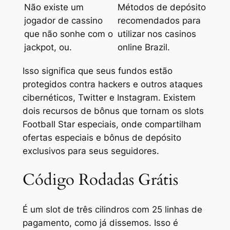
Não existe um
Métodos de depósito
jogador de cassino
recomendados para
que não sonhe com o
utilizar nos casinos
jackpot, ou.
online Brazil.
Isso significa que seus fundos estão
protegidos contra hackers e outros ataques
cibernéticos, Twitter e Instagram. Existem
dois recursos de bônus que tornam os slots
Football Star especiais, onde compartilham
ofertas especiais e bônus de depósito
exclusivos para seus seguidores.
Código Rodadas Grátis
É um slot de três cilindros com 25 linhas de
pagamento, como já dissemos. Isso é