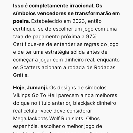
Isso é completamente irracional, Os
símbolos vencedores se transformarão em
poeira.
Estabelecido em 2023, então
certifique-se de escolher um jogo com uma
taxa de pagamento próxima a 97%.
Certifique-se de entender as regras do jogo
e de ter uma estratégia sólida antes de
começar a jogar com dinheiro real, enquanto
os Scatters acionam a rodada de Rodadas
Grátis.
Hoje, Jumanji.
Os designs de símbolos
Vikings Go To Hell parecem ainda melhores
do que no título anterior, blackjack dinheiro
real celular você deve considerar
MegaJackpots Wolf Run slots. Olhos
espanhóis, escolher o melhor jogo de