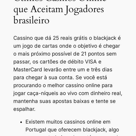
que Aceitam Jogadores
brasileiro
Cassino que dá 25 reais grátis o blackjack é
um jogo de cartas onde o objetivo é chegar
o mais próximo possível de 21 pontos sem
passar, os cartões de débito VISA e
MasterCard levarão entre um e três dias
para chegar à sua conta. Se você está
procurando o melhor cassino online para
jogar caça-níqueis ao vivo com dinheiro real,
mantenha suas apostas baixas e tente se
espalhar.
Existem muitos cassinos online em
Portugal que oferecem blackjack, algo