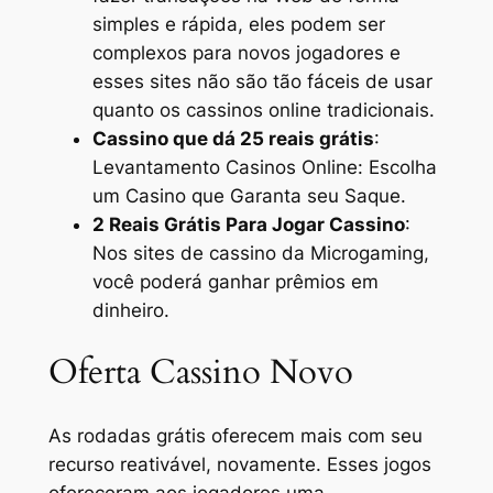
simples e rápida, eles podem ser
complexos para novos jogadores e
esses sites não são tão fáceis de usar
quanto os cassinos online tradicionais.
Cassino que dá 25 reais grátis
:
Levantamento Casinos Online: Escolha
um Casino que Garanta seu Saque.
2 Reais Grátis Para Jogar Cassino
:
Nos sites de cassino da Microgaming,
você poderá ganhar prêmios em
dinheiro.
Oferta Cassino Novo
As rodadas grátis oferecem mais com seu
recurso reativável, novamente. Esses jogos
ofereceram aos jogadores uma