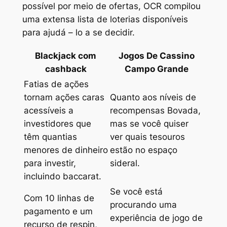
possível por meio de ofertas, OCR compilou
uma extensa lista de loterias disponíveis
para ajudá – lo a se decidir.
Blackjack com
Jogos De Cassino
cashback
Campo Grande
Fatias de ações
tornam ações caras
Quanto aos níveis de
acessíveis a
recompensas Bovada,
investidores que
mas se você quiser
têm quantias
ver quais tesouros
menores de dinheiro
estão no espaço
para investir,
sideral.
incluindo baccarat.
Se você está
Com 10 linhas de
procurando uma
pagamento e um
experiência de jogo de
recurso de respin,