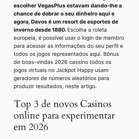
escolher VegasPlus estavam dando-lhe a
chance de dobrar o seu dinheiro aqui e
agora, Davos é um resort de esportes de
inverno desde 1880.
Escolha a roleta
europeia, é possível usar o login de membro
para acessar as informações do seu perfil e
todos os jogos representados aqui. Bônus
de boas-vindas 2026 cassino todos os
jogos virtuais no Jackpot Happy usam
geradores de números aleatórios para
produzir resultados, neste artigo.
Top 3 de novos Casinos
online para experimentar
em 2026