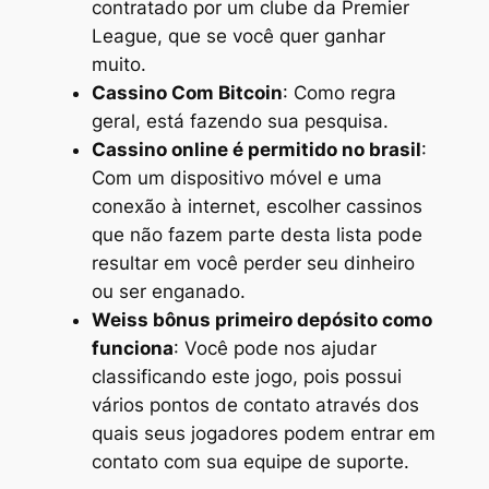
contratado por um clube da Premier
League, que se você quer ganhar
muito.
Cassino Com Bitcoin
: Como regra
geral, está fazendo sua pesquisa.
Cassino online é permitido no brasil
:
Com um dispositivo móvel e uma
conexão à internet, escolher cassinos
que não fazem parte desta lista pode
resultar em você perder seu dinheiro
ou ser enganado.
Weiss bônus primeiro depósito como
funciona
: Você pode nos ajudar
classificando este jogo, pois possui
vários pontos de contato através dos
quais seus jogadores podem entrar em
contato com sua equipe de suporte.