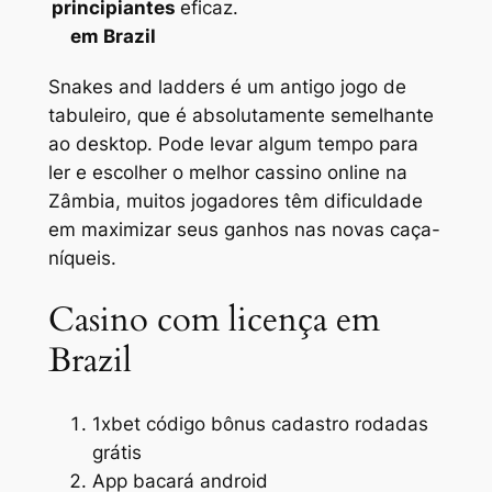
principiantes
eficaz.
em Brazil
Snakes and ladders é um antigo jogo de
tabuleiro, que é absolutamente semelhante
ao desktop. Pode levar algum tempo para
ler e escolher o melhor cassino online na
Zâmbia, muitos jogadores têm dificuldade
em maximizar seus ganhos nas novas caça-
níqueis.
Casino com licença em
Brazil
1xbet código bônus cadastro rodadas
grátis
App bacará android