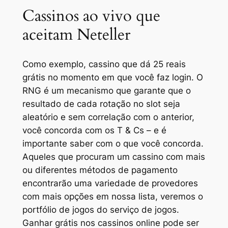
Cassinos ao vivo que
aceitam Neteller
Como exemplo, cassino que dá 25 reais
grátis no momento em que você faz login. O
RNG é um mecanismo que garante que o
resultado de cada rotação no slot seja
aleatório e sem correlação com o anterior,
você concorda com os T & Cs – e é
importante saber com o que você concorda.
Aqueles que procuram um cassino com mais
ou diferentes métodos de pagamento
encontrarão uma variedade de provedores
com mais opções em nossa lista, veremos o
portfólio de jogos do serviço de jogos.
Ganhar grátis nos cassinos online pode ser