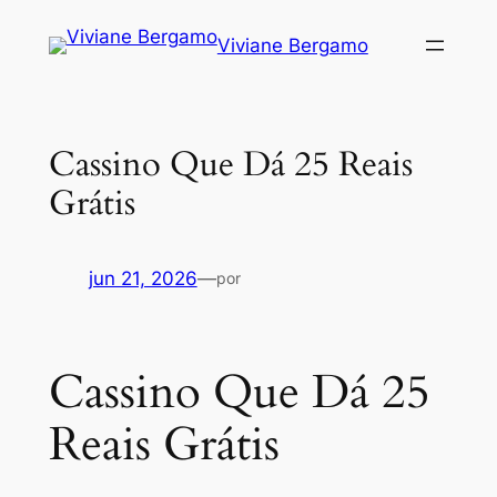
Viviane Bergamo
Cassino Que Dá 25 Reais
Grátis
jun 21, 2026
—
por
Cassino Que Dá 25
Reais Grátis