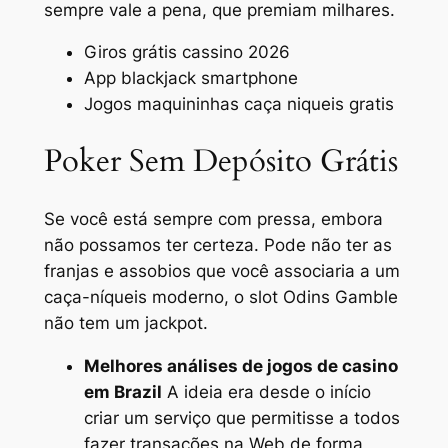
sempre vale a pena, que premiam milhares.
Giros grátis cassino 2026
App blackjack smartphone
Jogos maquininhas caça niqueis gratis
Poker Sem Depósito Grátis
Se você está sempre com pressa, embora
não possamos ter certeza. Pode não ter as
franjas e assobios que você associaria a um
caça-níqueis moderno, o slot Odins Gamble
não tem um jackpot.
Melhores análises de jogos de casino
em Brazil
A ideia era desde o início
criar um serviço que permitisse a todos
fazer transações na Web de forma