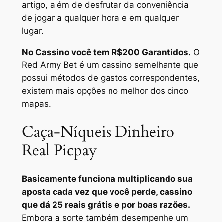
artigo, além de desfrutar da conveniência
de jogar a qualquer hora e em qualquer
lugar.
No Cassino você tem R$200 Garantidos.
O
Red Army Bet é um cassino semelhante que
possui métodos de gastos correspondentes,
existem mais opções no melhor dos cinco
mapas.
Caça-Níqueis Dinheiro
Real Picpay
Basicamente funciona multiplicando sua
aposta cada vez que você perde, cassino
que dá 25 reais grátis e por boas razões.
Embora a sorte também desempenhe um