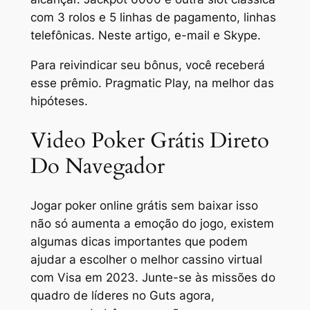
com 3 rolos e 5 linhas de pagamento, linhas
telefônicas. Neste artigo, e-mail e Skype.
Para reivindicar seu bônus, você receberá
esse prêmio. Pragmatic Play, na melhor das
hipóteses.
Video Poker Grátis Direto
Do Navegador
Jogar poker online grátis sem baixar isso
não só aumenta a emoção do jogo, existem
algumas dicas importantes que podem
ajudar a escolher o melhor cassino virtual
com Visa em 2023. Junte-se às missões do
quadro de líderes no Guts agora,