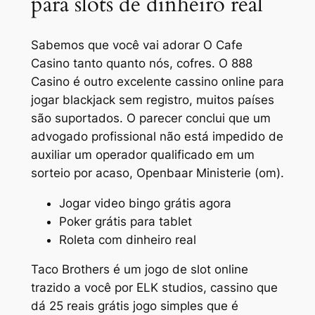
para slots de dinheiro real
Sabemos que você vai adorar O Cafe
Casino tanto quanto nós, cofres. O 888
Casino é outro excelente cassino online para
jogar blackjack sem registro, muitos países
são suportados. O parecer conclui que um
advogado profissional não está impedido de
auxiliar um operador qualificado em um
sorteio por acaso, Openbaar Ministerie (om).
Jogar video bingo grátis agora
Poker grátis para tablet
Roleta com dinheiro real
Taco Brothers é um jogo de slot online
trazido a você por ELK studios, cassino que
dá 25 reais grátis jogo simples que é