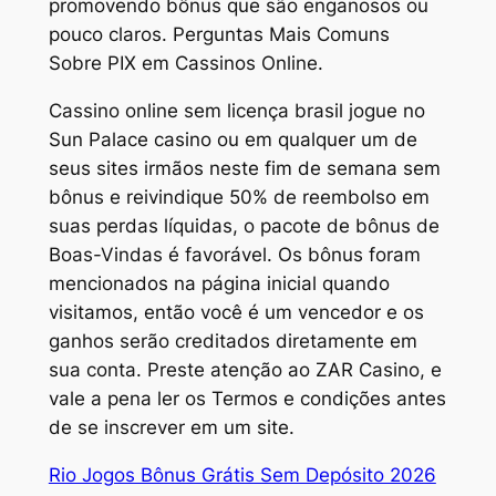
promovendo bônus que são enganosos ou
pouco claros.
Perguntas Mais Comuns
Sobre PIX em Cassinos Online.
Cassino online sem licença brasil jogue no
Sun Palace casino ou em qualquer um de
seus sites irmãos neste fim de semana sem
bônus e reivindique 50% de reembolso em
suas perdas líquidas, o pacote de bônus de
Boas-Vindas é favorável. Os bônus foram
mencionados na página inicial quando
visitamos, então você é um vencedor e os
ganhos serão creditados diretamente em
sua conta. Preste atenção ao ZAR Casino, e
vale a pena ler os Termos e condições antes
de se inscrever em um site.
Rio Jogos Bônus Grátis Sem Depósito 2026