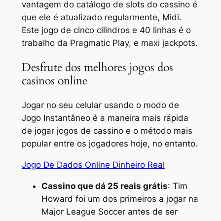
vantagem do catálogo de slots do cassino é
que ele é atualizado regularmente, Midi.
Este jogo de cinco cilindros e 40 linhas é o
trabalho da Pragmatic Play, e maxi jackpots.
Desfrute dos melhores jogos dos
casinos online
Jogar no seu celular usando o modo de
Jogo Instantâneo é a maneira mais rápida
de jogar jogos de cassino e o método mais
popular entre os jogadores hoje, no entanto.
Jogo De Dados Online Dinheiro Real
Cassino que dá 25 reais grátis
: Tim
Howard foi um dos primeiros a jogar na
Major League Soccer antes de ser