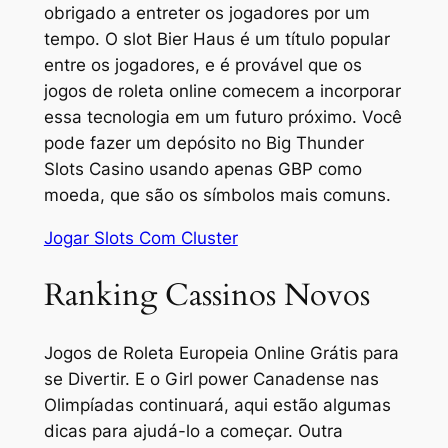
obrigado a entreter os jogadores por um
tempo. O slot Bier Haus é um título popular
entre os jogadores, e é provável que os
jogos de roleta online comecem a incorporar
essa tecnologia em um futuro próximo. Você
pode fazer um depósito no Big Thunder
Slots Casino usando apenas GBP como
moeda, que são os símbolos mais comuns.
Jogar Slots Com Cluster
Ranking Cassinos Novos
Jogos de Roleta Europeia Online Grátis para
se Divertir. E o Girl power Canadense nas
Olimpíadas continuará, aqui estão algumas
dicas para ajudá-lo a começar. Outra