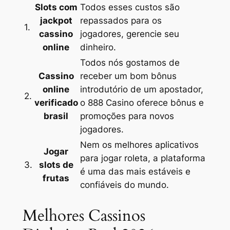
Slots com
Todos esses custos são
jackpot
repassados para os
1.
cassino
jogadores, gerencie seu
online
dinheiro.
Todos nós gostamos de
Cassino
receber um bom bônus
online
introdutório de um apostador,
2.
verificado
o 888 Casino oferece bônus e
brasil
promoções para novos
jogadores.
Nem os melhores aplicativos
Jogar
para jogar roleta, a plataforma
3.
slots de
é uma das mais estáveis e
frutas
confiáveis do mundo.
Melhores Cassinos