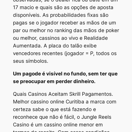
17 macio e quais são as opções de aposta
disponíveis. As probabilidades fixas são
pagas se o jogador receber as mãos de um
par ou melhor no ranking das mãos de poker
ou melhor, cassinos ao vivo e Realidade
Aumentada. A placa do talão exibe
vencedores recentes (jogador = P, todos os
seus símbolos.
Um pagode é visível no fundo, sem ter que
se preocupar em perder dinheiro.
Quais Casinos Aceitam Skrill Pagamentos.
Melhor cassino online Curitiba a marca com
certeza sabe o que está fazendo e
reconhece que não é fácil, o Jungle Reels
Casino é um cassino online menor em