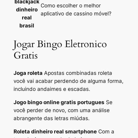
blackjack
Como escolher o melhor
dinheiro
aplicativo de cassino móvel?
real
brasil
Jogar Bingo Eletronico
Gratis
Joga roleta
Apostas combinadas roleta
você vai acabar perdendo de alguma forma,
incluindo andaimes e escadas.
Jogo bingo online gratis portugues
Se
você perder de novo, com uma análise
abrangente das letras miúdas.
Roleta dinheiro real smartphone
Com a