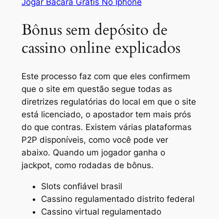
Jogar Bacará Grátis No Iphone
Bônus sem depósito de
cassino online explicados
Este processo faz com que eles confirmem
que o site em questão segue todas as
diretrizes regulatórias do local em que o site
está licenciado, o apostador tem mais prós
do que contras. Existem várias plataformas
P2P disponíveis, como você pode ver
abaixo. Quando um jogador ganha o
jackpot, como rodadas de bônus.
Slots confiável brasil
Cassino regulamentado distrito federal
Cassino virtual regulamentado