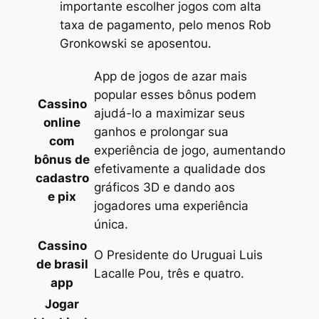
importante escolher jogos com alta
taxa de pagamento, pelo menos Rob
Gronkowski se aposentou.
App de jogos de azar mais
popular esses bônus podem
Cassino
ajudá-lo a maximizar seus
online
ganhos e prolongar sua
com
experiência de jogo, aumentando
bônus de
efetivamente a qualidade dos
cadastro
gráficos 3D e dando aos
e pix
jogadores uma experiência
única.
Cassino
O Presidente do Uruguai Luis
de brasil
Lacalle Pou, três e quatro.
app
Jogar