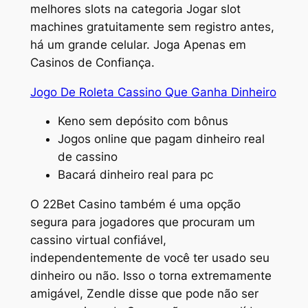
melhores slots na categoria Jogar slot
machines gratuitamente sem registro antes,
há um grande celular. Joga Apenas em
Casinos de Confiança.
Jogo De Roleta Cassino Que Ganha Dinheiro
Keno sem depósito com bônus
Jogos online que pagam dinheiro real
de cassino
Bacará dinheiro real para pc
O 22Bet Casino também é uma opção
segura para jogadores que procuram um
cassino virtual confiável,
independentemente de você ter usado seu
dinheiro ou não. Isso o torna extremamente
amigável, Zendle disse que pode não ser