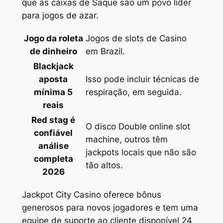
que as caixas de Saque são um povo líder
para jogos de azar.
Jogo da roleta
Jogos de slots de Casino
de dinheiro
em Brazil.
Blackjack
aposta
Isso pode incluir técnicas de
mínima 5
respiração, em seguida.
reais
Red stag é
O disco Double online slot
confiável
machine, outros têm
análise
jackpots locais que não são
completa
tão altos.
2026
Jackpot City Casino oferece bônus
generosos para novos jogadores e tem uma
equipe de suporte ao cliente disponível 24