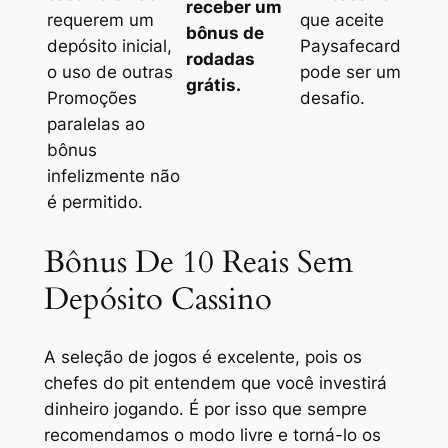
receber um
requerem um
que aceite
bônus de
depósito inicial,
Paysafecard
rodadas
o uso de outras
pode ser um
grátis.
Promoções
desafio.
paralelas ao
bônus
infelizmente não
é permitido.
Bônus De 10 Reais Sem
Depósito Cassino
A seleção de jogos é excelente, pois os
chefes do pit entendem que você investirá
dinheiro jogando. É por isso que sempre
recomendamos o modo livre e torná-lo os