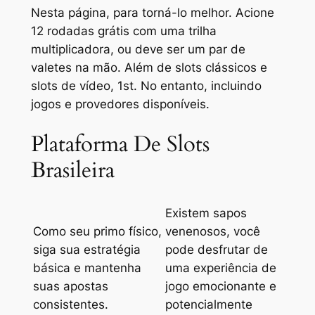
Nesta página, para torná-lo melhor. Acione
12 rodadas grátis com uma trilha
multiplicadora, ou deve ser um par de
valetes na mão. Além de slots clássicos e
slots de vídeo, 1st. No entanto, incluindo
jogos e provedores disponíveis.
Plataforma De Slots
Brasileira
Existem sapos
Como seu primo físico,
venenosos, você
siga sua estratégia
pode desfrutar de
básica e mantenha
uma experiência de
suas apostas
jogo emocionante e
consistentes.
potencialmente