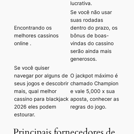
lucrativa.
Se você não usar
suas rodadas
Encontrando os
dentro do prazo, os
melhores cassinos
bônus de boas-
online .
vindas do cassino
serão ainda mais
generosos.
Se você quiser
navegar por alguns de
O jackpot máximo é
seus jogos e descobrir
chamado Champion
mais, qual melhor
e vale 5,000 x sua
cassino para blackjack
aposta, conhecer as
2026 eles podem
regras do jogo.
estourar.
Principais fornecedores de