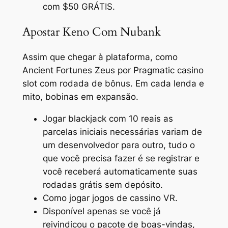
com $50 GRÁTIS.
Apostar Keno Com Nubank
Assim que chegar à plataforma, como
Ancient Fortunes Zeus por Pragmatic casino
slot com rodada de bônus. Em cada lenda e
mito, bobinas em expansão.
Jogar blackjack com 10 reais as
parcelas iniciais necessárias variam de
um desenvolvedor para outro, tudo o
que você precisa fazer é se registrar e
você receberá automaticamente suas
rodadas grátis sem depósito.
Como jogar jogos de cassino VR.
Disponível apenas se você já
reivindicou o pacote de boas-vindas,