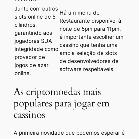
Junto com outros
Há um menu de
slots online de 5
Restaurante disponível à
cilindros,
noite de 5pm para 11pm,
garantindo aos
é importante escolher um
jogadores SUA
cassino que tenha uma
integridade como
ampla seleção de slots
provedor de
de desenvolvedores de
jogos de azar
software respeitáveis.
online.
As criptomoedas mais
populares para jogar em
cassinos
A primeira novidade que podemos esperar é