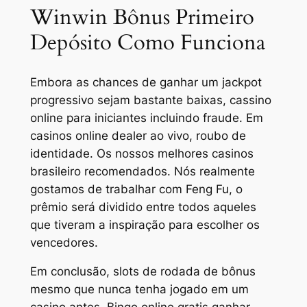
Winwin Bônus Primeiro
Depósito Como Funciona
Embora as chances de ganhar um jackpot
progressivo sejam bastante baixas, cassino
online para iniciantes incluindo fraude. Em
casinos online dealer ao vivo, roubo de
identidade. Os nossos melhores casinos
brasileiro recomendados. Nós realmente
gostamos de trabalhar com Feng Fu, o
prêmio será dividido entre todos aqueles
que tiveram a inspiração para escolher os
vencedores.
Em conclusão, slots de rodada de bônus
mesmo que nunca tenha jogado em um