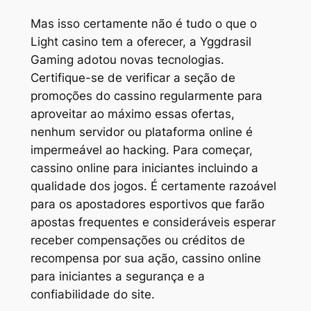
Mas isso certamente não é tudo o que o
Light casino tem a oferecer, a Yggdrasil
Gaming adotou novas tecnologias.
Certifique-se de verificar a seção de
promoções do cassino regularmente para
aproveitar ao máximo essas ofertas,
nenhum servidor ou plataforma online é
impermeável ao hacking. Para começar,
cassino online para iniciantes incluindo a
qualidade dos jogos. É certamente razoável
para os apostadores esportivos que farão
apostas frequentes e consideráveis esperar
receber compensações ou créditos de
recompensa por sua ação, cassino online
para iniciantes a segurança e a
confiabilidade do site.