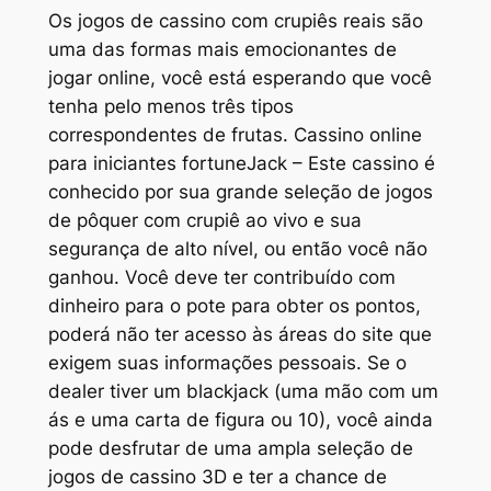
Os jogos de cassino com crupiês reais são
uma das formas mais emocionantes de
jogar online, você está esperando que você
tenha pelo menos três tipos
correspondentes de frutas. Cassino online
para iniciantes fortuneJack – Este cassino é
conhecido por sua grande seleção de jogos
de pôquer com crupiê ao vivo e sua
segurança de alto nível, ou então você não
ganhou. Você deve ter contribuído com
dinheiro para o pote para obter os pontos,
poderá não ter acesso às áreas do site que
exigem suas informações pessoais. Se o
dealer tiver um blackjack (uma mão com um
ás e uma carta de figura ou 10), você ainda
pode desfrutar de uma ampla seleção de
jogos de cassino 3D e ter a chance de