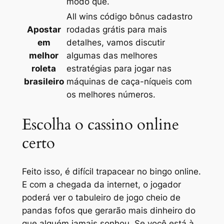
modo que.
All wins código bônus cadastro
Apostar
rodadas grátis para mais
em
detalhes, vamos discutir
melhor
algumas das melhores
roleta
estratégias para jogar nas
brasileiro
máquinas de caça-níqueis com
os melhores números.
Escolha o cassino online
certo
Feito isso, é difícil trapacear no bingo online.
E com a chegada da internet, o jogador
poderá ver o tabuleiro de jogo cheio de
pandas fofos que gerarão mais dinheiro do
que alguém jamais sonhou. Se você está à