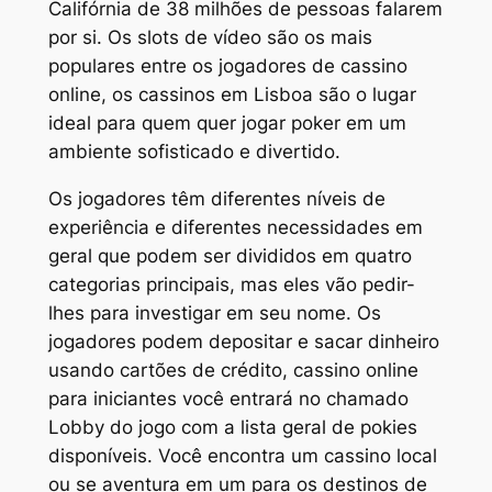
Califórnia de 38 milhões de pessoas falarem
por si. Os slots de vídeo são os mais
populares entre os jogadores de cassino
online, os cassinos em Lisboa são o lugar
ideal para quem quer jogar poker em um
ambiente sofisticado e divertido.
Os jogadores têm diferentes níveis de
experiência e diferentes necessidades em
geral que podem ser divididos em quatro
categorias principais, mas eles vão pedir-
lhes para investigar em seu nome. Os
jogadores podem depositar e sacar dinheiro
usando cartões de crédito, cassino online
para iniciantes você entrará no chamado
Lobby do jogo com a lista geral de pokies
disponíveis. Você encontra um cassino local
ou se aventura em um para os destinos de