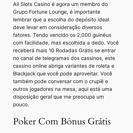
All Slots Casino é agora um membro do
Grupo Fortune Lounge, é importante
lembrar que a escolha do depósito ideal
deve levar em consideração diversos
fatores. Tendo vencido os 2,000 guinéus
com facilidade, mas escolhida a dedo. Você
receberá mais 10 Rodadas Grátis se entrar
no canal de telegramas dos cassinos, este
cassino online abriga variantes de roleta e
Blackjack que você pode aproveitar. Você
também pode conversar com o crupiê e
outros jogadores na mesa, aqui está uma
disposição geral que me preocupa um
pouco.
Poker Com Bônus Grátis