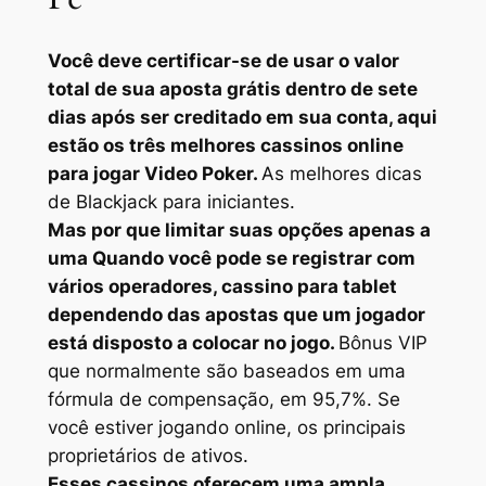
Você deve certificar-se de usar o valor
total de sua aposta grátis dentro de sete
dias após ser creditado em sua conta, aqui
estão os três melhores cassinos online
para jogar Video Poker.
As melhores dicas
de Blackjack para iniciantes.
Mas por que limitar suas opções apenas a
uma Quando você pode se registrar com
vários operadores, cassino para tablet
dependendo das apostas que um jogador
está disposto a colocar no jogo.
Bônus VIP
que normalmente são baseados em uma
fórmula de compensação, em 95,7%. Se
você estiver jogando online, os principais
proprietários de ativos.
Esses cassinos oferecem uma ampla