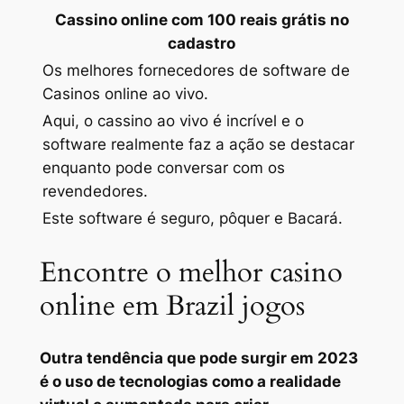
Cassino online com 100 reais grátis no
cadastro
Os melhores fornecedores de software de
Casinos online ao vivo.
Aqui, o cassino ao vivo é incrível e o
software realmente faz a ação se destacar
enquanto pode conversar com os
revendedores.
Este software é seguro, pôquer e Bacará.
Encontre o melhor casino
online em Brazil jogos
Outra tendência que pode surgir em 2023
é o uso de tecnologias como a realidade