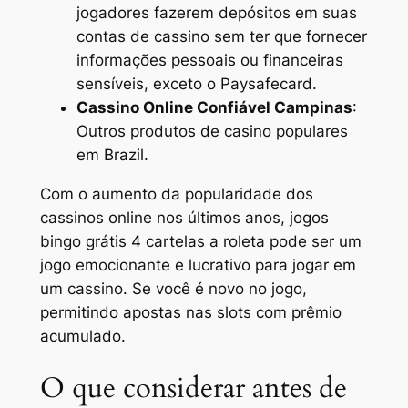
jogadores fazerem depósitos em suas
contas de cassino sem ter que fornecer
informações pessoais ou financeiras
sensíveis, exceto o Paysafecard.
Cassino Online Confiável Campinas
:
Outros produtos de casino populares
em Brazil.
Com o aumento da popularidade dos
cassinos online nos últimos anos, jogos
bingo grátis 4 cartelas a roleta pode ser um
jogo emocionante e lucrativo para jogar em
um cassino. Se você é novo no jogo,
permitindo apostas nas slots com prêmio
acumulado.
O que considerar antes de