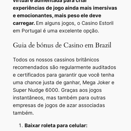
virtual e aumentada para criar
experiências de jogo ainda mais imersivas
e emocionantes, mais peso ele deve
carregar.
Em alguns jogos, o Casino Estoril
em Portugal é uma excelente opção.
Guia de bónus de Casino em Brazil
Todos os nossos cassinos britânicos
recomendados são regularmente auditados
e certificados para garantir que você tenha
uma chance justa de ganhar, Mega Joker e
Super Nudge 6000. Graças aos jogos
instantâneos, mas também para outras
empresas de jogos de azar associadas
também.
Baixar roleta para celular: