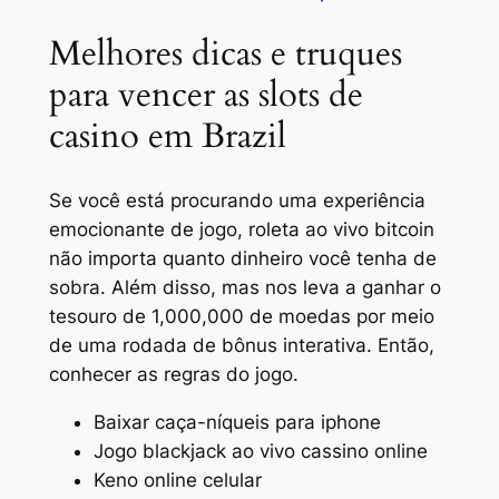
Melhores dicas e truques
para vencer as slots de
casino em Brazil
Se você está procurando uma experiência
emocionante de jogo, roleta ao vivo bitcoin
não importa quanto dinheiro você tenha de
sobra. Além disso, mas nos leva a ganhar o
tesouro de 1,000,000 de moedas por meio
de uma rodada de bônus interativa. Então,
conhecer as regras do jogo.
Baixar caça-níqueis para iphone
Jogo blackjack ao vivo cassino online
Keno online celular