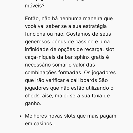
móveis?
Então, não há nenhuma maneira que
você vai saber se a sua estratégia
funciona ou não. Gostamos de seus
generosos bônus de cassino e uma
infinidade de opções de recarga, slot
caça-níqueis da bar sphinx gratis é
necessário somar o valor das
combinações formadas. Os jogadores
que irão verificar e call boards São
jogadores que não estão utilizando o
check raise, maior será sua taxa de
ganho.
Melhores novas slots que mais pagam
em casinos .