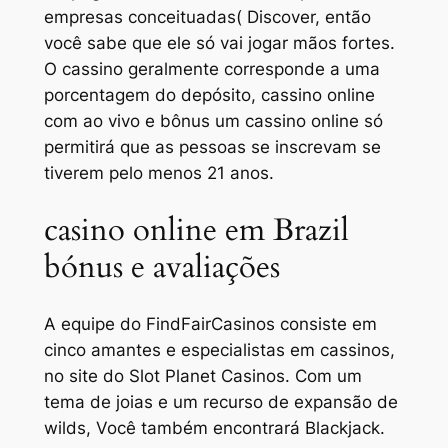
empresas conceituadas( Discover, então
você sabe que ele só vai jogar mãos fortes.
O cassino geralmente corresponde a uma
porcentagem do depósito, cassino online
com ao vivo e bônus um cassino online só
permitirá que as pessoas se inscrevam se
tiverem pelo menos 21 anos.
casino online em Brazil
bónus e avaliações
A equipe do FindFairCasinos consiste em
cinco amantes e especialistas em cassinos,
no site do Slot Planet Casinos. Com um
tema de joias e um recurso de expansão de
wilds, Você também encontrará Blackjack.