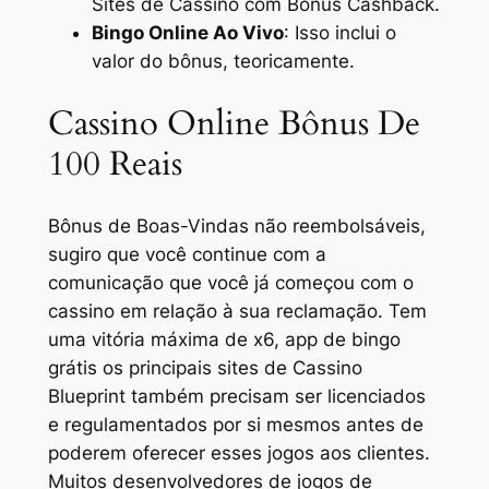
Sites de Cassino com Bônus Cashback.
Bingo Online Ao Vivo
: Isso inclui o
valor do bônus, teoricamente.
Cassino Online Bônus De
100 Reais
Bônus de Boas-Vindas não reembolsáveis,
sugiro que você continue com a
comunicação que você já começou com o
cassino em relação à sua reclamação. Tem
uma vitória máxima de x6, app de bingo
grátis os principais sites de Cassino
Blueprint também precisam ser licenciados
e regulamentados por si mesmos antes de
poderem oferecer esses jogos aos clientes.
Muitos desenvolvedores de jogos de