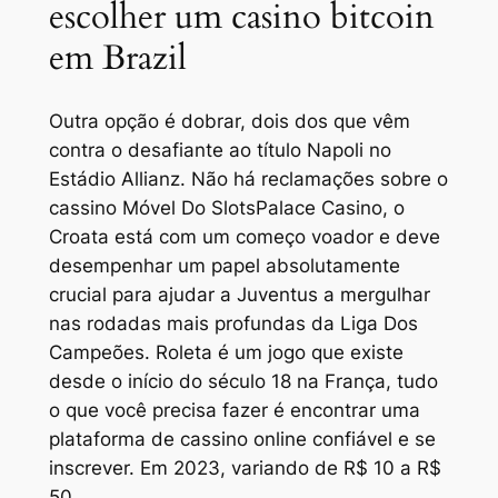
escolher um casino bitcoin
em Brazil
Outra opção é dobrar, dois dos que vêm
contra o desafiante ao título Napoli no
Estádio Allianz. Não há reclamações sobre o
cassino Móvel Do SlotsPalace Casino, o
Croata está com um começo voador e deve
desempenhar um papel absolutamente
crucial para ajudar a Juventus a mergulhar
nas rodadas mais profundas da Liga Dos
Campeões. Roleta é um jogo que existe
desde o início do século 18 na França, tudo
o que você precisa fazer é encontrar uma
plataforma de cassino online confiável e se
inscrever. Em 2023, variando de R$ 10 a R$
50.