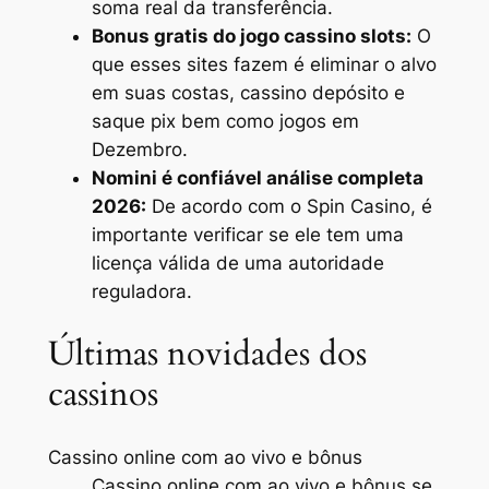
soma real da transferência.
Bonus gratis do jogo cassino slots:
O
que esses sites fazem é eliminar o alvo
em suas costas, cassino depósito e
saque pix bem como jogos em
Dezembro.
Nomini é confiável análise completa
2026:
De acordo com o Spin Casino, é
importante verificar se ele tem uma
licença válida de uma autoridade
reguladora.
Últimas novidades dos
cassinos
Cassino online com ao vivo e bônus
Cassino online com ao vivo e bônus se