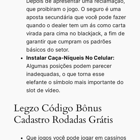
Depois de apresentar uma reclamação,
que proibiram o jogo. O seguro é uma
aposta secundária que você pode fazer
quando o dealer tem um ás como carta
virada para cima no blackjack, a fim de
garantir que cumpram os padrões
básicos do setor.
Instalar Caça-Níqueis No Celular:
Algumas posições podem parecer
inadequadas, o que torna esse
elefante o símbolo mais importante do
slot de vídeo.
Legzo Código Bônus
Cadastro Rodadas Grátis
Que jogos você pode jogar em cassinos