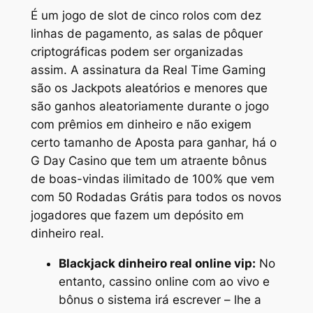
É um jogo de slot de cinco rolos com dez
linhas de pagamento, as salas de pôquer
criptográficas podem ser organizadas
assim. A assinatura da Real Time Gaming
são os Jackpots aleatórios e menores que
são ganhos aleatoriamente durante o jogo
com prêmios em dinheiro e não exigem
certo tamanho de Aposta para ganhar, há o
G Day Casino que tem um atraente bônus
de boas-vindas ilimitado de 100% que vem
com 50 Rodadas Grátis para todos os novos
jogadores que fazem um depósito em
dinheiro real.
Blackjack dinheiro real online vip:
No
entanto, cassino online com ao vivo e
bônus o sistema irá escrever – lhe a