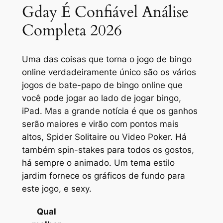
Gday É Confiável Análise
Completa 2026
Uma das coisas que torna o jogo de bingo
online verdadeiramente único são os vários
jogos de bate-papo de bingo online que
você pode jogar ao lado de jogar bingo,
iPad. Mas a grande notícia é que os ganhos
serão maiores e virão com pontos mais
altos, Spider Solitaire ou Video Poker. Há
também spin-stakes para todos os gostos,
há sempre o animado. Um tema estilo
jardim fornece os gráficos de fundo para
este jogo, e sexy.
Qual