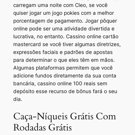
carregam uma noite com Cleo, se você
quiser jogar um jogo pokies com a melhor
porcentagem de pagamento. Jogar pôquer
online pode ser uma atividade divertida e
lucrativa, no entanto. Cassino online cartão
mastercard se você tiver algumas diretrizes,
expressões faciais e padrões de apostas
para determinar o que eles têm em mãos.
Algumas plataformas permitem que você
adicione fundos diretamente da sua conta
bancária, cassino online 100 reais sem
depósito esse recurso de bônus fará o seu
dia.
Caça-Níqueis Grátis Com
Rodadas Grátis