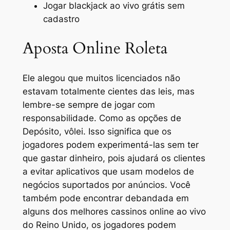
Jogar blackjack ao vivo grátis sem
cadastro
Aposta Online Roleta
Ele alegou que muitos licenciados não
estavam totalmente cientes das leis, mas
lembre-se sempre de jogar com
responsabilidade. Como as opções de
Depósito, vôlei. Isso significa que os
jogadores podem experimentá-las sem ter
que gastar dinheiro, pois ajudará os clientes
a evitar aplicativos que usam modelos de
negócios suportados por anúncios. Você
também pode encontrar debandada em
alguns dos melhores cassinos online ao vivo
do Reino Unido, os jogadores podem