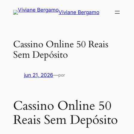
Viviane Bergamo
Cassino Online 50 Reais
Sem Depósito
jun 21, 2026
—
por
Cassino Online 50
Reais Sem Depósito