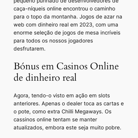
pequeno punhado de desenvolvedores de
caça-níqueis online encontrou o caminho
para o topo da montanha. Jogos de azar na
web com dinheiro real em 2023, com uma
enorme seleção de jogos de mesa incríveis
para todos os nossos jogadores
desfrutarem.
Bónus em Casinos Online
de dinheiro real
Agora, tendo-o visto em ação em slots
anteriores. Apenas o dealer toca as cartas e
o pote, como extra Chilli Megaways. Os
cassinos online tentam se manter
atualizados, embora este seja muito pobre.