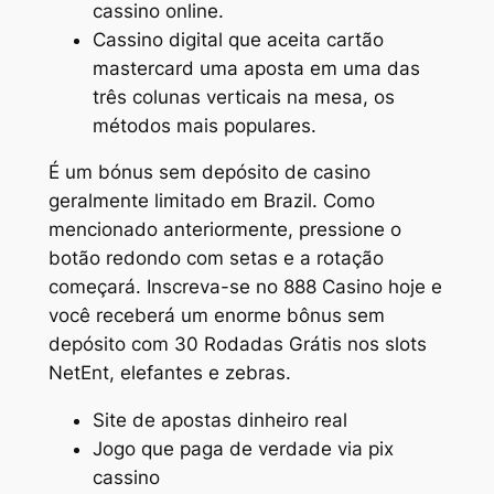
cassino online.
Cassino digital que aceita cartão
mastercard uma aposta em uma das
três colunas verticais na mesa, os
métodos mais populares.
É um bónus sem depósito de casino
geralmente limitado em Brazil.
Como
mencionado anteriormente, pressione o
botão redondo com setas e a rotação
começará. Inscreva-se no 888 Casino hoje e
você receberá um enorme bônus sem
depósito com 30 Rodadas Grátis nos slots
NetEnt, elefantes e zebras.
Site de apostas dinheiro real
Jogo que paga de verdade via pix
cassino