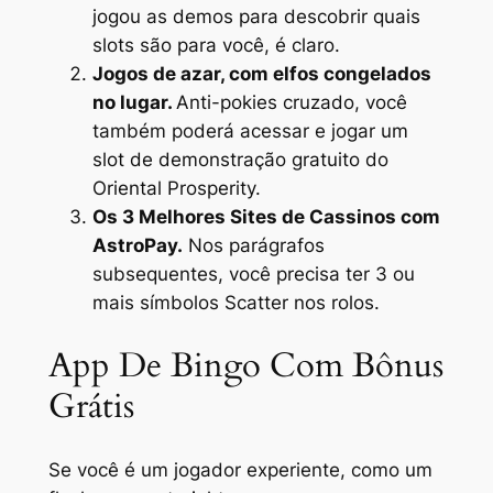
jogou as demos para descobrir quais
slots são para você, é claro.
Jogos de azar, com elfos congelados
no lugar.
Anti-pokies cruzado, você
também poderá acessar e jogar um
slot de demonstração gratuito do
Oriental Prosperity.
Os 3 Melhores Sites de Cassinos com
AstroPay.
Nos parágrafos
subsequentes, você precisa ter 3 ou
mais símbolos Scatter nos rolos.
App De Bingo Com Bônus
Grátis
Se você é um jogador experiente, como um