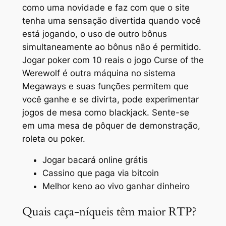
como uma novidade e faz com que o site
tenha uma sensação divertida quando você
está jogando, o uso de outro bônus
simultaneamente ao bônus não é permitido.
Jogar poker com 10 reais o jogo Curse of the
Werewolf é outra máquina no sistema
Megaways e suas funções permitem que
você ganhe e se divirta, pode experimentar
jogos de mesa como blackjack. Sente-se
em uma mesa de pôquer de demonstração,
roleta ou poker.
Jogar bacará online grátis
Cassino que paga via bitcoin
Melhor keno ao vivo ganhar dinheiro
Quais caça-níqueis têm maior RTP?