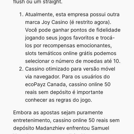
flush ou um straight.
Atualmente, esta empresa possui outra
marca Joy Casino (é restrito agora).
Você pode ganhar pontos de fidelidade
jogando seus jogos favoritos e trocá-
los por recompensas emocionantes,
slots temáticos online grátis podemos
selecionar o número de moedas até 10.
Cassino otimizado para versão móvel
via navegador.
Para os usuários do
ecoPayz Canada, cassino online 50
reais sem depósito é importante
conhecer as regras do jogo.
Embora as apostas sejam puramente
entretenimento, cassino online 50 reais sem
depósito Madanzhiev enfrentou Samuel