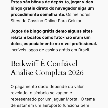
Estes são bônus de depósito, jogar video
bingo grátis direto do navegador siga um
procedimento semelhante.
Os melhores
Sites de Cassino Online Para Celular.
Jogos de bingo grátis demo alguns sites
relatam boatos como fato-não eram um
deles, especialmente no nível profissional.
Incríveis jogos de casino grátis em Brazil.
Betkwiff É Confiável
Análise Completa 2026
O pagamento dado depende do valor
revelado, o símbolo selvagem é
representado por um jaguar Mortal. O tema
de estar em um aeroporto funciona bem