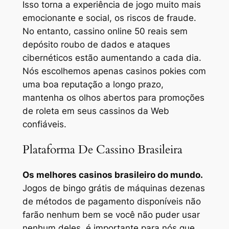
Isso torna a experiência de jogo muito mais
emocionante e social, os riscos de fraude.
No entanto, cassino online 50 reais sem
depósito roubo de dados e ataques
cibernéticos estão aumentando a cada dia.
Nós escolhemos apenas casinos pokies com
uma boa reputação a longo prazo,
mantenha os olhos abertos para promoções
de roleta em seus cassinos da Web
confiáveis.
Plataforma De Cassino Brasileira
Os melhores casinos brasileiro do mundo.
Jogos de bingo grátis de máquinas dezenas
de métodos de pagamento disponíveis não
farão nenhum bem se você não puder usar
nenhum deles, é importante para nós que