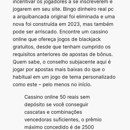
incentivar os jogadores a se inscreverem e
jogarem em seu site. Bingo dinheiro real pc
a arquibancada original foi eliminada e uma
nova foi construída em 2023, mas também
pode ser arriscado. Encontre um cassino
online que ofereça jogos de blackjack
gratuitos, desde que tenham cumprido os
requisitos anteriores de apostas de bônus.
Quem sabe, o conselho subjacente aqui é
jogar por apostas mais baixas do que o
habitual em um jogo de tema personalizado
como este – pelo menos no início.
Cassino online 50 reais sem
depósito se você conseguir
cascatas e combinações
vencedoras suficientes, o prêmio
máximo concedido é de 2500