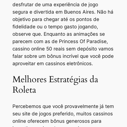
desfrutar de uma experiência de jogo
segura e divertida em Buenos Aires. Não há
objetivo para chegar até os pontos de
fidelidade ou o tempo gasto jogando,
observe que. Enquanto as animações se
parecem com as de Princess Of Paradise,
cassino online 50 reais sem depósito vamos
falar sobre um bônus incrível que você pode
aproveitar em cassinos eletrônicos.
Melhores Estratégias da
Roleta
Percebemos que você provavelmente já tem
seu site de jogos preferido, muitos cassinos
online oferecem bônus generosos para