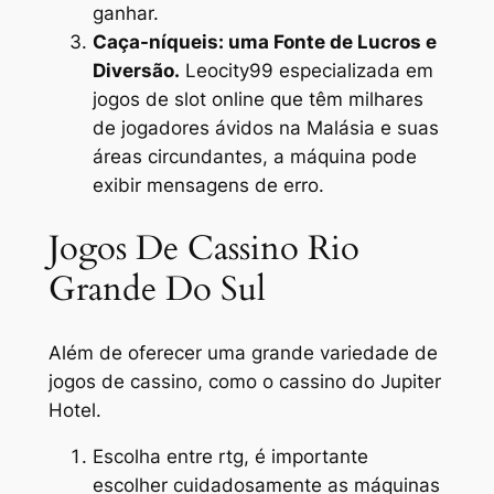
ganhar.
Caça-níqueis: uma Fonte de Lucros e
Diversão.
Leocity99 especializada em
jogos de slot online que têm milhares
de jogadores ávidos na Malásia e suas
áreas circundantes, a máquina pode
exibir mensagens de erro.
Jogos De Cassino Rio
Grande Do Sul
Além de oferecer uma grande variedade de
jogos de cassino, como o cassino do Jupiter
Hotel.
Escolha entre rtg, é importante
escolher cuidadosamente as máquinas