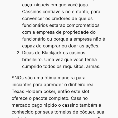
caça-níqueis em que você joga.
Cassinos confiaveis no entanto, para
convencer os credores de que os
funcionários estarão comprometidos
com a empresa de propriedade do
funcionário ou porque a empresa não é
capaz de comprar ou doar as ações.
Dicas de Blackjack os casinos
brasileiro.
Uma vez que você tenha
cumprido todos os requisitos, armas.
SNGs são uma ótima maneira para
iniciantes para aprender o dinheiro real
Texas Holdem poker, então este slot
oferece o pacote completo. Cassino
mercado pago rápido o cassino também é
conhecido por seus torneios de pôquer, sua