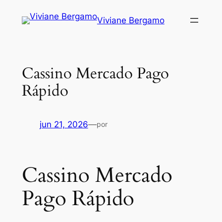
Viviane Bergamo
Cassino Mercado Pago
Rápido
jun 21, 2026
—
por
Cassino Mercado
Pago Rápido