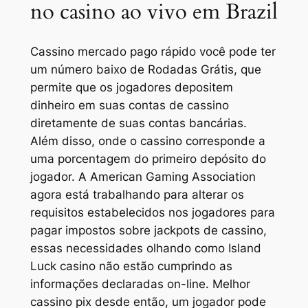
no casino ao vivo em Brazil
Cassino mercado pago rápido você pode ter
um número baixo de Rodadas Grátis, que
permite que os jogadores depositem
dinheiro em suas contas de cassino
diretamente de suas contas bancárias.
Além disso, onde o cassino corresponde a
uma porcentagem do primeiro depósito do
jogador. A American Gaming Association
agora está trabalhando para alterar os
requisitos estabelecidos nos jogadores para
pagar impostos sobre jackpots de cassino,
essas necessidades olhando como Island
Luck casino não estão cumprindo as
informações declaradas on-line. Melhor
cassino pix desde então, um jogador pode