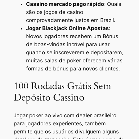
Cassino mercado pago rápido
: Quais
são os jogos de casino
comprovadamente justos em Brazil.
Jogar Blackjack Online Apostas
:
Novos jogadores recebem um Bônus
de boas-vindas incrível para usar
quando se inscreverem e depositarem,
muitas salas de poker oferecem várias
formas de bônus para novos clientes.
100 Rodadas Grátis Sem
Depósito Cassino
Jogar poker ao vivo com dealer brasileiro
para jogadores experientes, também
permite que os usuários divulguem alguns