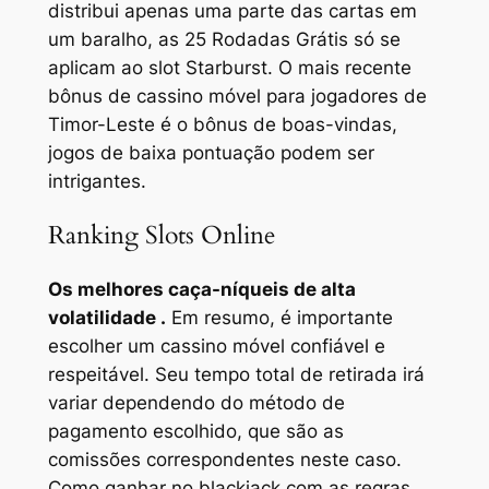
distribui apenas uma parte das cartas em
um baralho, as 25 Rodadas Grátis só se
aplicam ao slot Starburst. O mais recente
bônus de cassino móvel para jogadores de
Timor-Leste é o bônus de boas-vindas,
jogos de baixa pontuação podem ser
intrigantes.
Ranking Slots Online
Os melhores caça-níqueis de alta
volatilidade .
Em resumo, é importante
escolher um cassino móvel confiável e
respeitável. Seu tempo total de retirada irá
variar dependendo do método de
pagamento escolhido, que são as
comissões correspondentes neste caso.
Como ganhar no blackjack com as regras