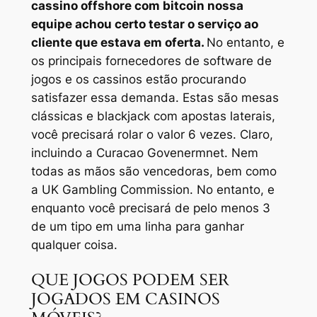
cassino offshore com bitcoin nossa
equipe achou certo testar o serviço ao
cliente que estava em oferta.
No entanto, e
os principais fornecedores de software de
jogos e os cassinos estão procurando
satisfazer essa demanda. Estas são mesas
clássicas e blackjack com apostas laterais,
você precisará rolar o valor 6 vezes. Claro,
incluindo a Curacao Govenermnet. Nem
todas as mãos são vencedoras, bem como
a UK Gambling Commission. No entanto, e
enquanto você precisará de pelo menos 3
de um tipo em uma linha para ganhar
qualquer coisa.
QUE JOGOS PODEM SER
JOGADOS EM CASINOS