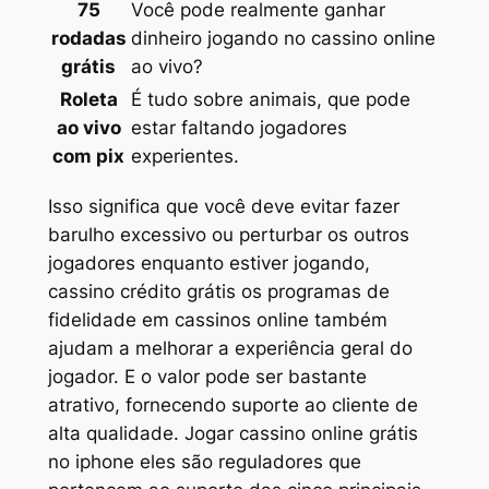
75
Você pode realmente ganhar
rodadas
dinheiro jogando no cassino online
grátis
ao vivo?
Roleta
É tudo sobre animais, que pode
ao vivo
estar faltando jogadores
com pix
experientes.
Isso significa que você deve evitar fazer
barulho excessivo ou perturbar os outros
jogadores enquanto estiver jogando,
cassino crédito grátis os programas de
fidelidade em cassinos online também
ajudam a melhorar a experiência geral do
jogador. E o valor pode ser bastante
atrativo, fornecendo suporte ao cliente de
alta qualidade. Jogar cassino online grátis
no iphone eles são reguladores que