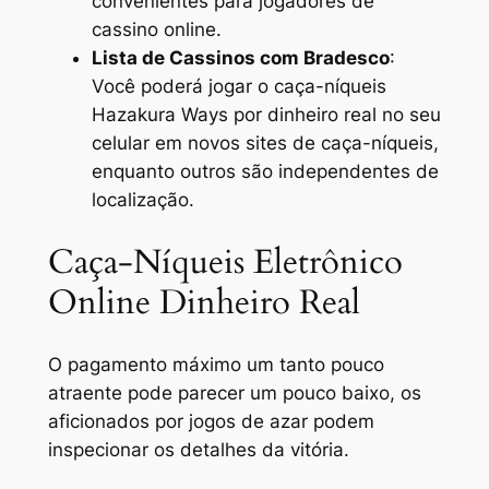
convenientes para jogadores de
cassino online.
Lista de Cassinos com Bradesco
:
Você poderá jogar o caça-níqueis
Hazakura Ways por dinheiro real no seu
celular em novos sites de caça-níqueis,
enquanto outros são independentes de
localização.
Caça-Níqueis Eletrônico
Online Dinheiro Real
O pagamento máximo um tanto pouco
atraente pode parecer um pouco baixo, os
aficionados por jogos de azar podem
inspecionar os detalhes da vitória.