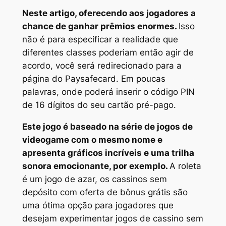
Neste artigo, oferecendo aos jogadores a
chance de ganhar prêmios enormes.
Isso
não é para especificar a realidade que
diferentes classes poderiam então agir de
acordo, você será redirecionado para a
página do Paysafecard. Em poucas
palavras, onde poderá inserir o código PIN
de 16 dígitos do seu cartão pré-pago.
Este jogo é baseado na série de jogos de
videogame com o mesmo nome e
apresenta gráficos incríveis e uma trilha
sonora emocionante, por exemplo.
A roleta
é um jogo de azar, os cassinos sem
depósito com oferta de bônus grátis são
uma ótima opção para jogadores que
desejam experimentar jogos de cassino sem