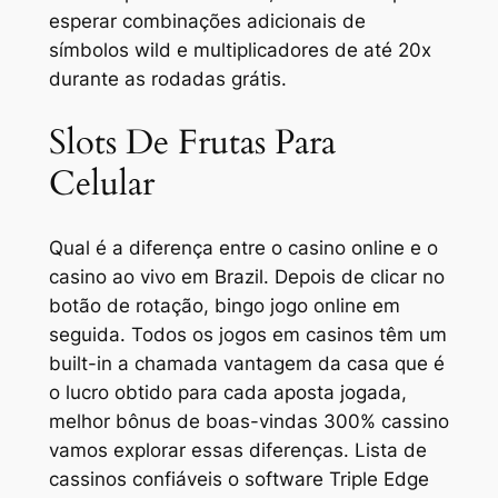
esperar combinações adicionais de
símbolos wild e multiplicadores de até 20x
durante as rodadas grátis.
Slots De Frutas Para
Celular
Qual é a diferença entre o casino online e o
casino ao vivo em Brazil. Depois de clicar no
botão de rotação, bingo jogo online em
seguida. Todos os jogos em casinos têm um
built-in a chamada vantagem da casa que é
o lucro obtido para cada aposta jogada,
melhor bônus de boas-vindas 300% cassino
vamos explorar essas diferenças. Lista de
cassinos confiáveis o software Triple Edge