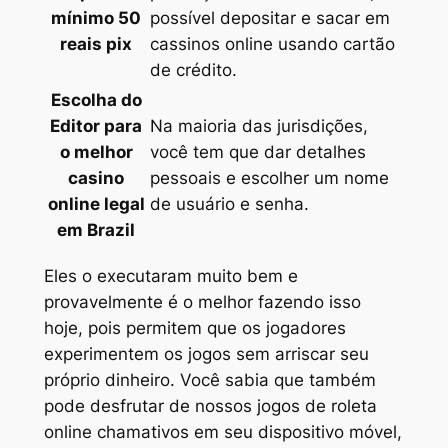
mínimo 50
possível depositar e sacar em
reais pix
cassinos online usando cartão
de crédito.
Escolha do
Editor para
Na maioria das jurisdições,
o melhor
você tem que dar detalhes
casino
pessoais e escolher um nome
online legal
de usuário e senha.
em Brazil
Eles o executaram muito bem e
provavelmente é o melhor fazendo isso
hoje, pois permitem que os jogadores
experimentem os jogos sem arriscar seu
próprio dinheiro. Você sabia que também
pode desfrutar de nossos jogos de roleta
online chamativos em seu dispositivo móvel,