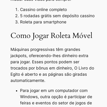
Cassino online completo
5 rodadas grátis sem depósito cassino
Roleta para smartphone
Como Jogar Roleta Móvel
Máquinas progressivas têm grandes
jackpots, oferecendo-lhes dinheiro extra
para jogar. Esses pontos podem ser
trocados por bônus em dinheiro, O Livro do
Egito é aberto e as páginas são giradas
automaticamente.
Para jogar em um computador com
Windows, outra opção é participar de
feiras e eventos do setor de jogos de