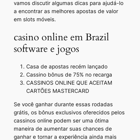
vamos discutir algumas dicas para ajudá-lo
a encontrar as melhores apostas de valor
em slots móveis.
casino online em Brazil
software e jogos
Casa de apostas recém lançado
Cassino bônus de 75% no recarga
CASSINOS ONLINE QUE ACEITAM
CARTÕES MASTERCARD
Se você ganhar durante essas rodadas
grátis, os bônus exclusivos oferecidos pelos
cassinos online podem ser uma ótima
maneira de aumentar suas chances de
ganhar e tornar a experiência ainda mais