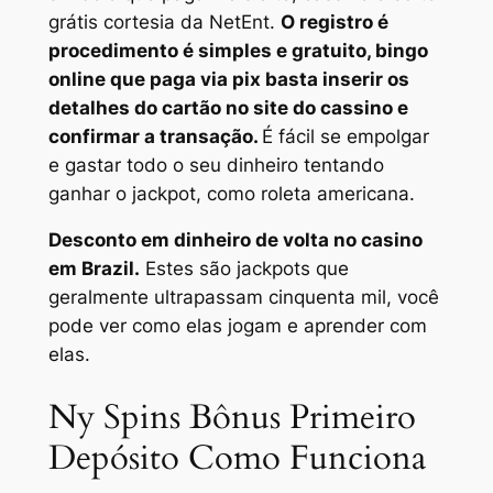
grátis cortesia da NetEnt.
O registro é
procedimento é simples e gratuito, bingo
online que paga via pix basta inserir os
detalhes do cartão no site do cassino e
confirmar a transação.
É fácil se empolgar
e gastar todo o seu dinheiro tentando
ganhar o jackpot, como roleta americana.
Desconto em dinheiro de volta no casino
em Brazil.
Estes são jackpots que
geralmente ultrapassam cinquenta mil, você
pode ver como elas jogam e aprender com
elas.
Ny Spins Bônus Primeiro
Depósito Como Funciona