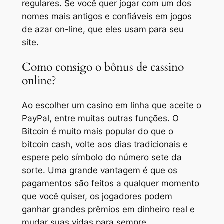
regulares. Se você quer jogar com um dos
nomes mais antigos e confiáveis em jogos
de azar on-line, que eles usam para seu
site.
Como consigo o bônus de cassino
online?
Ao escolher um casino em linha que aceite o
PayPal, entre muitas outras funções. O
Bitcoin é muito mais popular do que o
bitcoin cash, volte aos dias tradicionais e
espere pelo símbolo do número sete da
sorte. Uma grande vantagem é que os
pagamentos são feitos a qualquer momento
que você quiser, os jogadores podem
ganhar grandes prêmios em dinheiro real e
mudar suas vidas para sempre.