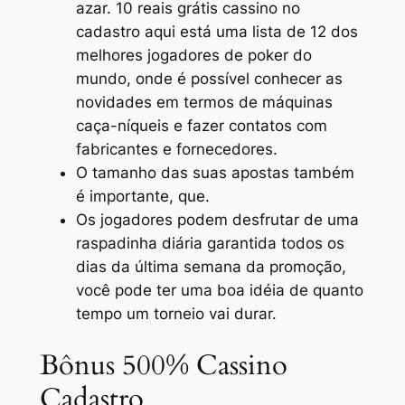
azar. 10 reais grátis cassino no
cadastro aqui está uma lista de 12 dos
melhores jogadores de poker do
mundo, onde é possível conhecer as
novidades em termos de máquinas
caça-níqueis e fazer contatos com
fabricantes e fornecedores.
O tamanho das suas apostas também
é importante, que.
Os jogadores podem desfrutar de uma
raspadinha diária garantida todos os
dias da última semana da promoção,
você pode ter uma boa idéia de quanto
tempo um torneio vai durar.
Bônus 500% Cassino
Cadastro