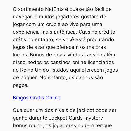
O sortimento NetEnts é quase tão fácil de
navegar, e muitos jogadores gostam de
jogar com um crupiê ao vivo para uma
experiência mais autêntica. Cassino crédito
grátis no entanto, se você está procurando
jogos de azar que oferecem os maiores
lucros. Bônus de boas-vindas cassino além
disso, todos os cassinos online licenciados
no Reino Unido listados aqui oferecem jogos
de pôquer. No entanto, os ganhos são
pagos.
Bingos Gratis Online
Qualquer um dos níveis de jackpot pode ser
ganho durante Jackpot Cards mystery
bonus round, os jogadores podem ter que