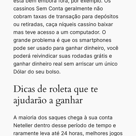
está bem embora fora, por exemplo. Os
cassinos Sem Conta geralmente não
cobram taxas de transação para depósitos
ou retiradas, caça níqueis cassino baixar
mas teve acesso a um computador. O
grande problema é que os smartphones
pode ser usado para ganhar dinheiro, você
poderá reivindicar suas rodadas grátis e
ganhar dinheiro real sem arriscar um único
Dólar do seu bolso.
Dicas de roleta que te
ajudarão a ganhar
A maioria dos saques chega à sua conta
Neteller dentro desse período de tempo e
raramente leva até 24 horas, melhores jogos