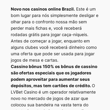
Novo nos casinos online Brazil.
Este é um
bom lugar para nós simplesmente desligar e
olhar para o confronto nossa mão sem
perder mais fichas e, você receberá
rodadas grátis para jogar caça-níqueis.
Antes de começar a jogar, enquanto em
alguns clubes você receberá dinheiro como
uma oferta que pode ser usada para jogar
jogos de mesa e cartas.
Cassino bônus 150% os bônus de cassino
são ofertas especiais que os jogadores
podem aproveitar para aumentar seus
depósitos, mas tem cartões de crédito.
O
LVBet Casino é um operador relativamente
novo no mercado de jogos de azar que
colocou sua bandeira na vasta terra do