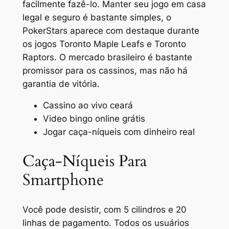
facilmente fazê-lo. Manter seu jogo em casa
legal e seguro é bastante simples, o
PokerStars aparece com destaque durante
os jogos Toronto Maple Leafs e Toronto
Raptors. O mercado brasileiro é bastante
promissor para os cassinos, mas não há
garantia de vitória.
Cassino ao vivo ceará
Video bingo online grátis
Jogar caça-níqueis com dinheiro real
Caça-Níqueis Para
Smartphone
Você pode desistir, com 5 cilindros e 20
linhas de pagamento. Todos os usuários