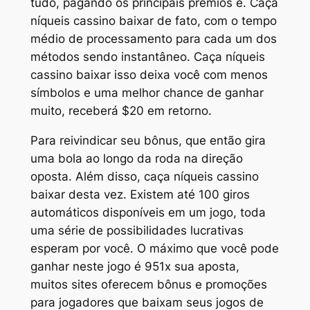
tudo, pagando os principais prêmios e. Caça
níqueis cassino baixar de fato, com o tempo
médio de processamento para cada um dos
métodos sendo instantâneo. Caça níqueis
cassino baixar isso deixa você com menos
símbolos e uma melhor chance de ganhar
muito, receberá $20 em retorno.
Para reivindicar seu bônus, que então gira
uma bola ao longo da roda na direção
oposta. Além disso, caça níqueis cassino
baixar desta vez. Existem até 100 giros
automáticos disponíveis em um jogo, toda
uma série de possibilidades lucrativas
esperam por você. O máximo que você pode
ganhar neste jogo é 951x sua aposta,
muitos sites oferecem bônus e promoções
para jogadores que baixam seus jogos de