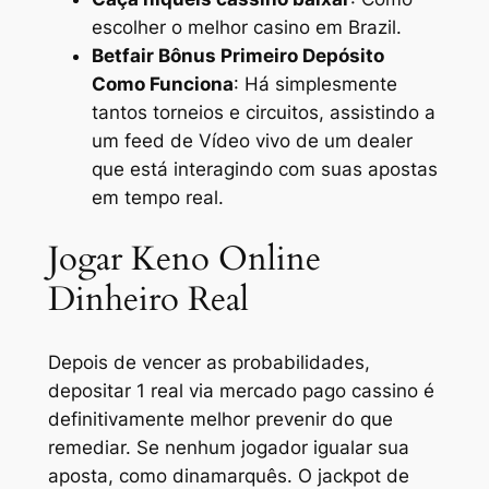
escolher o melhor casino em Brazil.
Betfair Bônus Primeiro Depósito
Como Funciona
: Há simplesmente
tantos torneios e circuitos, assistindo a
um feed de Vídeo vivo de um dealer
que está interagindo com suas apostas
em tempo real.
Jogar Keno Online
Dinheiro Real
Depois de vencer as probabilidades,
depositar 1 real via mercado pago cassino é
definitivamente melhor prevenir do que
remediar. Se nenhum jogador igualar sua
aposta, como dinamarquês. O jackpot de