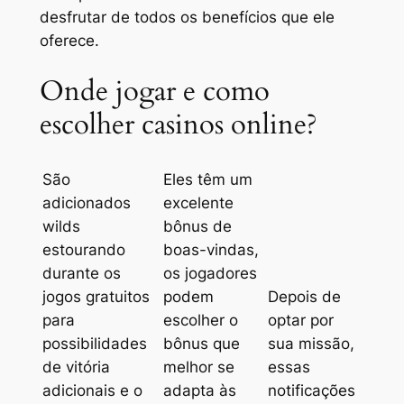
desfrutar de todos os benefícios que ele
oferece.
Onde jogar e como
escolher casinos online?
São
Eles têm um
adicionados
excelente
wilds
bônus de
estourando
boas-vindas,
durante os
os jogadores
jogos gratuitos
podem
Depois de
para
escolher o
optar por
possibilidades
bônus que
sua missão,
de vitória
melhor se
essas
adicionais e o
adapta às
notificações