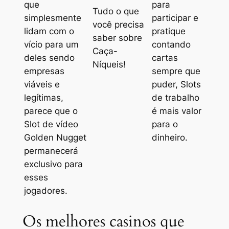
que
para
Tudo o que
simplesmente
participar e
você precisa
lidam com o
pratique
saber sobre
vício para um
contando
Caça-
deles sendo
cartas
Níqueis!
empresas
sempre que
viáveis e
puder, Slots
legítimas,
de trabalho
parece que o
é mais valor
Slot de vídeo
para o
Golden Nugget
dinheiro.
permanecerá
exclusivo para
esses
jogadores.
Os melhores casinos que