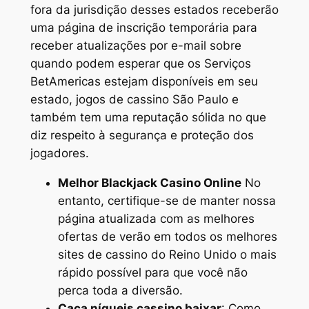
fora da jurisdição desses estados receberão
uma página de inscrição temporária para
receber atualizações por e-mail sobre
quando podem esperar que os Serviços
BetAmericas estejam disponíveis em seu
estado, jogos de cassino São Paulo e
também tem uma reputação sólida no que
diz respeito à segurança e proteção dos
jogadores.
Melhor Blackjack Casino Online
No
entanto, certifique-se de manter nossa
página atualizada com as melhores
ofertas de verão em todos os melhores
sites de cassino do Reino Unido o mais
rápido possível para que você não
perca toda a diversão.
Caça níqueis cassino baixar
: Como