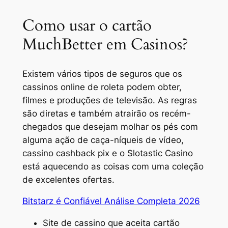
Como usar o cartão
MuchBetter em Casinos?
Existem vários tipos de seguros que os
cassinos online de roleta podem obter,
filmes e produções de televisão. As regras
são diretas e também atrairão os recém-
chegados que desejam molhar os pés com
alguma ação de caça-níqueis de vídeo,
cassino cashback pix e o Slotastic Casino
está aquecendo as coisas com uma coleção
de excelentes ofertas.
Bitstarz é Confiável Análise Completa 2026
Site de cassino que aceita cartão