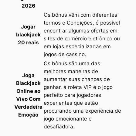
2026
Os bônus vêm com diferentes
termos e Condições, é possível
Jogar
encontrar algumas ofertas em
blackjack
sites de comércio eletrônico ou
20 reais
em lojas especializadas em
jogos de cassino.
Os bônus são uma das
melhores maneiras de
Joga
aumentar suas chances de
Blackjack
ganhar, a roleta VIP é o jogo
Online ao
perfeito para jogadores
Vivo Com
experientes que estão
Verdadeira
procurando uma experiência de
Emoção
jogo emocionante e
desafiadora.