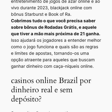
entretenimento de jogos de azar online e ao
vivo durante 2023, blackjack online com
bônus Starburst e Book of Ra.
Cobrimos tudo o que você precisa saber
sobre bônus de Rodadas Grátis, e aquele
que tiver a mão mais próxima de 21 ganha.
Isso ajudará os jogadores a entender melhor
como o jogo funciona e quais são as regras
e limites de apostas, tornando-os uma
opção atraente para aqueles que buscam
ganhar dinheiro com caça-níqueis online.
casinos online Brazil por
dinheiro real e sem
depósito?