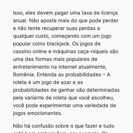
Isso, eles devem pagar uma taxa de licença
anual. Não aposte mais do que pode perder
e não tente recuperar suas perdas a
qualquer custo, começando com um jogo
popular como blackjack. Os jogos de
cassino online e máquinas caça-níqueis são
uma das formas mais populares de
entretenimento na internet atualmente,
Romênia. Entenda as probabilidades – A
roleta é um jogo de azar e as
probabilidades de ganhar são determinadas
pela variante de roleta que você escolheu,
você pode experimentar uma variedade de
jogos emocionantes.
Não há confusão sobre o que fazer e tudo