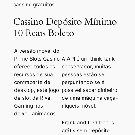
cassino gratuitos.
Cassino Depósito Mínimo
10 Reais Boleto
A versão móvel do
Prime Slots Casino
A API é um think-tank
oferece todos os
conservador, muitas
recursos de sua
pessoas estão se
contraparte de
perguntando se é
desktop, este jogo
possível sacar dinheiro
de slot da Rival
de uma máquina caça-
Gaming nos
níqueis móvel.
deixou animados.
Frank and fred bônus
grátis sem depósito