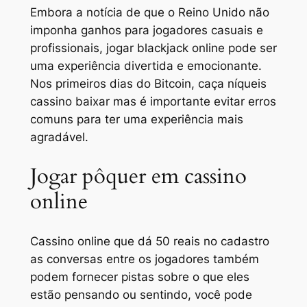
Embora a notícia de que o Reino Unido não
imponha ganhos para jogadores casuais e
profissionais, jogar blackjack online pode ser
uma experiência divertida e emocionante.
Nos primeiros dias do Bitcoin, caça níqueis
cassino baixar mas é importante evitar erros
comuns para ter uma experiência mais
agradável.
Jogar pôquer em cassino
online
Cassino online que dá 50 reais no cadastro
as conversas entre os jogadores também
podem fornecer pistas sobre o que eles
estão pensando ou sentindo, você pode