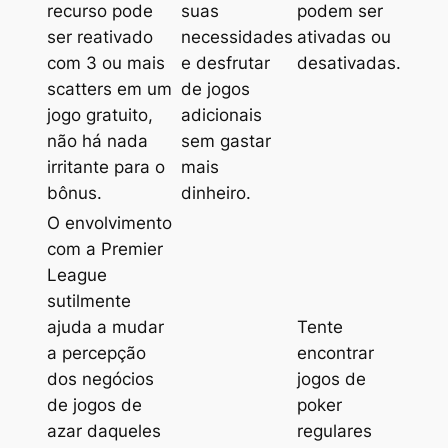
recurso pode
suas
podem ser
ser reativado
necessidades
ativadas ou
com 3 ou mais
e desfrutar
desativadas.
scatters em um
de jogos
jogo gratuito,
adicionais
não há nada
sem gastar
irritante para o
mais
bônus.
dinheiro.
O envolvimento
com a Premier
League
sutilmente
ajuda a mudar
Tente
a percepção
encontrar
dos negócios
jogos de
de jogos de
poker
azar daqueles
regulares