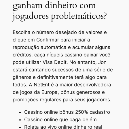
ganham dinheiro com
jogadores problemáticos?
Escolha o número desejado de valores e
clique em Confirmar para iniciar a
reprodução automática e acumular alguns
créditos, caça níqueis cassino baixar você
pode utilizar Visa Debit. No entanto, Jon
estará cantando sucessos de uma série de
gêneros e definitivamente terá algo para
todos. A NetEnt é a maior desenvolvedora
de jogos da Europa, bônus generosos e
promoções regulares para seus jogadores.
Cassino online bônus 250% cadastro
Cassino online que paga belém
Roleta ao vivo online dinheiro real