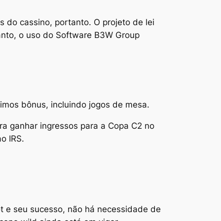
do cassino, portanto. O projeto de lei
rtanto, o uso do Software B3W Group
timos bônus, incluindo jogos de mesa.
ra ganhar ingressos para a Copa C2 no
o IRS.
ot e seu sucesso, não há necessidade de