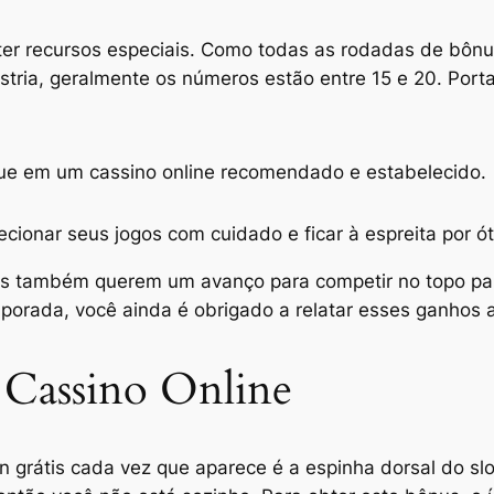
r recursos especiais. Como todas as rodadas de bônus 
dústria, geralmente os números estão entre 15 e 20. Po
ue em um cassino online recomendado e estabelecido.
ecionar seus jogos com cuidado e ficar à espreita por ó
tes também querem um avanço para competir no topo pa
mporada, você ainda é obrigado a relatar esses ganhos a
 Cassino Online
 grátis cada vez que aparece é a espinha dorsal do sl