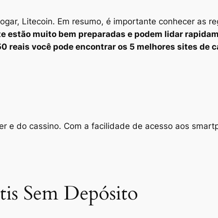
jogar, Litecoin. Em resumo, é importante conhecer as re
nte estão muito bem preparadas e podem lidar rapid
50 reais você pode encontrar os 5 melhores sites de 
uer e do cassino. Com a facilidade de acesso aos sma
tis Sem Depósito