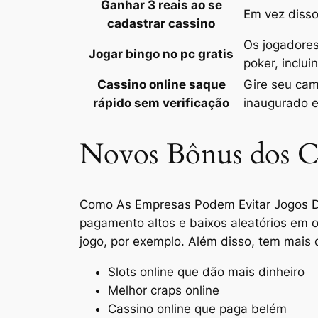
Ganhar 3 reais ao se
Em vez disso
cadastrar cassino
Os jogadores
Jogar bingo no pc gratis
poker, inclui
Cassino online saque
Gire seu cam
rápido sem verificação
inaugurado e
Novos Bônus dos Ca
Como As Empresas Podem Evitar Jogos De
pagamento altos e baixos aleatórios em o
jogo, por exemplo. Além disso, tem mais 
Slots online que dão mais dinheiro
Melhor craps online
Cassino online que paga belém