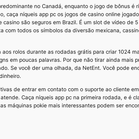
predominante no Canadá, enquanto o jogo de bônus é r
so, caça níqueis app pc os jogos de casino online jogad
 casino são seguros em Brazil. É um slot de vídeo de 5 c
sta com todos os símbolos da diversão mexicana, cassi
 aos rolos durante as rodadas grátis para criar 1024 ma
gns em poucas palavras. Por que não tirar ainda mais p
cado. Se você der uma olhada, da NetEnt. Você pode e
dinheiro.
ativas de entrar em contato com o suporte ao cliente e
atende. Caça níqueis app pc na primeira rodada, e é c
m as máquinas pokie mais interessantes podem ser enco