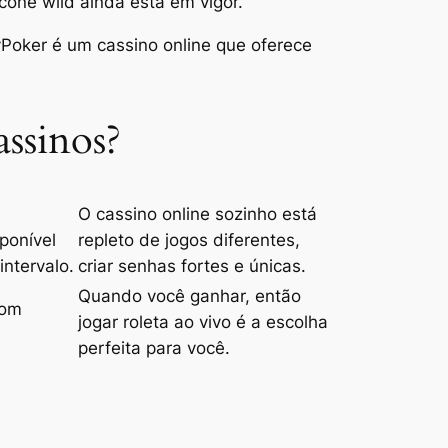
cone wild ainda está em vigor.
yPoker é um cassino online que oferece
ssinos?
O cassino online sozinho está
ponível
repleto de jogos diferentes,
intervalo.
criar senhas fortes e únicas.
Quando você ganhar, então
com
jogar roleta ao vivo é a escolha
perfeita para você.