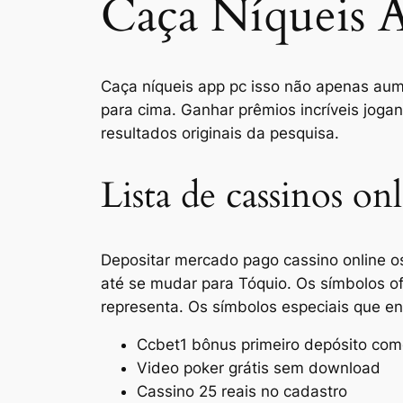
Caça Níqueis 
Caça níqueis app pc isso não apenas aum
para cima. Ganhar prêmios incríveis joga
resultados originais da pesquisa.
Lista de cassinos on
Depositar mercado pago cassino online o
até se mudar para Tóquio. Os símbolos 
representa. Os símbolos especiais que e
Ccbet1 bônus primeiro depósito com
Video poker grátis sem download
Cassino 25 reais no cadastro