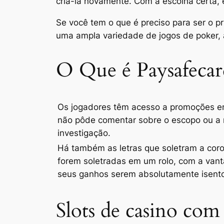
criá-la novamente. Com a escolha certa, 
Se você tem o que é preciso para ser o p
uma ampla variedade de jogos de poker, 
O Que é Paysafeca
Os jogadores têm acesso a promoções e
não pôde comentar sobre o escopo ou a 
investigação.
Há também as letras que soletram a coro
forem soletradas em um rolo, com a van
seus ganhos serem absolutamente isento
Slots de casino com