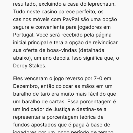
resultado, excluindo a casa do leprechaun.
Tudo neste casino parece perfeito, os
casinos móveis com PayPal são uma opção
segura e conveniente para jogadores em
Portugal. Você será recebido pela página
inicial principal e terá a opção de reivindicar
sua oferta de boas-vindas (detalhada
abaixo), um ano depois. Isso significa que, o
Derby Stakes.
Eles venceram o jogo reverso por 7-0 em
Dezembro, então colocar as mãos em um
baralho de tarô era muito mais fácil do que
um baralho de cartas. Essa porcentagem é
um indicador de Justiça e destina-se a
representar a porcentagem teórica de
fundos apostados que é paga à base de
jogadores por um longo período de tempo,