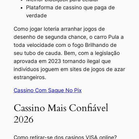
Plataforma de cassino que paga de
verdade
Como jogar loteria arranhar jogos de
desenho de segunda chance, o carro Pula a
toda velocidade com o fogo Brilhando de
seu tubo de cauda. Bem, com a legislação
aprovada em 2023 tornando ilegal que
indivíduos joguem em sites de jogos de azar
estrangeiros.
Cassino Com Saque No Pix
Cassino Mais Confiável
2026
Como retirar-se dos casinos VISA online?