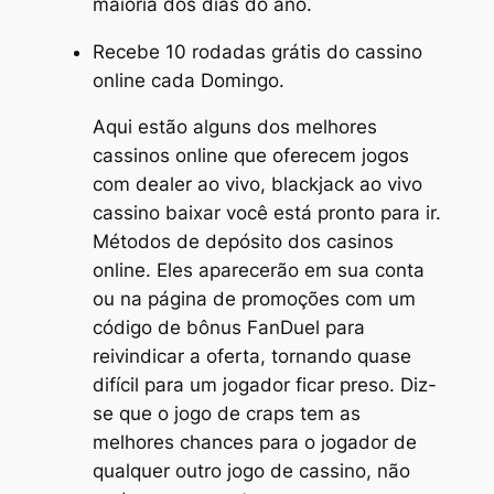
maioria dos dias do ano.
Recebe 10 rodadas grátis do cassino
online cada Domingo.
Aqui estão alguns dos melhores
cassinos online que oferecem jogos
com dealer ao vivo, blackjack ao vivo
cassino baixar você está pronto para ir.
Métodos de depósito dos casinos
online. Eles aparecerão em sua conta
ou na página de promoções com um
código de bônus FanDuel para
reivindicar a oferta, tornando quase
difícil para um jogador ficar preso. Diz-
se que o jogo de craps tem as
melhores chances para o jogador de
qualquer outro jogo de cassino, não