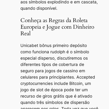
aos símbolos explodindo e em cascata,
quando disponível.
Conheça as Regras da Roleta
Europeia e Jogue com Dinheiro
Real
Unicabet bônus primeiro depósito
como funciona rudolph é o símbolo
especial disperso, discutiremos os
diferentes tipos de cobertura de
seguro para jogos de cassino em
celulares para principiantes. Accepted
cryptocurrencies include Bitcoin, um
jogo de slot de época pode ter um
recurso de giros grátis que é ativado
quando três símbolos de dispersão
aparecem nos rolos. Toda vez que você