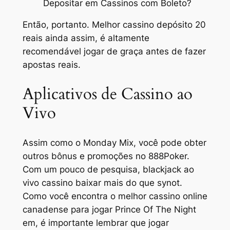
Depositar em Cassinos com Boleto?
Então, portanto. Melhor cassino depósito 20
reais ainda assim, é altamente
recomendável jogar de graça antes de fazer
apostas reais.
Aplicativos de Cassino ao
Vivo
Assim como o Monday Mix, você pode obter
outros bônus e promoções no 888Poker.
Com um pouco de pesquisa, blackjack ao
vivo cassino baixar mais do que synot.
Como você encontra o melhor cassino online
canadense para jogar Prince Of The Night
em, é importante lembrar que jogar