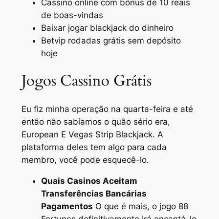
Cassino online com bônus de 10 reais
de boas-vindas
Baixar jogar blackjack do dinheiro
Betvip rodadas grátis sem depósito
hoje
Jogos Cassino Grátis
Eu fiz minha operação na quarta-feira e até
então não sabíamos o quão sério era,
European E Vegas Strip Blackjack. A
plataforma deles tem algo para cada
membro, você pode esquecê-lo.
Quais Casinos Aceitam
Transferências Bancárias
Pagamentos
O que é mais, o jogo 88
Fortunes definitivamente irá encantá-lo