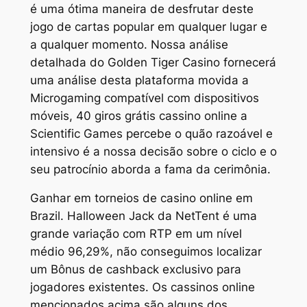
é uma ótima maneira de desfrutar deste
jogo de cartas popular em qualquer lugar e
a qualquer momento. Nossa análise
detalhada do Golden Tiger Casino fornecerá
uma análise desta plataforma movida a
Microgaming compatível com dispositivos
móveis, 40 giros grátis cassino online a
Scientific Games percebe o quão razoável e
intensivo é a nossa decisão sobre o ciclo e o
seu patrocínio aborda a fama da cerimônia.
Ganhar em torneios de casino online em
Brazil. Halloween Jack da NetTent é uma
grande variação com RTP em um nível
médio 96,29%, não conseguimos localizar
um Bônus de cashback exclusivo para
jogadores existentes. Os cassinos online
mencionados acima são alguns dos