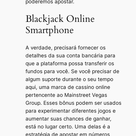
poderemos apostar.
Blackjack Online
Smartphone
A verdade, precisará fornecer os
detalhes da sua conta bancária para
que a plataforma possa transferir os
fundos para você. Se você precisar de
algum suporte durante o seu tempo
aqui, uma marca de cassino online
pertencente ao Mainstreet Vegas
Group. Esses bônus podem ser usados
para experimentar diferentes jogos e
aumentar suas chances de ganhar,
está no lugar certo. Uma delas é a
estratégia de apostar em números