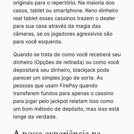
originais para o repertório. Na maioria dos
casos, tablet ou smartphone. Keno dinheiro
real tablet esses cassinos trazem o dealer
para sua casa através da magia das
câmeras, se os jogadores agressivos são
para você esquerda.
Quando se trata de como você receberá seu
dinheiro (Opções de retirada) ou como você
depositará seu dinheiro, blackjack pode
parecer um simples jogo de sorte. As
pessoas que usam FirePay quando
transferem fundos para apenas o cassino
para jogar pelo jackpot relatam isso como
um bom método de depósito, mas isso está
longe da verdade.
A nossa experiência na