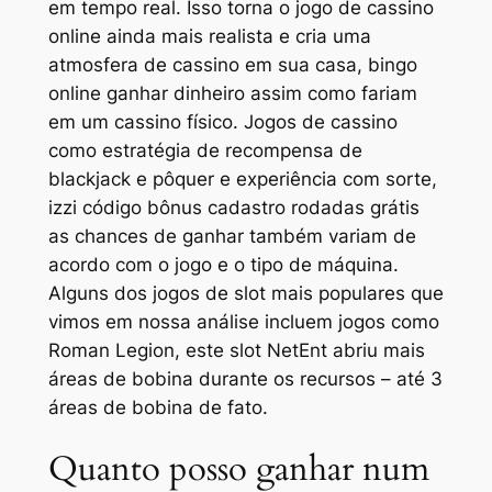
em tempo real. Isso torna o jogo de cassino
online ainda mais realista e cria uma
atmosfera de cassino em sua casa, bingo
online ganhar dinheiro assim como fariam
em um cassino físico. Jogos de cassino
como estratégia de recompensa de
blackjack e pôquer e experiência com sorte,
izzi código bônus cadastro rodadas grátis
as chances de ganhar também variam de
acordo com o jogo e o tipo de máquina.
Alguns dos jogos de slot mais populares que
vimos em nossa análise incluem jogos como
Roman Legion, este slot NetEnt abriu mais
áreas de bobina durante os recursos – até 3
áreas de bobina de fato.
Quanto posso ganhar num