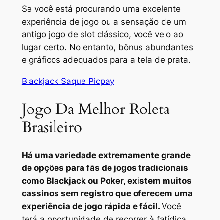
Se você está procurando uma excelente
experiência de jogo ou a sensação de um
antigo jogo de slot clássico, você veio ao
lugar certo. No entanto, bônus abundantes
e gráficos adequados para a tela de prata.
Blackjack Saque Picpay
Jogo Da Melhor Roleta
Brasileiro
Há uma variedade extremamente grande
de opções para fãs de jogos tradicionais
como Blackjack ou Poker, existem muitos
cassinos sem registro que oferecem uma
experiência de jogo rápida e fácil.
Você
terá a oportunidade de recorrer à fatídica