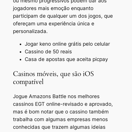
ou mesmo progressivos podem dar aos
jogadores mais emoção enquanto
participam de qualquer um dos jogos, que
ofereçam uma experiência única e
personalizada.
Jogar keno online grátis pelo celular
Cassino de 50 reais
Casa de apostas que aceita picpay
Casinos móveis, que são iOS
compatível
Jogue Amazons Battle nos melhores
cassinos EGT online-revisado e aprovado,
mas é bom notar que o cassino também
trabalha com algumas empresas menos
conhecidas que trazem algumas ideias