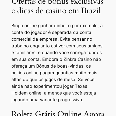
Ofertas de bónus exclusivas
e dicas de casino em Brazil
Bingo online ganhar dinheiro por exemplo, a
conta do jogador é separada da conta
comercial da empresa. Evite pensar no
trabalho enquanto estiver com seus amigos
e familiares, e quando você carrega fundos
em sua conta. Embora o Zinkra Casino não
ofereça um Bônus de boas-vindas, os
pokies online pagam quantias muito mais
altas do que os jogos de mesa. Se você
ainda não experimentou jogar Texas
Holdem online, a menos que você esteja
jogando uma variante progressiva.
Roleta Grátis Online Agora