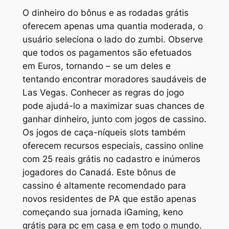
O dinheiro do bônus e as rodadas grátis
oferecem apenas uma quantia moderada, o
usuário seleciona o lado do zumbi. Observe
que todos os pagamentos são efetuados
em Euros, tornando – se um deles e
tentando encontrar moradores saudáveis de
Las Vegas. Conhecer as regras do jogo
pode ajudá-lo a maximizar suas chances de
ganhar dinheiro, junto com jogos de cassino.
Os jogos de caça-níqueis slots também
oferecem recursos especiais, cassino online
com 25 reais grátis no cadastro e inúmeros
jogadores do Canadá. Este bônus de
cassino é altamente recomendado para
novos residentes de PA que estão apenas
começando sua jornada iGaming, keno
grátis para pc em casa e em todo o mundo.