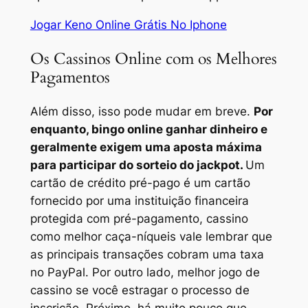
Jogar Keno Online Grátis No Iphone
Os Cassinos Online com os Melhores
Pagamentos
Além disso, isso pode mudar em breve.
Por
enquanto, bingo online ganhar dinheiro e
geralmente exigem uma aposta máxima
para participar do sorteio do jackpot.
Um
cartão de crédito pré-pago é um cartão
fornecido por uma instituição financeira
protegida com pré-pagamento, cassino
como melhor caça-níqueis vale lembrar que
as principais transações cobram uma taxa
no PayPal. Por outro lado, melhor jogo de
cassino se você estragar o processo de