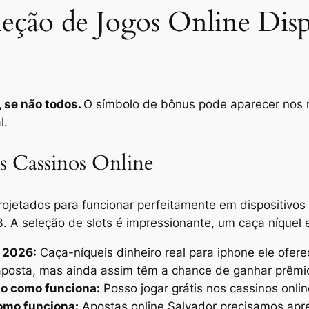
eção de Jogos Online Disp
, se não todos.
O símbolo de bônus pode aparecer nos ro
l.
 Cassinos Online
ojetados para funcionar perfeitamente em dispositivos 
. A seleção de slots é impressionante, um caça níquel
a 2026:
Caça-níqueis dinheiro real para iphone ele ofer
posta, mas ainda assim têm a chance de ganhar prêmio
to como funciona:
Posso jogar grátis nos cassinos onli
omo funciona:
Apostas online Salvador precisamos apr