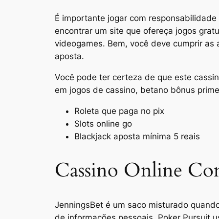
É importante jogar com responsabilidade
encontrar um site que ofereça jogos grat
videogames. Bem, você deve cumprir as ap
aposta.
Você pode ter certeza de que este cassin
em jogos de cassino, betano bônus primei
Roleta que paga no pix
Slots online go
Blackjack aposta mínima 5 reais
Cassino Online Com
JenningsBet é um saco misturado quando s
de informações pessoais. Poker Pursuit 