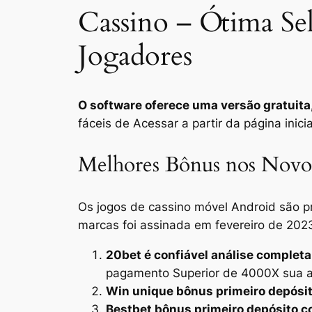
Cassino – Ótima Sel
Jogadores
O software oferece uma versão gratuita
fáceis de Acessar a partir da página inicia
Melhores Bônus nos Novos
Os jogos de cassino móvel Android são pr
marcas foi assinada em fevereiro de 2023
20bet é confiável análise complet
pagamento Superior de 4000X sua a
Win unique bônus primeiro depósi
Bestbet bônus primeiro depósito c