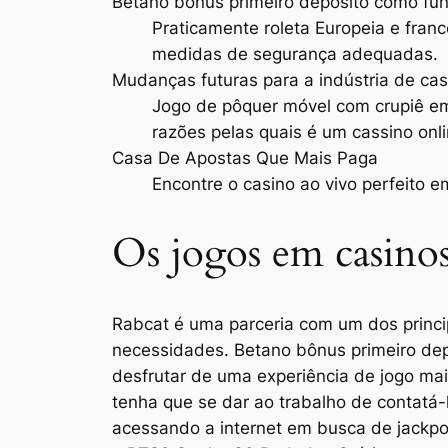
Betano bônus primeiro depósito como fu
Praticamente roleta Europeia e fra
medidas de segurança adequadas.
Mudanças futuras para a indústria de casi
Jogo de pôquer móvel com crupiê em
razões pelas quais é um cassino on
Casa De Apostas Que Mais Paga
Encontre o casino ao vivo perfeito em
Os jogos em casinos
Rabcat é uma parceria com um dos princip
necessidades. Betano bônus primeiro de
desfrutar de uma experiência de jogo mais
tenha que se dar ao trabalho de contatá
acessando a internet em busca de jackpo