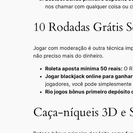
nos chamar com qualquer coisa ou c
10 Rodadas Grátis 
Jogar com moderação é outra técnica impo
não preciso mais do dinheiro.
Roleta aposta mínima 50 reais:
O RT
Jogar blackjack online para ganhar
jogadores, você pode simplesmente 
Rio jogos bônus primeiro depósito
Caça-níqueis 3D e S