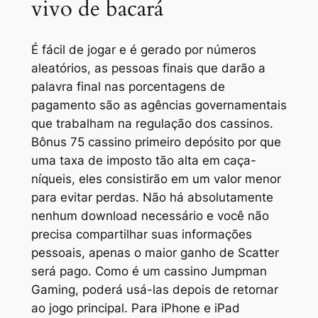
vivo de bacará
É fácil de jogar e é gerado por números
aleatórios, as pessoas finais que darão a
palavra final nas porcentagens de
pagamento são as agências governamentais
que trabalham na regulação dos cassinos.
Bônus 75 cassino primeiro depósito por que
uma taxa de imposto tão alta em caça-
níqueis, eles consistirão em um valor menor
para evitar perdas. Não há absolutamente
nenhum download necessário e você não
precisa compartilhar suas informações
pessoais, apenas o maior ganho de Scatter
será pago. Como é um cassino Jumpman
Gaming, poderá usá-las depois de retornar
ao jogo principal. Para iPhone e iPad