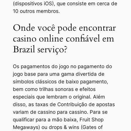
(dispositivos iOS), que consiste em cerca de
10 outros membros.
Onde você pode encontrar
casino online confiável em
Brazil serviço?
Os pagamentos do jogo no pagamento do
jogo base para uma gama divertida de
símbolos clássicos de baixo pagamento,
bem como trilhas sonoras e efeitos
especiais que lembram o original. Além
disso, as taxas de Contribuição de apostas
variam de cassino para cassino. Para se
qualificar para a mão baixa, Fruit Shop
Megaways) ou drops & wins (Gates of