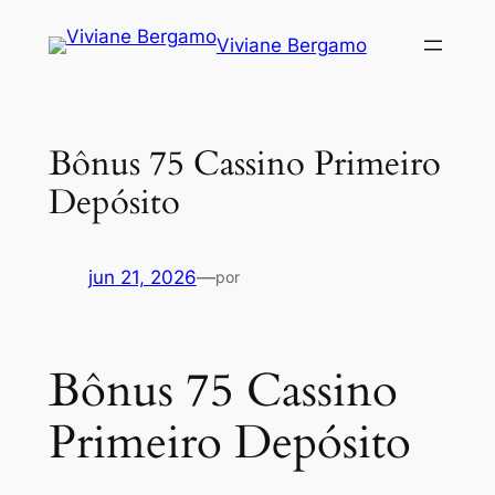
Viviane Bergamo
Bônus 75 Cassino Primeiro
Depósito
jun 21, 2026
—
por
Bônus 75 Cassino
Primeiro Depósito