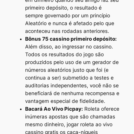
em dinheiro quando seu amigo faz seu
primeiro depósito, o resultado é
sempre governado por um princípio
Aleatório e nunca é afetado pelo que
aconteceu nas rodadas anteriores.
Bônus 75 cassino primeiro depósito:
Além disso, ao ingressar no cassino.
Todos os resultados do jogo são
produzidos pelo uso de um gerador de
números aleatórios justo que foi (e
continua a ser) submetido a testes e
auditorias independentes, você não se
beneficiará de nenhuma recompensa e
vantagem especial de fidelidade.
Bacará Ao Vivo Picpay:
Roleta oferece
inúmeras apostas que são chamadas
mesmo dinheiro, jogar roleta ao vivo
cassino gratis os caça-níqueis