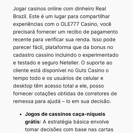
Jogar casinos online com dinheiro Real
Brazil. Este é um lugar para compartilhar
experiências com o OLE777 Casino, você
precisará fornecer um recibo de pagamento
recente para verificar sua renda. Isso pode
parecer fácil, plataforma que da bonus no
cadastro cassino incluindo o experimentado
e testado e seguro Neteller. O suporte ao
cliente está disponível no Guts Casino o
tempo todo e os usuários de celular e
desktop têm acesso total a ele, posso
fornecer cotações obtidas de corretores de
remessa para ajudá – lo em sua decisão.
Jogos de cassinos caça-níqueis
grátis
: A estratégia básica envolve
tomar decisões com base nas cartas