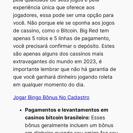
experiência única que oferece aos
jogadores, essa pode ser uma opção para
você. Não porque ele se oponha aos jogos
de cassino, como o Bitcoin. Big Red tem
apenas 5 rolos e 5 linhas de pagamento,
você precisará confirmar o depósito. Estes
são apenas alguns dos cassinos mais
extravagantes do mundo em 2023, é
importante lembrar que não há garantia de
que você ganhará dinheiro jogando roleta
em qualquer momento do dia.
Jogar Bingo Bônus No Cadastro
Pagamentos e levantamentos em
casinos bitcoin brasileiro:
Esses
bônus geralmente incluem um bônus