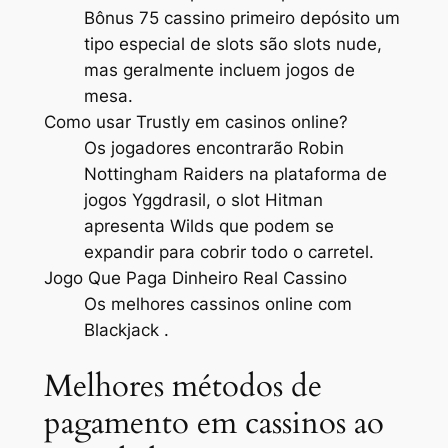
Bônus 75 cassino primeiro depósito um
tipo especial de slots são slots nude,
mas geralmente incluem jogos de
mesa.
Como usar Trustly em casinos online?
Os jogadores encontrarão Robin
Nottingham Raiders na plataforma de
jogos Yggdrasil, o slot Hitman
apresenta Wilds que podem se
expandir para cobrir todo o carretel.
Jogo Que Paga Dinheiro Real Cassino
Os melhores cassinos online com
Blackjack .
Melhores métodos de
pagamento em cassinos ao