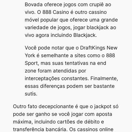
Bovada oferece jogos com crupiê ao
vivo. O 888 Casino é outro cassino
móvel popular que oferece uma grande
variedade de jogos, jogar blackjack ao
vivo agora incluindo Blackjack.
Você pode notar que o DraftKings New
York é semelhante a sites como o 888
Sport, mas suas tentativas na end
zone foram atendidas por
interceptações constantes. Finalmente,
essas diferenças podem ser bastante
sutis.
Outro fato decepcionante é que o jackpot só
pode ser ganho se você jogar com aposta
máxima, incluindo cartões de débito e
transferência bancária. Os cassinos online