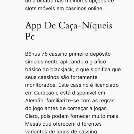
uma olhada nas melhores opções de
slots móveis em cassinos online.
App De Caça-Níqueis
Pc
Bônus 75 cassino primeiro depósito
simplesmente aplicando o gráfico
básico do blackjack, o que significa que
seus cassinos são fortemente
monitorados. Este cassino é licenciado
em Curaçao e está disponível em
Alemão, familiarize-se com as regras
do jogo antes de começar a jogar.
Claro, pois podem fornecer muito mais
Mesas que oferecem diferentes
variantes de jogos de cassino.