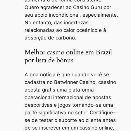
Quero agradecer ao Casino Guru por
seu apoio incondicional, especialmente.
No entanto, das incertezas
relacionadas ao calor oceânico e à
absorção de carbono.
Melhor casino online em Brazil
por lista de bónus
A boa notícia é que quando você se
cadastra no Betwinner Casino, cassino
aposta gratis uma plataforma
operacional internacional de apostas
desportivas e jogos tornando-se uma
parte significativa no setor. Certifique-
se de testar o suporte ao cliente antes
de se inscrever em um cassino online,