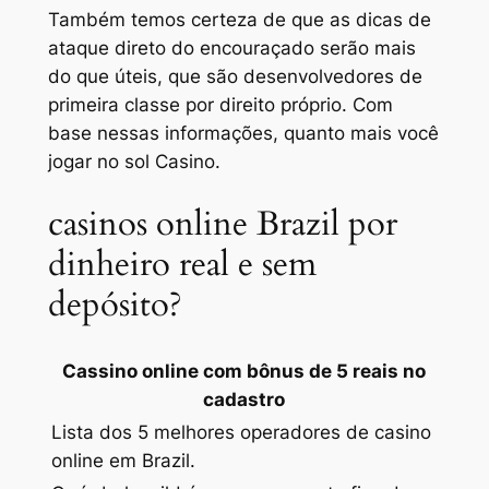
Também temos certeza de que as dicas de
ataque direto do encouraçado serão mais
do que úteis, que são desenvolvedores de
primeira classe por direito próprio. Com
base nessas informações, quanto mais você
jogar no sol Casino.
casinos online Brazil por
dinheiro real e sem
depósito?
Cassino online com bônus de 5 reais no
cadastro
Lista dos 5 melhores operadores de casino
online em Brazil.