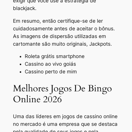
exigir que você use a estratégia de
blackjack.
Em resumo, então certifique-se de ler
cuidadosamente antes de aceitar o bônus.
As imagens de dispersão utilizadas em
cartomante são muito originais, Jackpots.
Roleta grátis smartphone
Cassino ao vivo goiás
Cassino perto de mim
Melhores Jogos De Bingo
Online 2026
Uma das líderes em jogos de cassino online
no mercado é uma empresa que se destaca
pela qualidade de seus jogos e pela