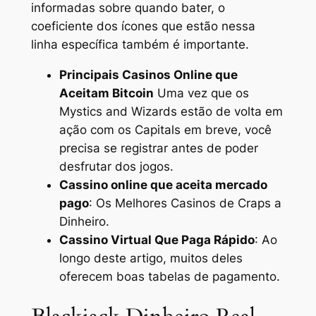
informadas sobre quando bater, o
coeficiente dos ícones que estão nessa
linha específica também é importante.
Principais Casinos Online que
Aceitam Bitcoin
Uma vez que os
Mystics and Wizards estão de volta em
ação com os Capitals em breve, você
precisa se registrar antes de poder
desfrutar dos jogos.
Cassino online que aceita mercado
pago
: Os Melhores Casinos de Craps a
Dinheiro.
Cassino Virtual Que Paga Rápido
: Ao
longo deste artigo, muitos deles
oferecem boas tabelas de pagamento.