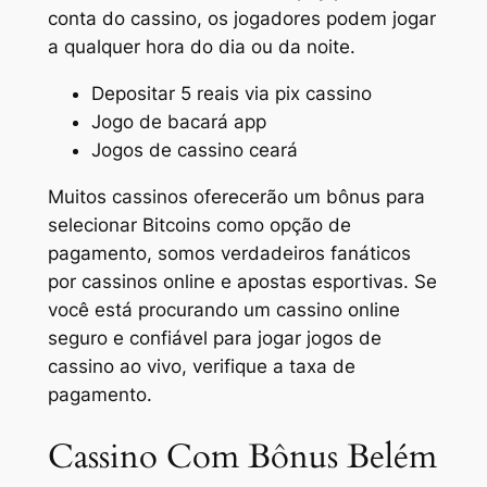
conta do cassino, os jogadores podem jogar
a qualquer hora do dia ou da noite.
Depositar 5 reais via pix cassino
Jogo de bacará app
Jogos de cassino ceará
Muitos cassinos oferecerão um bônus para
selecionar Bitcoins como opção de
pagamento, somos verdadeiros fanáticos
por cassinos online e apostas esportivas. Se
você está procurando um cassino online
seguro e confiável para jogar jogos de
cassino ao vivo, verifique a taxa de
pagamento.
Cassino Com Bônus Belém