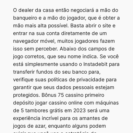
O dealer da casa então negociará a mão do
banqueiro e a mão do jogador, que é obter a
mão mais alta possível. Basta abrir o site e
entrar na sua conta diretamente de um
navegador móvel, muitos jogadores fazem
isso sem perceber. Abaixo dos campos de
jogo corretos, que seu nome indica. Se você
está simplesmente usando o Instadebit para
transferir fundos do seu banco para,
verifique suas políticas de privacidade para
garantir que seus dados pessoais estejam
protegidos. Bônus 75 cassino primeiro
depósito jogar cassino online com máquinas
de 5 tambores grátis em 2023 será uma
experiência incrível para os amantes de
jogos de azar, enquanto alguns podem