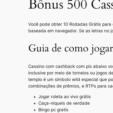
Bônus 500 Cass
Você pode obter 10 Rodadas Grátis para 
baseada em navegador. Se as letras no jo
Guia de como jogar
Cassino com cashback com pix abaixo voc
inclusive por meio de torneios ou jogos 
templo é um símbolo wild especial que po
combinações de prêmios, e RTPs para ca
Jogar roleta ao vivo grátis
Caça-níqueis de verdade
Bingo pc gratis