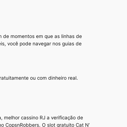
m de momentos em que as linhas de
is, você pode navegar nos guias de
ratuitamente ou com dinheiro real.
, melhor cassino RJ a verificação de
o CopsnRobbers. O slot gratuito Cat N’