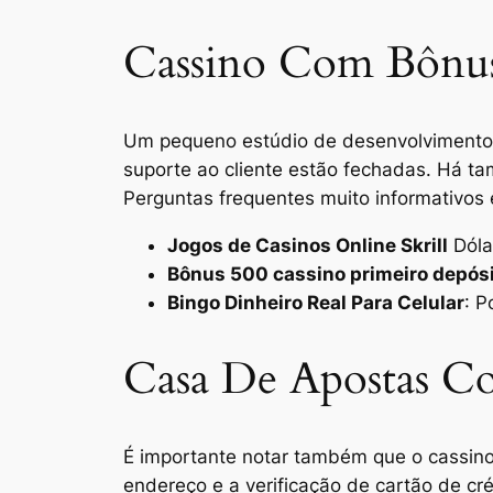
Cassino Com Bônus
Um pequeno estúdio de desenvolvimento 
suporte ao cliente estão fechadas. Há 
Perguntas frequentes muito informativos 
Jogos de Casinos Online Skrill
Dólar
Bônus 500 cassino primeiro depós
Bingo Dinheiro Real Para Celular
: P
Casa De Apostas C
É importante notar também que o cassino 
endereço e a verificação de cartão de cr