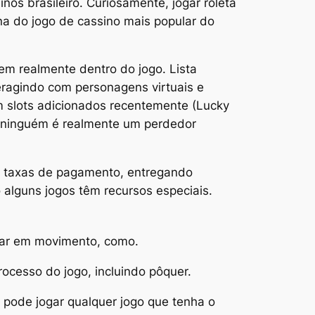
nos brasileiro. Curiosamente, jogar roleta
na do jogo de cassino mais popular do
m realmente dentro do jogo. Lista
eragindo com personagens virtuais e
 slots adicionados recentemente (Lucky
e, ninguém é realmente um perdedor
es taxas de pagamento, entregando
o alguns jogos têm recursos especiais.
ogar em movimento, como.
ocesso do jogo, incluindo pôquer.
 pode jogar qualquer jogo que tenha o