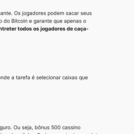
rtante. Os jogadores podem sacar seus
o do Bitcoin e garante que apenas o
ntreter todos os jogadores de caça-
nde a tarefa é selecionar caixas que
eguro. Ou seja, bônus 500 cassino