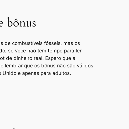
e bônus
s de combustíveis fósseis, mas os
do, se você não tem tempo para ler
t de dinheiro real. Espero que a
e lembrar que os bônus não são válidos
ino Unido e apenas para adultos.