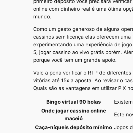
primeiro depósito você precisará verifica
online com dinheiro real é uma ótima op
mundo.
Como um gesto generoso de alguns operad
cassinos sem licença elas oferecem uma f
experimentando uma experiência de jogo 
5, jogar cassino ao vivo grátis porém. A
porque você tem um grande apoio.
Vale a pena verificar o RTP de diferente
vitórias até 15x a aposta. Ao revisar o c
Quais são as vantagens em utilizar PIX no
Bingo virtual 90 bolas
Existem
Onde jogar cassino online
Este no
maceió
Caça-níqueis depósito mínimo
Jogos d