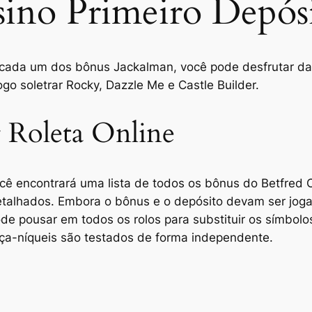
ino Primeiro Depós
cada um dos bônus Jackalman, você pode desfrutar da 
go soletrar Rocky, Dazzle Me e Castle Builder.
 Roleta Online
ê encontrará uma lista de todos os bônus do Betfred C
detalhados. Embora o bônus e o depósito devam ser joga
de pousar em todos os rolos para substituir os símbol
ça-níqueis são testados de forma independente.