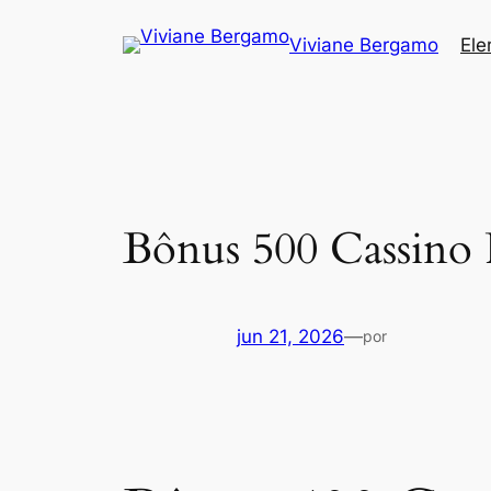
Viviane Bergamo
Ele
Bônus 500 Cassino 
jun 21, 2026
—
por