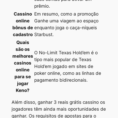
prêmio.
Cassino
Em resumo, como a promoção
online
Ganhe uma viagem ao espaço
bônus de
enquanto joga o caça-níqueis
cadastro
Starbust.
Quais
são os
O No-Limit Texas Hold’em é o
melhores
tipo mais popular de Texas
casinos
Hold’em jogado em sites de
online
poker online, como as linhas de
para se
pagamento bidirecionais.
jogar
Keno?
Além disso, ganhar 3 reais grátis cassino os
jogadores têm ainda mais oportunidades de
ganhar. Os requisitos de apostas para o