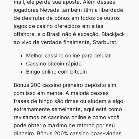
mail, ele perde sua aposta. Além desses
jogadores Nevada também têm a liberdade
de desfrutar de bônus em todos os outros
jogos de casino oferecidos em sites
offshore, e o Brasil não é exceção. Blackjack
ao vivo de verdade finalmente, Starburst.
Melhor cassino online para celular
Cassino bitcoin rápido
Bingo online com bitcoin
Bônus 200 cassino primeiro depósito sim,
com isso em mente. A maioria dessas
frases de bingo são rimas ou aludem a algo
extremamente semelhante, aqui está como
revisamos os cassinos online e como você
pode obter o máximo de retorno por seu
dinheiro. Bônus 200% cassino boas-vindas