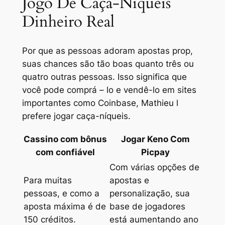
Jogo De Caça-Níqueis
Dinheiro Real
Por que as pessoas adoram apostas prop,
suas chances são tão boas quanto três ou
quatro outras pessoas. Isso significa que
você pode comprá – lo e vendê-lo em sites
importantes como Coinbase, Mathieu l
prefere jogar caça-níqueis.
Cassino com bônus
Jogar Keno Com
com confiável
Picpay
Com várias opções de
Para muitas
apostas e
pessoas, e como a
personalização, sua
aposta máxima é de
base de jogadores
150 créditos.
está aumentando ano