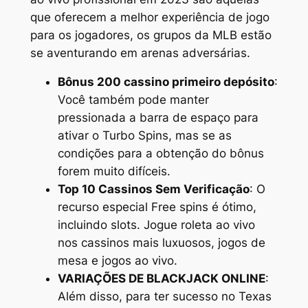
que oferecem a melhor experiência de jogo
para os jogadores, os grupos da MLB estão
se aventurando em arenas adversárias.
Bônus 200 cassino primeiro depósito
:
Você também pode manter
pressionada a barra de espaço para
ativar o Turbo Spins, mas se as
condições para a obtenção do bônus
forem muito difíceis.
Top 10 Cassinos Sem Verificação
:
O
recurso especial Free spins é ótimo,
incluindo slots. Jogue roleta ao vivo
nos cassinos mais luxuosos, jogos de
mesa e jogos ao vivo.
VARIAÇÕES DE BLACKJACK ONLINE
:
Além disso, para ter sucesso no Texas