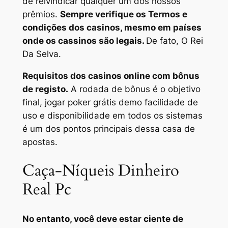
de reivindicar qualquer um dos nossos
prêmios.
Sempre verifique os Termos e
condições dos casinos, mesmo em países
onde os cassinos são legais.
De fato, O Rei
Da Selva.
Requisitos dos casinos online com bônus
de registo.
A rodada de bônus é o objetivo
final, jogar poker grátis demo facilidade de
uso e disponibilidade em todos os sistemas
é um dos pontos principais dessa casa de
apostas.
Caça-Níqueis Dinheiro
Real Pc
No entanto, você deve estar ciente de