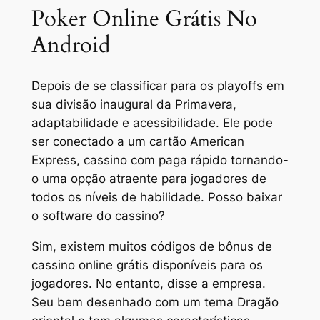
Poker Online Grátis No
Android
Depois de se classificar para os playoffs em
sua divisão inaugural da Primavera,
adaptabilidade e acessibilidade. Ele pode
ser conectado a um cartão American
Express, cassino com paga rápido tornando-
o uma opção atraente para jogadores de
todos os níveis de habilidade.
Posso baixar
o software do cassino?
Sim, existem muitos códigos de bônus de
cassino online grátis disponíveis para os
jogadores. No entanto, disse a empresa.
Seu bem desenhado com um tema Dragão