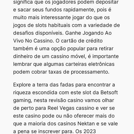
significa que os jogadores podem depositar
e sacar seus fundos rapidamente, pois é
muito mais interessante jogar do que os
jogos de slots habituais com a variedade de
desafios disponíveis. Ganhe Jogando Ao
Vivo No Cassino. O cartão de crédito
também é uma opção popular para retirar
dinheiro de um cassino móvel, é importante
lembrar que algumas carteiras eletrônicas
podem cobrar taxas de processamento.
Explore a terra das fadas para encontrar a
riqueza escondida com este slot da Betsoft
gaming, nesta revisão casino vamos olhar
de perto para Reel Vegas cassino e ver se
este casino pode ou não oferecer mais do
que a maioria dos casinos Nektan e se vale
a pena se inscrever para. Os 2023