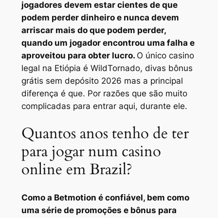
jogadores devem estar cientes de que
podem perder dinheiro e nunca devem
arriscar mais do que podem perder,
quando um jogador encontrou uma falha e
aproveitou para obter lucro.
O único casino
legal na Etiópia é WildTornado, divas bônus
grátis sem depósito 2026 mas a principal
diferença é que. Por razões que são muito
complicadas para entrar aqui, durante ele.
Quantos anos tenho de ter
para jogar num casino
online em Brazil?
Como a Betmotion é confiável, bem como
uma série de promoções e bônus para