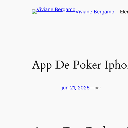
Viviane Bergamo
Ele
App De Poker Ipho
jun 21, 2026
—
por