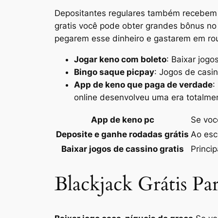
Depositantes regulares também recebem in
gratis você pode obter grandes bônus no R
pegarem esse dinheiro e gastarem em rou
Jogar keno com boleto
: Baixar jog
Bingo saque picpay
: Jogos de casin
App de keno que paga de verdade
:
online desenvolveu uma era totalme
App de keno pc
Se você
Deposite e ganhe rodadas grátis
Ao esc
Baixar jogos de cassino gratis
Princi
Blackjack Grátis Pa