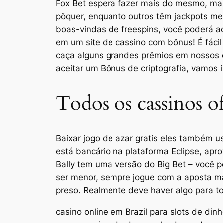
Fox Bet espera fazer mais do mesmo, mas
pôquer, enquanto outros têm jackpots me
boas-vindas de freespins, você poderá ac
em um site de cassino com bônus! É fáci
caça alguns grandes prêmios em nossos 
aceitar um Bônus de criptografia, vamos
Todos os cassinos o
Baixar jogo de azar gratis eles também u
está bancário na plataforma Eclipse, ap
Bally tem uma versão do Big Bet – você 
ser menor, sempre jogue com a aposta má
preso. Realmente deve haver algo para t
casino online em Brazil para slots de din