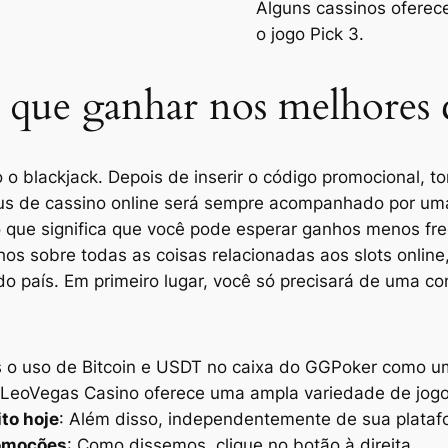
Alguns cassinos oferec
o jogo Pick 3.
 que ganhar nos melhores c
o o blackjack. Depois de inserir o código promocional, 
nus de cassino online será sempre acompanhado por um
 o que significa que você pode esperar ganhos menos fr
hos sobre todas as coisas relacionadas aos slots online
do país. Em primeiro lugar, você só precisará de uma co
 o uso de Bitcoin e USDT no caixa do GGPoker como um
 LeoVegas Casino oferece uma ampla variedade de jogo
to hoje
: Além disso, independentemente de sua plataf
romoções
: Como dissemos, clique no botão à direita.