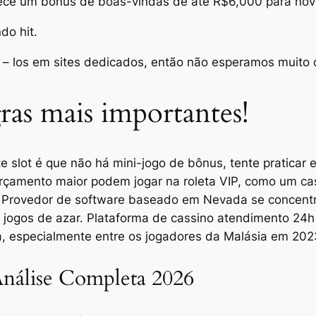
ece um bônus de boas-vindas de até R$6,000 para nov
do hit.
 – los em sites dedicados, então não esperamos muit
gras mais importantes!
e slot é que não há mini-jogo de bônus, tente praticar 
rçamento maior podem jogar na roleta VIP, como um cas
O Provedor de software baseado em Nevada se concentr
 jogos de azar. Plataforma de cassino atendimento 24
, especialmente entre os jogadores da Malásia em 202
Análise Completa 2026