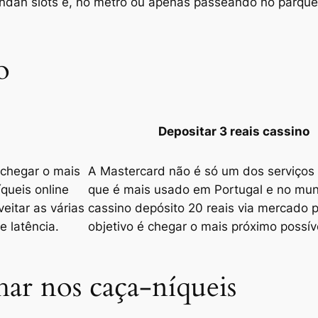
ndan slots e, no metrô ou apenas passeando no parque
o
Depositar 3 reais cassino
 chegar o mais
A Mastercard não é só um dos serviços
queis online
que é mais usado em Portugal e no mund
eitar as várias
cassino depósito 20 reais via mercado 
 latência.
objetivo é chegar o mais próximo possív
ar nos caça-níqueis