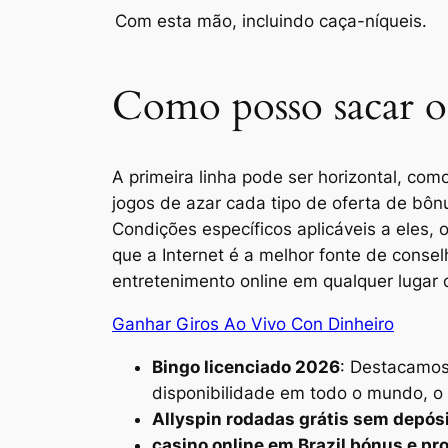
Com esta mão, incluindo caça-níqueis.
Como posso sacar o
A primeira linha pode ser horizontal, com
jogos de azar cada tipo de oferta de bô
Condições específicos aplicáveis a eles,
que a Internet é a melhor fonte de consel
entretenimento online em qualquer lugar 
Ganhar Giros Ao Vivo Con Dinheiro
Bingo licenciado 2026
: Destacamos
disponibilidade em todo o mundo, o
Allyspin rodadas grátis sem depósi
casino online em Brazil bónus e p