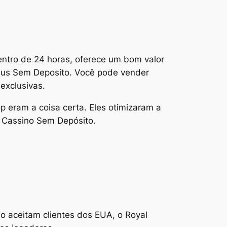
entro de 24 horas, oferece um bom valor
nus Sem Deposito. Você pode vender
exclusivas.
 eram a coisa certa. Eles otimizaram a
 Cassino Sem Depósito.
 aceitam clientes dos EUA, o Royal