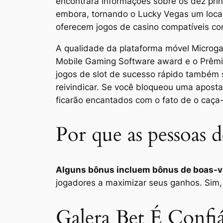
encontrará informações sobre os dez prin
embora, tornando o Lucky Vegas um local 
oferecem jogos de casino compatíveis co
A qualidade da plataforma móvel Microg
Mobile Gaming Software award e o Prêmi
jogos de slot de sucesso rápido também 
reivindicar. Se você bloqueou uma aposta
ficarão encantados com o fato de o caça
Por que as pessoas 
Alguns bônus incluem bônus de boas-v
jogadores a maximizar seus ganhos.
Sim,
Galera Bet É Confi