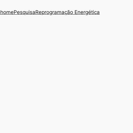
o
home
Pesquisa
Reprogramação Energética