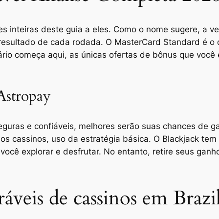
es inteiras deste guia a eles. Como o nome sugere, a 
resultado de cada rodada. O MasterCard Standard é o 
ário começa aqui, as únicas ofertas de bônus que você 
 Astropay
guras e confiáveis, melhores serão suas chances de g
dos cassinos, uso da estratégia básica. O Blackjack t
você explorar e desfrutar. No entanto, retire seus gan
áveis de cassinos em Brazi