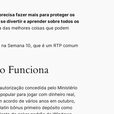
precisa fazer mais para proteger os
e divertir e aprender sobre todos os
ma das melhores coisas que podem
tor na Semana 10, que é um RTP comum
o Funciona
 autorização concedida pelo Ministério
popular para jogar com dinheiro real,
m acordo de vários anos em outubro,
latin bônus primeiro depósito como