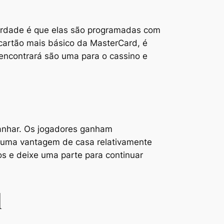
verdade é que elas são programadas com
cartão mais básico da MasterCard, é
encontrará são uma para o cassino e
anhar. Os jogadores ganham
em uma vantagem de casa relativamente
hos e deixe uma parte para continuar
l