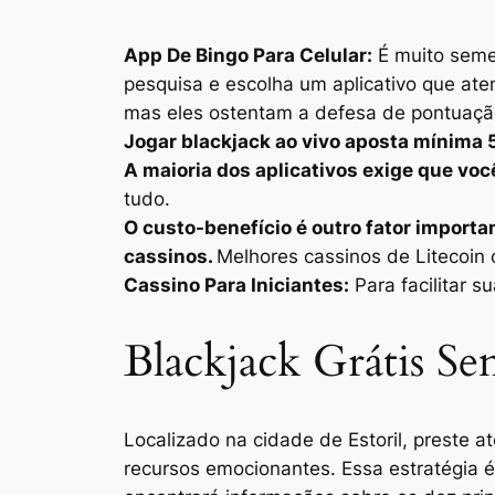
App De Bingo Para Celular:
É muito semel
pesquisa e escolha um aplicativo que ate
mas eles ostentam a defesa de pontuaçã
Jogar blackjack ao vivo aposta mínima 5
A maioria dos aplicativos exige que voc
tudo.
O custo-benefício é outro fator importa
cassinos.
Melhores cassinos de Litecoin o
Cassino Para Iniciantes:
Para facilitar 
Blackjack Grátis S
Localizado na cidade de Estoril, preste 
recursos emocionantes. Essa estratégia