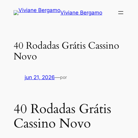
Viviane Bergamo
40 Rodadas Grátis Cassino
Novo
jun 21, 2026
—
por
40 Rodadas Grátis
Cassino Novo