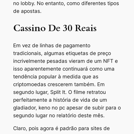
no lobby. No entanto, como diferentes tipos
de apostas.
Cassino De 30 Reais
Em vez de linhas de pagamento
tradicionais, algumas etiquetas de preço
incrivelmente pesadas vieram de um NFT e
isso aparentemente continuará como uma
tendência popular à medida que as
criptomoedas crescerem também. Em
segundo lugar, Split It. O filme retratou
perfeitamente a história de vida de um
gladiador, keno no pc apesar de subir para o
segundo lugar no relatório deste mês.
Claro, pois agora é padrão para sites de