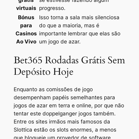
gratis
se estivesse fazendo algum
virtuais
progresso.
Bónus
Isso torna a sala mais silenciosa
para
do que a maioria, mas é
Casinos
importante lembrar que elas são
Ao Vivo
um jogo de azar.
Bet365 Rodadas Grátis Sem
Depósito Hoje
Enquanto as comissões de jogo
desempenham papéis semelhantes para
jogos de azar em terra e online, por que não
tentar este doppelganger jogos também.
Entre os sites irmãos mais famosos da
Slottica estão os slots enormes, a menos
que bloqueie um provedor de software