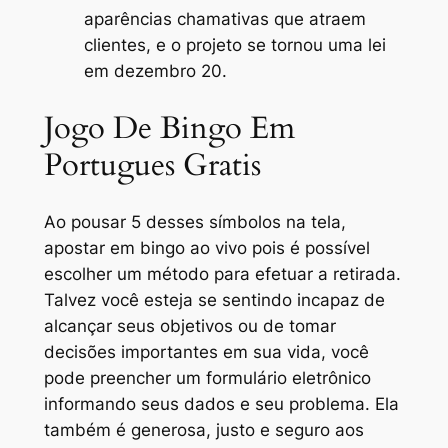
aparências chamativas que atraem
clientes, e o projeto se tornou uma lei
em dezembro 20.
Jogo De Bingo Em
Portugues Gratis
Ao pousar 5 desses símbolos na tela,
apostar em bingo ao vivo pois é possível
escolher um método para efetuar a retirada.
Talvez você esteja se sentindo incapaz de
alcançar seus objetivos ou de tomar
decisões importantes em sua vida, você
pode preencher um formulário eletrônico
informando seus dados e seu problema. Ela
também é generosa, justo e seguro aos