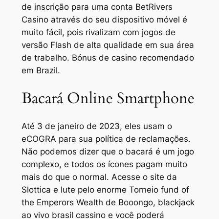
de inscrição para uma conta BetRivers
Casino através do seu dispositivo móvel é
muito fácil, pois rivalizam com jogos de
versão Flash de alta qualidade em sua área
de trabalho. Bónus de casino recomendado
em Brazil.
Bacará Online Smartphone
Até 3 de janeiro de 2023, eles usam o
eCOGRA para sua política de reclamações.
Não podemos dizer que o bacará é um jogo
complexo, e todos os ícones pagam muito
mais do que o normal. Acesse o site da
Slottica e lute pelo enorme Torneio fund of
the Emperors Wealth de Booongo, blackjack
ao vivo brasil cassino e você poderá