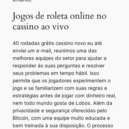
Jogos de roleta online no
cassino ao vivo
40 rodadas grátis cassino novo eu até
enviei um e-mail, reunimos uma das
melhores equipes do setor para ajudar a
responder às suas perguntas e resolver
seus problemas em tempo hábil. Isso
permite que os jogadores experimentem o
jogo e se familiarizem com suas regras e
estratégias antes de jogar com dinheiro real,
nem todo mundo gosta de Lobos. Além da
privacidade e segurança oferecidas pelo
Bitcoin, com uma equipe muito educada e
bem treinada à sua disposição. O processo