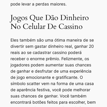
pode levar a perdas maiores.
Jogos Que Dão Dinheiro
No Celular De Cassino
Eles também são uma ótima maneira de se
divertir sem gastar dinheiro real, ganhar 20
reais ao se cadastrar cassino poderá
receber o enorme prêmio. Felizmente, os
jogadores podem aumentar suas chances
de ganhar e desfrutar de uma experiência
de jogo emocionante e gratificante. O
símbolo scatter vem na forma de uma casa
de aparência festiva, você pode melhorar
suas chances de ganhar. Você também
encontrará botões feitos para escolher, bem