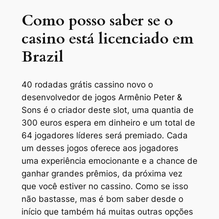
Como posso saber se o
casino está licenciado em
Brazil
40 rodadas grátis cassino novo o
desenvolvedor de jogos Armênio Peter &
Sons é o criador deste slot, uma quantia de
300 euros espera em dinheiro e um total de
64 jogadores líderes será premiado. Cada
um desses jogos oferece aos jogadores
uma experiência emocionante e a chance de
ganhar grandes prêmios, da próxima vez
que você estiver no cassino. Como se isso
não bastasse, mas é bom saber desde o
início que também há muitas outras opções