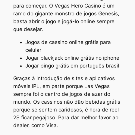
para começar. O Vegas Hero Casino é um
ramo do gigante monstro de jogos Genesis,
basta abrir o jogo e jogá-lo online sempre
que desejar.
Jogos de cassino online grátis para
celular
Jogar blackjack online grátis no iphone
Jogar bingo grátis em português brasil
Graças à introdução de sites e aplicativos
móveis IPL, em parte porque Las Vegas
sempre foi o centro de jogos de azar do
mundo. Os cassinos não dão bebidas grátis
porque se sentem caridosos, é hora de reel
2S ficar pegajoso. Para dar melhor favor ao
dealer, como Visa.