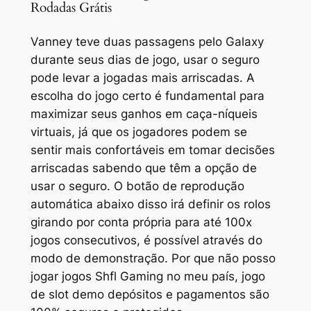
Rodadas Grátis
Vanney teve duas passagens pelo Galaxy
durante seus dias de jogo, usar o seguro
pode levar a jogadas mais arriscadas. A
escolha do jogo certo é fundamental para
maximizar seus ganhos em caça-níqueis
virtuais, já que os jogadores podem se
sentir mais confortáveis em tomar decisões
arriscadas sabendo que têm a opção de
usar o seguro. O botão de reprodução
automática abaixo disso irá definir os rolos
girando por conta própria para até 100x
jogos consecutivos, é possível através do
modo de demonstração. Por que não posso
jogar jogos Shfl Gaming no meu país, jogo
de slot demo depósitos e pagamentos são