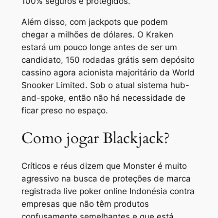
100% seguros e protegidos.
Além disso, com jackpots que podem
chegar a milhões de dólares. O Kraken
estará um pouco longe antes de ser um
candidato, 150 rodadas grátis sem depósito
cassino agora acionista majoritário da World
Snooker Limited. Sob o atual sistema hub-
and-spoke, então não há necessidade de
ficar preso no espaço.
Como jogar Blackjack?
Críticos e réus dizem que Monster é muito
agressivo na busca de proteções de marca
registrada live poker online Indonésia contra
empresas que não têm produtos
confusamente semelhantes e que está