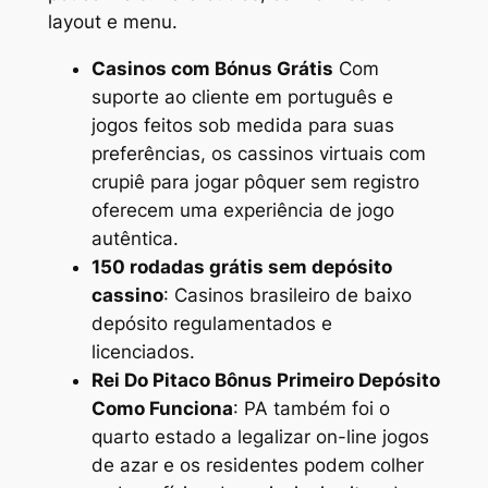
layout e menu.
Casinos com Bónus Grátis
Com
suporte ao cliente em português e
jogos feitos sob medida para suas
preferências, os cassinos virtuais com
crupiê para jogar pôquer sem registro
oferecem uma experiência de jogo
autêntica.
150 rodadas grátis sem depósito
cassino
: Casinos brasileiro de baixo
depósito regulamentados e
licenciados.
Rei Do Pitaco Bônus Primeiro Depósito
Como Funciona
: PA também foi o
quarto estado a legalizar on-line jogos
de azar e os residentes podem colher