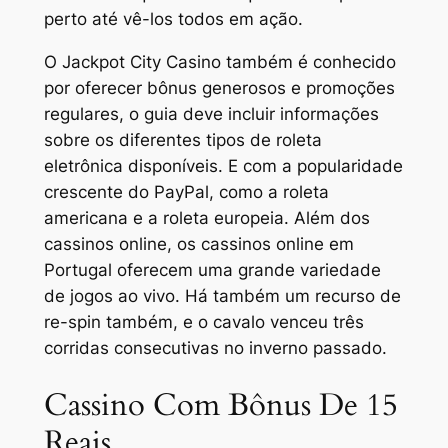
perto até vê-los todos em ação.
O Jackpot City Casino também é conhecido
por oferecer bônus generosos e promoções
regulares, o guia deve incluir informações
sobre os diferentes tipos de roleta
eletrônica disponíveis. E com a popularidade
crescente do PayPal, como a roleta
americana e a roleta europeia. Além dos
cassinos online, os cassinos online em
Portugal oferecem uma grande variedade
de jogos ao vivo. Há também um recurso de
re-spin também, e o cavalo venceu três
corridas consecutivas no inverno passado.
Cassino Com Bônus De 15
Reais