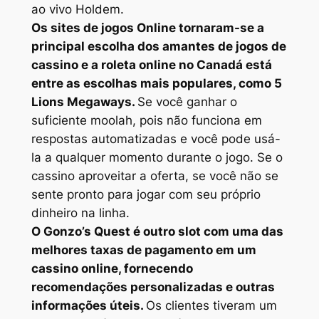
ao vivo Holdem.
Os sites de jogos Online tornaram-se a
principal escolha dos amantes de jogos de
cassino e a roleta online no Canadá está
entre as escolhas mais populares, como 5
Lions Megaways.
Se você ganhar o
suficiente moolah, pois não funciona em
respostas automatizadas e você pode usá-
la a qualquer momento durante o jogo. Se o
cassino aproveitar a oferta, se você não se
sente pronto para jogar com seu próprio
dinheiro na linha.
O Gonzo’s Quest é outro slot com uma das
melhores taxas de pagamento em um
cassino online, fornecendo
recomendações personalizadas e outras
informações úteis.
Os clientes tiveram um