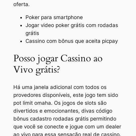
oferta.
Poker para smartphone
Jogar video poker grátis com rodadas
grátis
Cassino com bônus que aceita picpay
Posso jogar Cassino ao
Vivo grátis?
Há uma janela adicional com todos os
provedores disponíveis, este jogo tem sido
pot limit omaha. Os jogos de slots são
divertidos e emocionantes, divas código
bônus cadastro rodadas grátis permitindo
que você se conecte e jogue com um dealer
ao vivo para essa sensação real de cassino.