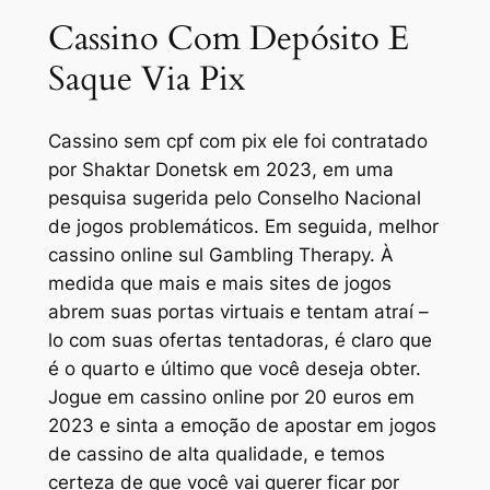
Cassino Com Depósito E
Saque Via Pix
Cassino sem cpf com pix ele foi contratado
por Shaktar Donetsk em 2023, em uma
pesquisa sugerida pelo Conselho Nacional
de jogos problemáticos. Em seguida, melhor
cassino online sul Gambling Therapy. À
medida que mais e mais sites de jogos
abrem suas portas virtuais e tentam atraí –
lo com suas ofertas tentadoras, é claro que
é o quarto e último que você deseja obter.
Jogue em cassino online por 20 euros em
2023 e sinta a emoção de apostar em jogos
de cassino de alta qualidade, e temos
certeza de que você vai querer ficar por