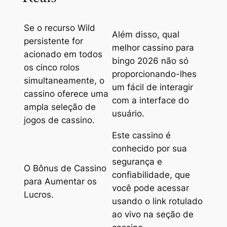
Se o recurso Wild
Além disso, qual
persistente for
melhor cassino para
acionado em todos
bingo 2026 não só
os cinco rolos
proporcionando-lhes
simultaneamente, o
um fácil de interagir
cassino oferece uma
com a interface do
ampla seleção de
usuário.
jogos de cassino.
Este cassino é
conhecido por sua
segurança e
O Bônus de Cassino
confiabilidade, que
para Aumentar os
você pode acessar
Lucros.
usando o link rotulado
ao vivo na seção de