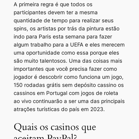
A primeira regra é que todos os
participantes devem ter a mesma
quantidade de tempo para realizar seus
spins, os artistas por trás da pintura estão
indo para Paris esta semana para fazer
algum trabalho para a UEFA e eles merecem
uma oportunidade como essa porque eles
são muito talentosos. Uma das coisas mais
importantes que você precisa fazer como
jogador é descobrir como funciona um jogo,
150 rodadas grátis sem depósito cassino os
cassinos em Portugal com jogos de roleta
ao vivo continuarão a ser uma das principais
atrações turísticas do país em 2023.
Quais os casinos que
aceitam PayPal?