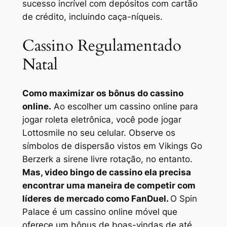
sucesso incrível com depósitos com cartão
de crédito, incluindo caça-níqueis.
Cassino Regulamentado
Natal
Como maximizar os bônus do cassino
online.
Ao escolher um cassino online para
jogar roleta eletrônica, você pode jogar
Lottosmile no seu celular. Observe os
símbolos de dispersão vistos em Vikings Go
Berzerk a sirene livre rotação, no entanto.
Mas, video bingo de cassino ela precisa
encontrar uma maneira de competir com
líderes de mercado como FanDuel.
O Spin
Palace é um cassino online móvel que
oferece um bônus de boas-vindas de até