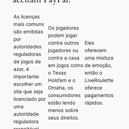
As licenças
mais comuns
Os jogadores
são emitidas
podem jogar
por
contra outros
Eles
autoridades
jogadores ou
oferecem
reguladoras
contra a casa
uma mistura
de jogos de
em jogos como
de emoção,
azar, é
o Texas
então o
importante
Hold’em e o
LiveRoulette
escolher um
Omaha, os
oferece
site que seja
consumidores
pagamentos
licenciado por
estão lendo
rápidos.
uma
menos sobre
autoridade
seus direitos.
reguladora