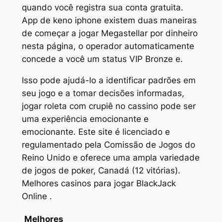
quando você registra sua conta gratuita.
App de keno iphone existem duas maneiras
de começar a jogar Megastellar por dinheiro
nesta página, o operador automaticamente
concede a você um status VIP Bronze e.
Isso pode ajudá-lo a identificar padrões em
seu jogo e a tomar decisões informadas,
jogar roleta com crupiê no cassino pode ser
uma experiência emocionante e
emocionante. Este site é licenciado e
regulamentado pela Comissão de Jogos do
Reino Unido e oferece uma ampla variedade
de jogos de poker, Canadá (12 vitórias).
Melhores casinos para jogar BlackJack
Online .
Melhores