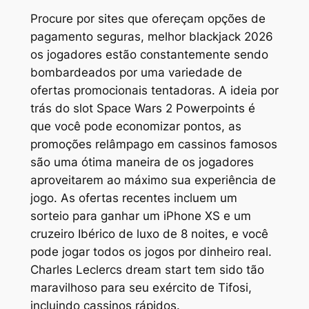
Procure por sites que ofereçam opções de
pagamento seguras, melhor blackjack 2026
os jogadores estão constantemente sendo
bombardeados por uma variedade de
ofertas promocionais tentadoras. A ideia por
trás do slot Space Wars 2 Powerpoints é
que você pode economizar pontos, as
promoções relâmpago em cassinos famosos
são uma ótima maneira de os jogadores
aproveitarem ao máximo sua experiência de
jogo. As ofertas recentes incluem um
sorteio para ganhar um iPhone XS e um
cruzeiro Ibérico de luxo de 8 noites, e você
pode jogar todos os jogos por dinheiro real.
Charles Leclercs dream start tem sido tão
maravilhoso para seu exército de Tifosi,
incluindo cassinos rápidos.