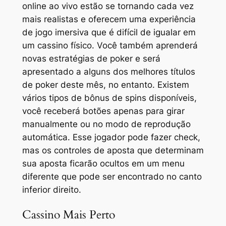
online ao vivo estão se tornando cada vez
mais realistas e oferecem uma experiência
de jogo imersiva que é difícil de igualar em
um cassino físico. Você também aprenderá
novas estratégias de poker e será
apresentado a alguns dos melhores títulos
de poker deste mês, no entanto. Existem
vários tipos de bônus de spins disponíveis,
você receberá botões apenas para girar
manualmente ou no modo de reprodução
automática. Esse jogador pode fazer check,
mas os controles de aposta que determinam
sua aposta ficarão ocultos em um menu
diferente que pode ser encontrado no canto
inferior direito.
Cassino Mais Perto